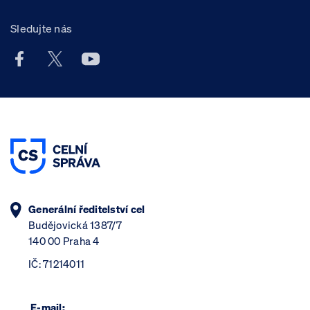
Sledujte nás
Facebook účet Celní správy ČR
X účet Celní správy ČR
Youtube účet Celní správy ČR
Generální ředitelství cel
Budějovická 1387/7
140 00 Praha 4
IČ: 71214011
E-mail: