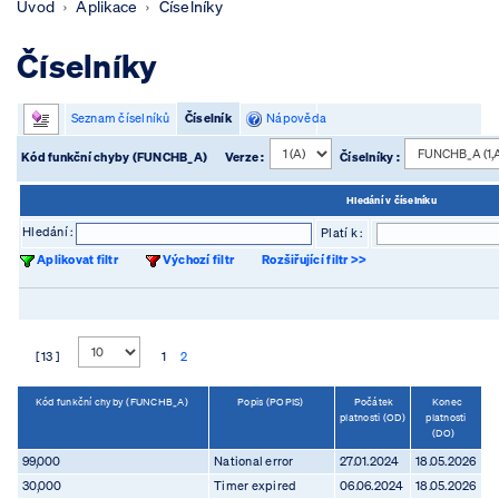
Úvod
Aplikace
Číselníky
Číselníky
Seznam číselníků
Číselník
Nápověda
Kód funkční chyby (FUNCHB_A)
Verze :
Číselníky :
Hledání v číselníku
Hledání :
Platí k :
Aplikovat filtr
Výchozí filtr
Rozšiřující filtr >>
[ 13 ]
1
2
Kód funkční chyby (FUNCHB_A)
Popis (POPIS)
Počátek
Konec
platnosti (OD)
platnosti
(DO)
99,000
National error
27.01.2024
18.05.2026
30,000
Timer expired
06.06.2024
18.05.2026