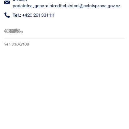
podatelna_generalnireditelstvicel@celnisprava.gov.cz
Tel.:
+420 261 331 111
ver. 3.1.0.0/108