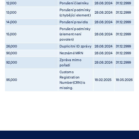
12,000
Porušení číselníku
28.08.2024
31.12.2999
Porušení podmínky
13,000
28.08.2024
31.12.2999
(chybějící element)
14,000
Porušení pravidla
28.08.2024
31.12.2999
Porušení podmínky
15,000
(element není
28.08.2024
31.12.2999
povolen)
26,000
Duplicitní ID zprávy
28.08.2024
31.12.2999
90,000
Neznámé MRN
28.08.2024
31.12.2999
Zpráva mimo
92,000
28.08.2024
31.12.2999
pořadí
Customs
Registration
95,000
18.02.2025
18.05.2026
Number(CRN) is
missing.