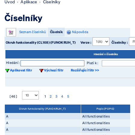
Úvod
Aplikace
Číselníky
Číselníky
Seznam číselníků
Číselník
Nápověda
Okruh funkcionality (CL168) (FUNOKRUH_T)
Verze :
Číselníky :
Hledání v číselníku
Hledání :
Platí k :
Aplikovat filtr
Výchozí filtr
Rozšiřující filtr >>
[ 46 ]
1
2
3
4
5
Okruh funkcionality (FUNOKRUH_T)
Popis (POPIS)
A
All functionalities
A
All functionalities
A
All functionalities