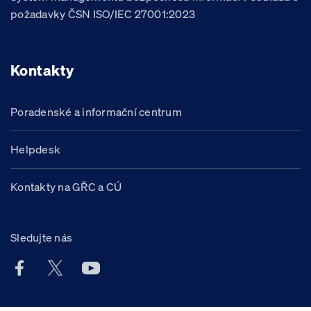
požadavky ČSN ISO/IEC 27001:2023
Kontakty
Poradenské a informační centrum
Helpdesk
Kontakty na GŘC a CÚ
Sledujte nás
Facebook účet Celní správy ČR
X účet Celní správy ČR
Youtube účet Celní správy ČR