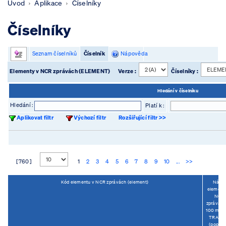
Úvod
Aplikace
Číselníky
Číselníky
Seznam číselníků
Číselník
Nápověda
Elementy v NCR zprávách (ELEMENT)
Verze :
Číselníky :
Hledání v číselníku
Hledání :
Platí k :
Aplikovat filtr
Výchozí filtr
Rozšiřující filtr >>
[ 760 ]
1
2
3
4
5
6
7
8
9
10
...
>>
Kód elementu v NCR zprávách (element)
Náze
element
NCR
zprávách
100 míst 
TRANZ
(popis_