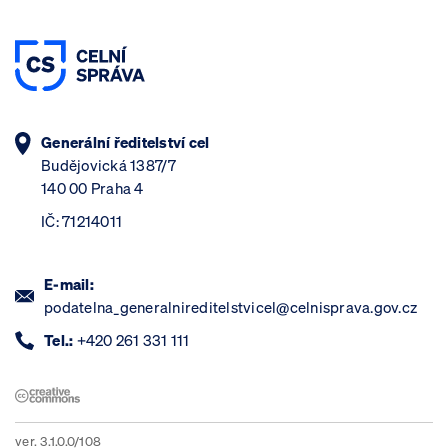
Generální ředitelství cel
Budějovická 1387/7
140 00 Praha 4
IČ: 71214011
E-mail:
podatelna_generalnireditelstvicel@celnisprava.gov.cz
Tel.:
+420 261 331 111
ver. 3.1.0.0/108