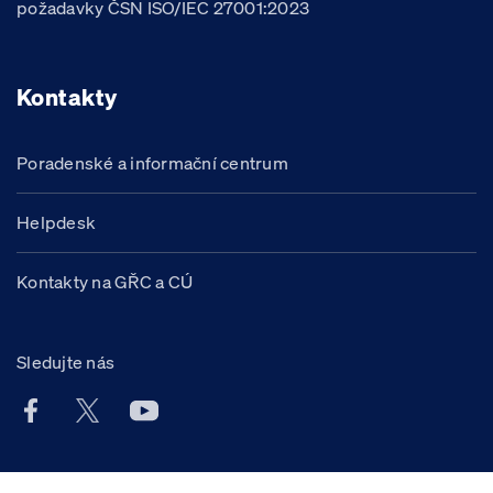
požadavky ČSN ISO/IEC 27001:2023
Kontakty
Poradenské a informační centrum
Helpdesk
Kontakty na GŘC a CÚ
Sledujte nás
Facebook účet Celní správy ČR
X účet Celní správy ČR
Youtube účet Celní správy ČR