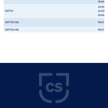
úřadu
Jméno
CMT01
celního
úřadu
CMT01LNG
NAD L
CMT01LNG
NAD L