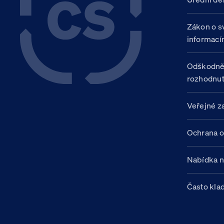
Zákon o s
informací
Odškodně
rozhodnut
Veřejné z
Ochrana o
Nabídka 
Často kla