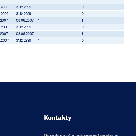
7.2009
31.12.2999
1
0
7.2009
31.12.2999
1
0
.2007
08.06.2007
1
1
6.2007
31.12.2999
1
0
.2007
08.06.2007
1
1
6.2007
31.12.2999
1
0
Kontakty
Poradenské a informační centrum