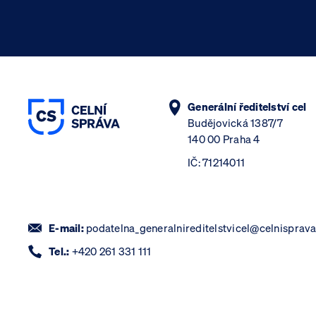
Generální ředitelství cel
Budějovická 1387/7
140 00 Praha 4
IČ: 71214011
E-mail:
podatelna_generalnireditelstvicel@celnisprava
Tel.:
+420 261 331 111