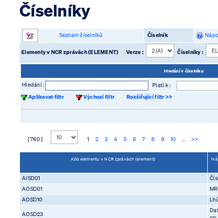
Číselníky
Seznam číselníků
Číselník
Nápo
Elementy v NCR zprávách (ELEMENT)
Verze :
Číselníky :
Hledání v číselníku
Hledání :
Platí k :
Aplikovat filtr
Výchozí filtr
Rozšiřující filtr >>
[ 760 ]
1
2
3
4
5
6
7
8
9
10
...
>>
Kód elementu v NCR zprávách (element)
Náz
AISD01
Čís
AOSD01
MR
AOSD10
Lhů
Dat
AOSD23