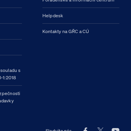
Helpdesk
Kontakty na GŘC a CÚ
h
 souladu s
-1:2018
zpečnosti
žadavky
Facebook účet Celn
X účet Celní
Youtu
Sledujte nás