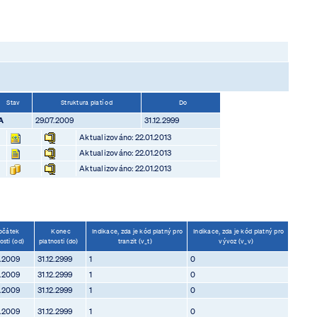
Stav
Struktura platí od
Do
A
29.07.2009
31.12.2999
Aktualizováno: 22.01.2013
Aktualizováno: 22.01.2013
Aktualizováno: 22.01.2013
očátek
Konec
Indikace, zda je kód platný pro
Indikace, zda je kód platný pro
osti (od)
platnosti (do)
tranzit (v_t)
vývoz (v_v)
7.2009
31.12.2999
1
0
7.2009
31.12.2999
1
0
7.2009
31.12.2999
1
0
7.2009
31.12.2999
1
0