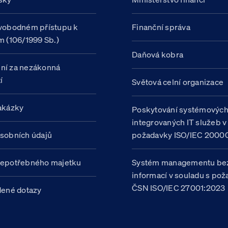
vobodném přístupu k
Finanční správa
m (106/1999 Sb.)
Daňová kobra
ní za nezákonná
í
Světová celní organizace
akázky
Poskytování systémovýc
integrovaných IT služeb v
sobních údajů
požadavky ISO/IEC 20000
nepotřebného majetku
Systém managementu be
informací v souladu s po
ČSN ISO/IEC 27001:2023
dené dotazy