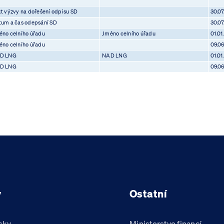
t výzvy na dořešení odpisu SD
30.0
tum a čas odepsání SD
30.0
no celního úřadu
Jméno celního úřadu
01.01
no celního úřadu
09.0
D LNG
NAD LNG
01.01
D LNG
09.0
y
Ostatní
sky
Ministerstvo financí