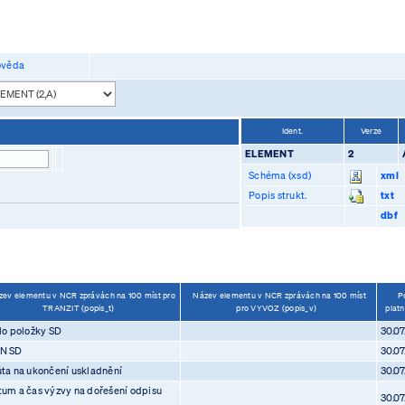
věda
Ident.
Verze
ELEMENT
2
Schéma (xsd)
xml
Popis strukt.
txt
dbf
ev elementu v NCR zprávách na 100 míst pro
Název elementu v NCR zprávách na 100 míst
P
TRANZIT (popis_t)
pro VYVOZ (popis_v)
platn
lo položky SD
30.0
N SD
30.0
ta na ukončení uskladnění
30.0
um a čas výzvy na dořešení odpisu
30.0