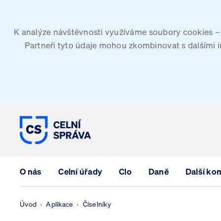
K analýze návštěvnosti využíváme soubory cookies – G
Partneři tyto údaje mohou zkombinovat s dalšími inf
CELNÍ SPRÁVA ČESKÉ REPUBLIK
O nás
Celní úřady
Clo
Daně
Další ko
Úvod
Aplikace
Číselníky