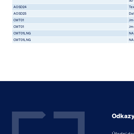
SD
AOSD24
Tex
AOSD25
Da
CMT01
Jmé
CMT01
Jmé
CMT01LNG
NA
CMT01LNG
NA
Odkaz
Úřední de