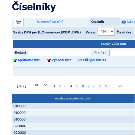
Číselníky
Seznam číselníků
Číselník
Nápo
Sazby DPH pro E_Commerce (ECOM_DPH)
Verze :
Číselníky :
Hledání v číselníku
Hledání :
Platí k :
Aplikovat filtr
Výchozí filtr
Rozšiřující filtr >>
[ 662 ]
1
2
3
4
5
6
7
8
9
10
...
>>
Položka sazebníku (POLSA)
010000
010000
010000
020000
020000