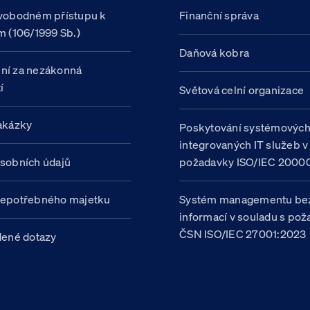
vobodném přístupu k
Finanční správa
m (106/1999 Sb.)
Daňová kobra
ní za nezákonná
í
Světová celní organizace
akázky
Poskytování systémovýc
integrovaných IT služeb v
sobních údajů
požadavky ISO/IEC 20000
nepotřebného majetku
Systém managementu be
informací v souladu s po
ČSN ISO/IEC 27001:2023
dené dotazy