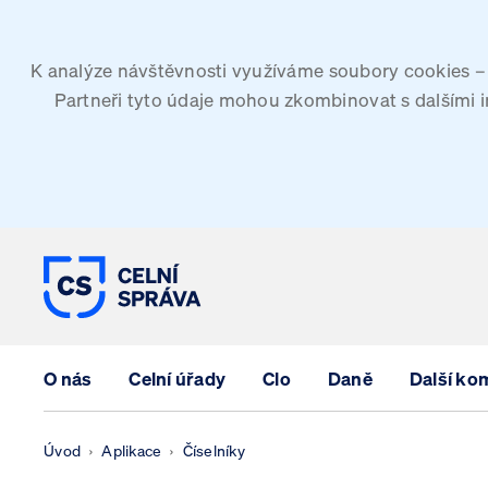
K analýze návštěvnosti využíváme soubory cookies – G
Partneři tyto údaje mohou zkombinovat s dalšími inf
CELNÍ SPRÁVA ČESKÉ REPUBLIK
O nás
Celní úřady
Clo
Daně
Další ko
Úvod
Aplikace
Číselníky