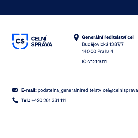
Generální ředitelství cel
Budějovická 1387/7
140 00 Praha 4
IČ: 71214011
E-mail:
podatelna_generalnireditelstvicel@celnisprava
Tel.:
+420 261 331 111