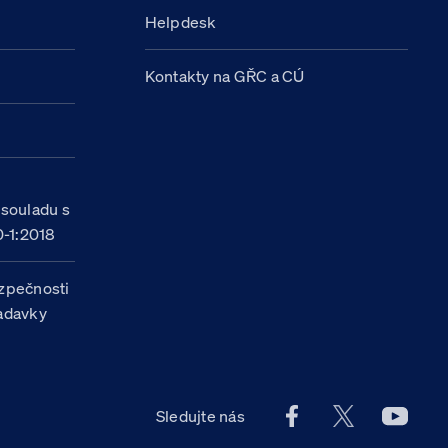
Helpdesk
Kontakty na GŘC a CÚ
h
 souladu s
-1:2018
zpečnosti
žadavky
Facebook účet Celn
X účet Celní
Youtu
Sledujte nás