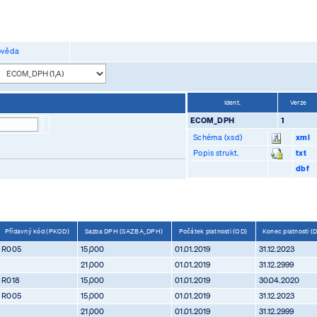
věda
Ident.
Verze
ECOM_DPH
1
Schéma (xsd)
xml
Popis strukt.
txt
dbf
Přídavný kód (PKOD)
Sazba DPH (SAZBA_DPH)
Počátek platnosti (OD)
Konec platnosti 
R005
15,000
01.01.2019
31.12.2023
21,000
01.01.2019
31.12.2999
R018
15,000
01.01.2019
30.04.2020
R005
15,000
01.01.2019
31.12.2023
21,000
01.01.2019
31.12.2999