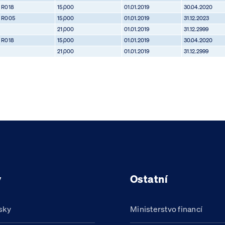
R018
15,000
01.01.2019
30.04.2020
R005
15,000
01.01.2019
31.12.2023
21,000
01.01.2019
31.12.2999
R018
15,000
01.01.2019
30.04.2020
21,000
01.01.2019
31.12.2999
y
Ostatní
sky
Ministerstvo financí