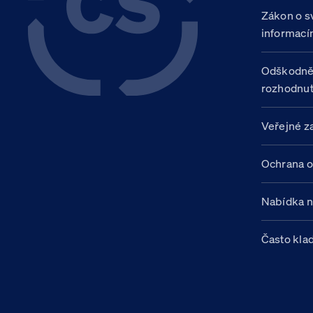
Zákon o s
informací
Odškodně
rozhodnut
Veřejné z
Ochrana o
Nabídka 
Často kla