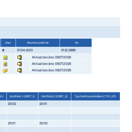
Stav
Struktura platí od
Do
A
01.04.2021
31.12.2999
Aktualizováno: 09.07.2026
Aktualizováno: 09.07.2026
Aktualizováno: 09.07.2026
(DO)
Certifikát 1 (CERT_1)
Certifikát 2 (CERT_2)
Typ Celního prohlášení (TYP_CP)
2002
2001
2001
2002