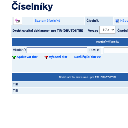
Číselníky
Seznam číselníků
Číselník
Nápo
Druh tranzitní deklarace - pro TIR (DRUTDSTIR)
Verze :
Číselní
Hledání v číselníku
Hledání :
Platí k :
Aplikovat filtr
Výchozí filtr
Rozšiřující filtr >>
Druh tranzitní deklarace - pro TIR (DRUTDSTIR)
TIR
TIR