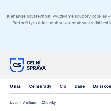
K analýze návštěvnosti využíváme soubory cookies – G
Partneři tyto údaje mohou zkombinovat s dalšími inf
CELNÍ SPRÁVA ČESKÉ REPUBLIK
O nás
Celní úřady
Clo
Daně
Další ko
Úvod
Aplikace
Číselníky