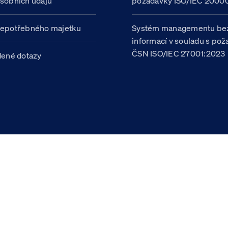
sobních údajů
požadavky ISO/IEC 20000
nepotřebného majetku
Systém managementu be
informací v souladu s po
ČSN ISO/IEC 27001:2023
dené dotazy