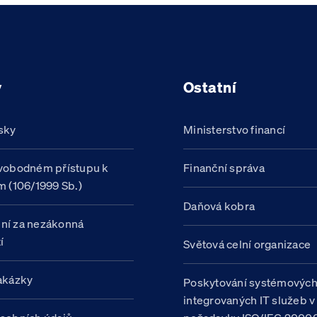
y
Ostatní
sky
Ministerstvo financí
vobodném přístupu k
Finanční správa
m (106/1999 Sb.)
Daňová kobra
ní za nezákonná
í
Světová celní organizace
akázky
Poskytování systémovýc
integrovaných IT služeb v