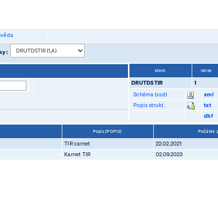
věda
ky :
Ident.
Verze
DRUTDSTIR
1
Schéma (xsd)
xml
Popis strukt.
txt
dbf
Popis (POPIS)
Počátek p
TIR carnet
22.02.2021
Karnet TIR
02.09.2023