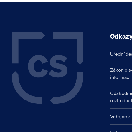
Odkaz
Úřední de
Zákon o s
informací
Odškodně
rozhodnut
Veřejné z