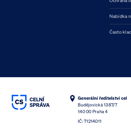
Ochrana o
Nabídka 
Často kla
Generální ředitelství cel
Budějovická 1387/7
140 00 Praha 4
IČ: 71214011