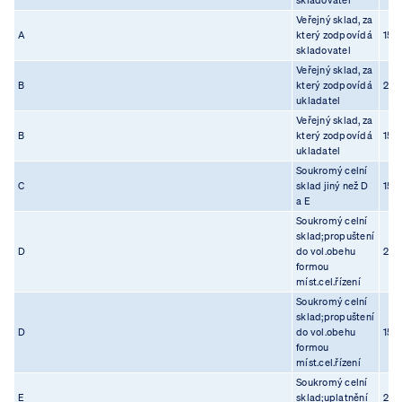
skladovatel
Veřejný sklad, za
A
který zodpovídá
15.0
skladovatel
Veřejný sklad, za
B
který zodpovídá
23.0
ukladatel
Veřejný sklad, za
B
který zodpovídá
15.0
ukladatel
Soukromý celní
C
sklad jiný než D
15.0
a E
Soukromý celní
sklad;propuštení
D
do vol.obehu
23.0
formou
míst.cel.řízení
Soukromý celní
sklad;propuštení
D
do vol.obehu
15.0
formou
míst.cel.řízení
Soukromý celní
E
sklad;uplatnění
23.0