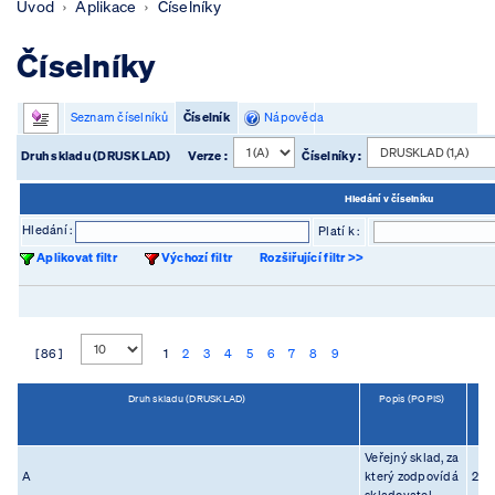
Úvod
Aplikace
Číselníky
Číselníky
Seznam číselníků
Číselník
Nápověda
Druh skladu (DRUSKLAD)
Verze :
Číselníky :
Hledání v číselníku
Hledání :
Platí k :
Aplikovat filtr
Výchozí filtr
Rozšiřující filtr >>
[ 86 ]
1
2
3
4
5
6
7
8
9
Druh skladu (DRUSKLAD)
Popis (POPIS)
Po
pla
(
Veřejný sklad, za
A
který zodpovídá
23.0