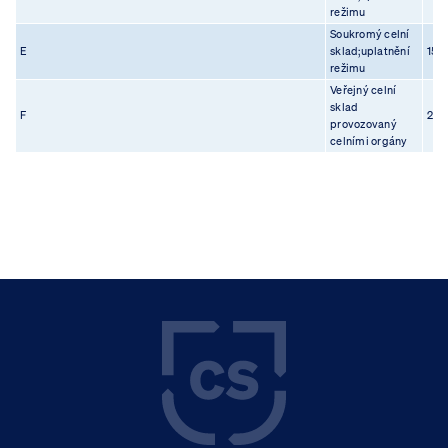
režimu
Soukromý celní
E
sklad;uplatnění
15.0
režimu
Veřejný celní
sklad
F
23.0
provozovaný
celními orgány