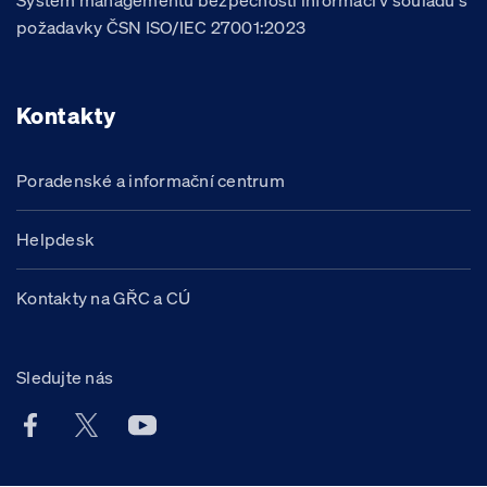
Systém managementu bezpečnosti informací v souladu s
požadavky ČSN ISO/IEC 27001:2023
Kontakty
Poradenské a informační centrum
Helpdesk
Kontakty na GŘC a CÚ
Sledujte nás
Facebook účet Celní správy ČR
X účet Celní správy ČR
Youtube účet Celní správy ČR