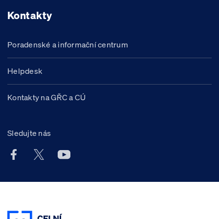
Kontakty
Poradenské a informační centrum
Helpdesk
Kontakty na GŘC a CÚ
Sledujte nás
Facebook účet Celní správy ČR
X účet Celní správy ČR
Youtube účet Celní správy ČR