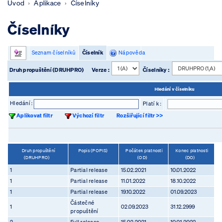
Úvod
Aplikace
Číselníky
Číselníky
Seznam číselníků
Číselník
Nápověda
Druh propuštění (DRUHPRO)
Verze :
Číselníky :
Hledání v číselníku
Hledání :
Platí k :
Aplikovat filtr
Výchozí filtr
Rozšiřující filtr >>
Druh propuštění
Popis (POPIS)
Počátek platnosti
Konec platnosti
(DRUHPRO)
(OD)
(DO)
1
Partial release
15.02.2021
10.01.2022
1
Partial release
11.01.2022
18.10.2022
1
Partial release
19.10.2022
01.09.2023
Částečné
1
02.09.2023
31.12.2999
propuštění