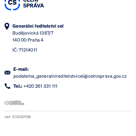
Generální ředitelství cel
Budějovická 1387/7
140 00 Praha 4
IČ: 71214011
E-mail:
podatelna_generalnireditelstvicel@celnisprava.gov.cz
Tel.:
+420 261 331 111
ver. 3.1.0.0/108