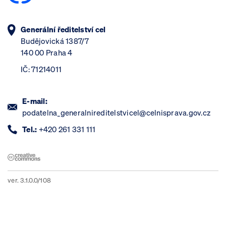
Generální ředitelství cel
Budějovická 1387/7
140 00 Praha 4
IČ: 71214011
E-mail:
podatelna_generalnireditelstvicel@celnisprava.gov.cz
Tel.:
+420 261 331 111
ver. 3.1.0.0/108