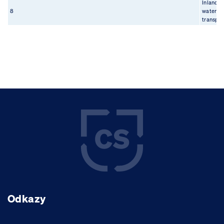
Inland
8
waterwa
transpor
Odkazy