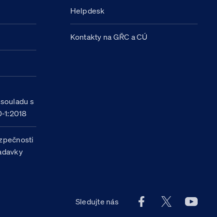
Helpdesk
Kontakty na GŘC a CÚ
h
 souladu s
-1:2018
zpečnosti
žadavky
Facebook účet Celn
X účet Celní
Youtu
Sledujte nás