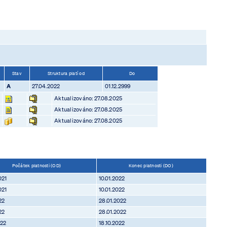
Stav
Struktura platí od
Do
A
27.04.2022
01.12.2999
Aktualizováno: 27.08.2025
Aktualizováno: 27.08.2025
Aktualizováno: 27.08.2025
Počátek platnosti (OD)
Konec platnosti (DO)
021
10.01.2022
021
10.01.2022
22
28.01.2022
22
28.01.2022
022
18.10.2022