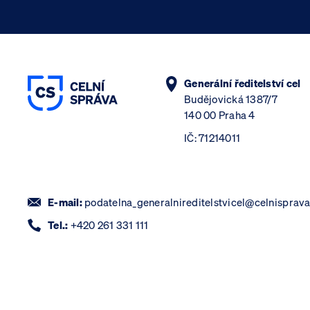
Generální ředitelství cel
Budějovická 1387/7
140 00 Praha 4
IČ: 71214011
E-mail:
podatelna_generalnireditelstvicel@celnisprava
Tel.:
+420 261 331 111