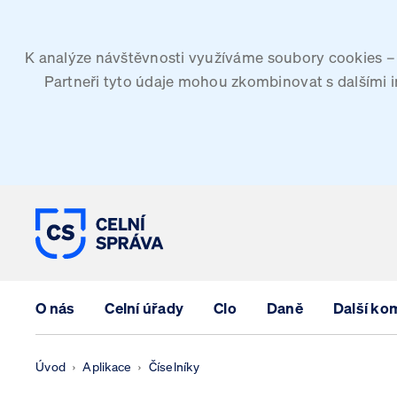
K analýze návštěvnosti využíváme soubory cookies – G
Partneři tyto údaje mohou zkombinovat s dalšími inf
CELNÍ SPRÁVA ČESKÉ REPUBLIK
O nás
Celní úřady
Clo
Daně
Další ko
Úvod
Aplikace
Číselníky