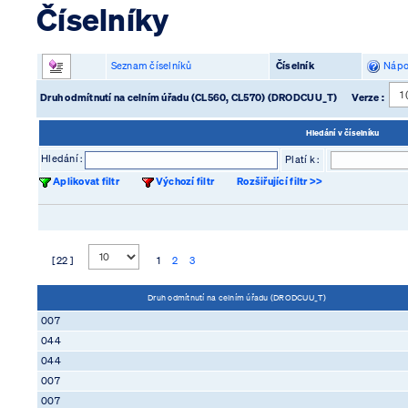
Číselníky
Seznam číselníků
Číselník
Nápo
Druh odmítnutí na celním úřadu (CL560, CL570) (DRODCUU_T)
Verze :
Hledání v číselníku
Hledání :
Platí k :
Aplikovat filtr
Výchozí filtr
Rozšiřující filtr >>
[ 22 ]
1
2
3
Druh odmítnutí na celním úřadu (DRODCUU_T)
007
044
044
007
007