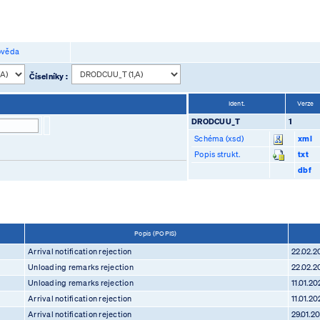
věda
Číselníky :
Ident.
Verze
DRODCUU_T
1
Schéma (xsd)
xml
Popis strukt.
txt
dbf
Popis (POPIS)
Arrival notification rejection
22.02.2
Unloading remarks rejection
22.02.2
Unloading remarks rejection
11.01.20
Arrival notification rejection
11.01.20
Arrival notification rejection
29.01.2