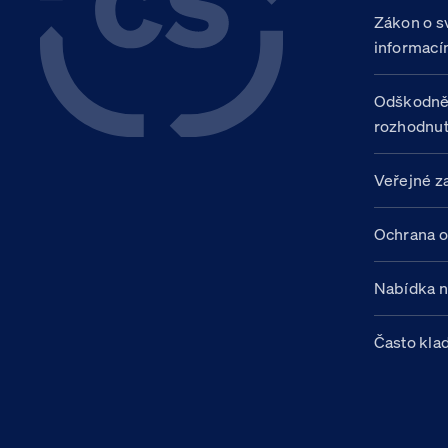
Zákon o s
informací
Odškodně
rozhodnut
Veřejné z
Ochrana o
Nabídka 
Často kla