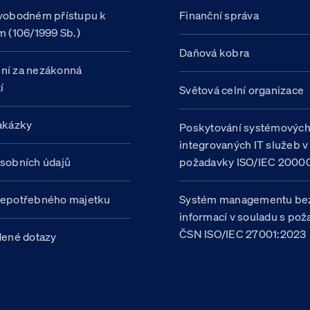
vobodném přístupu k
Finanční správa
m (106/1999 Sb.)
Daňová kobra
ní za nezákonná
í
Světová celní organizace
akázky
Poskytování systémovýc
integrovaných IT služeb v
sobních údajů
požadavky ISO/IEC 20000
nepotřebného majetku
Systém managementu be
informací v souladu s po
ČSN ISO/IEC 27001:2023
dené dotazy