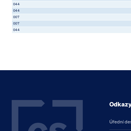
044
044
007
007
044
Odkaz
Úřední de