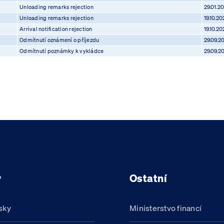
Unloading remarks rejection
29.01.2
Unloading remarks rejection
19.10.20
Arrival notification rejection
19.10.20
Odmítnutí oznámení o příjezdu
29.09.2
Odmítnutí poznámky k vykládce
29.09.2
y
Ostatní
sky
Ministerstvo financí