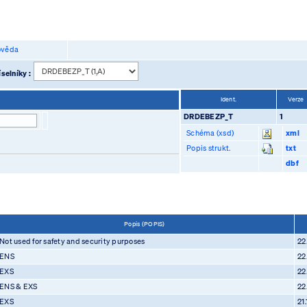
věda
selníky :
Ident.
Verze
DRDEBEZP_T
1
Schéma (xsd)
xml
Popis strukt.
txt
dbf
Popis (POPIS)
Not used for safety and security purposes
22
ENS
22
EXS
22
ENS & EXS
22
EXS
21