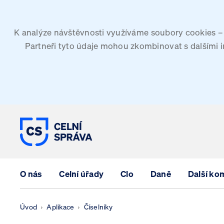
K analýze návštěvnosti využíváme soubory cookies – G
Partneři tyto údaje mohou zkombinovat s dalšími inf
CELNÍ SPRÁVA ČESKÉ REPUBLIK
O nás
Celní úřady
Clo
Daně
Další ko
Úvod
Aplikace
Číselníky