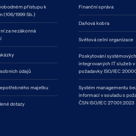
vobodném přístupu k
Finanční správa
m (106/1999 Sb.)
Daňová kobra
ní za nezákonná
í
Světová celní organizace
akázky
Poskytování systémovýc
integrovaných IT služeb v
sobních údajů
požadavky ISO/IEC 20000
nepotřebného majetku
Systém managementu be
informací v souladu s po
ČSN ISO/IEC 27001:2023
dené dotazy