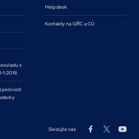
Helpdesk
Kontakty na GŘC a CÚ
h
 souladu s
-1:2018
zpečnosti
žadavky
Facebook účet Celn
X účet Celní
Youtu
Sledujte nás