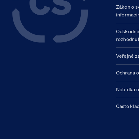
Zákon o s
informací
Odškodně
rozhodnut
Veřejné z
Ochrana o
Nabídka 
Často kla