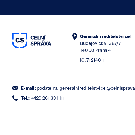
Generální ředitelství cel
Budějovická 1387/7
140 00 Praha 4
IČ: 71214011
E-mail:
podatelna_generalnireditelstvicel@celnisprava
Tel.:
+420 261 331 111