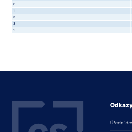
0
1
3
3
1
Odkaz
Úřední de