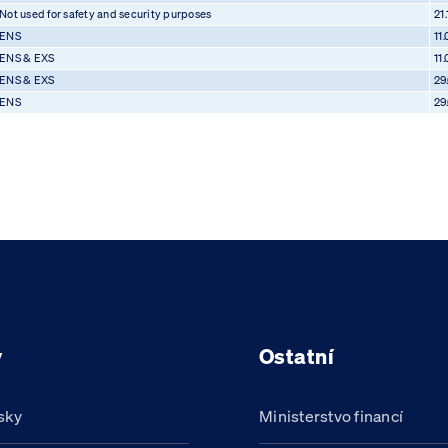
Not used for safety and security purposes
21
ENS
11
ENS & EXS
11
ENS & EXS
29
ENS
29
y
Ostatní
sky
Ministerstvo financí