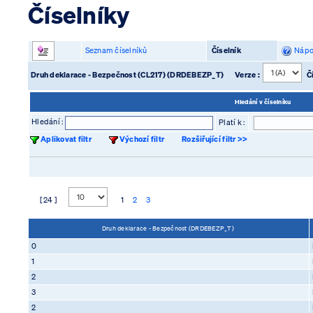
Číselníky
Seznam číselníků
Číselník
Nápo
Druh deklarace - Bezpečnost (CL217) (DRDEBEZP_T)
Verze :
Čí
Hledání v číselníku
Hledání :
Platí k :
Aplikovat filtr
Výchozí filtr
Rozšiřující filtr >>
[ 24 ]
1
2
3
Druh deklarace - Bezpečnost (DRDEBEZP_T)
0
1
2
3
2