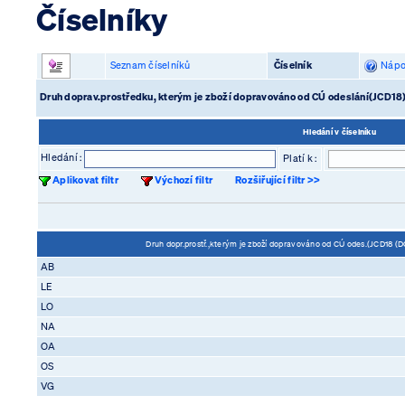
Číselníky
Seznam číselníků
Číselník
Nápo
Druh doprav.prostředku, kterým je zboží dopravováno od CÚ odeslání(JC
Hledání v číselníku
Hledání :
Platí k :
Aplikovat filtr
Výchozí filtr
Rozšiřující filtr >>
Druh dopr.prostř.,kterým je zboží dopravováno od CÚ odes.(JCD18
AB
LE
LO
NA
OA
OS
VG