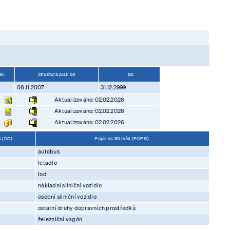
av
Struktura platí od
Do
08.11.2007
31.12.2999
Aktualizováno: 02.02.2026
Aktualizováno: 02.02.2026
Aktualizováno: 02.02.2026
ti (DO)
Popis na 50 míst (POPIS)
autobus
letadlo
loď
nákladní silniční vozidlo
osobní silniční vozidlo
ostatní druhy dopravních prostředků
železniční vagón