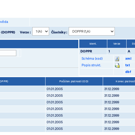
věda
D18) (DOPPR)
Verze :
Číselníky :
Ident.
Verze
St
DOPPR
1
A
Schéma (xsd)
xml
Popis strukt.
txt
dbf
 (DOPPR)
Počátek platnosti (OD)
Konec platnos
01.01.2005
31.12.2999
01.01.2005
31.12.2999
01.01.2005
31.12.2999
01.01.2005
31.12.2999
01.01.2005
31.12.2999
01.01.2005
31.12.2999
01.01.2005
31.12.2999