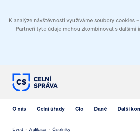
K analýze návštěvnosti využíváme soubory cookies – G
Partneři tyto údaje mohou zkombinovat s dalšími inf
CELNÍ SPRÁVA ČESKÉ REPUBLIK
O nás
Celní úřady
Clo
Daně
Další ko
Úvod
Aplikace
Číselníky