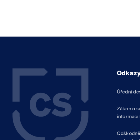
Odkaz
Úřední de
Zákon o s
informací
Odškodně