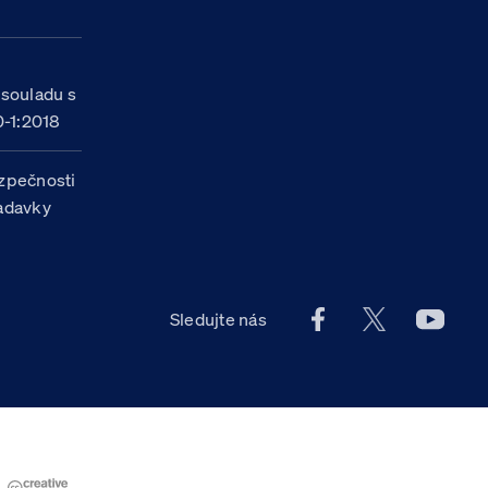
h
 souladu s
-1:2018
zpečnosti
žadavky
Facebook účet Celn
X účet Celní
Youtu
Sledujte nás