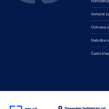
rozhodnut
Veřejné z
Ochrana o
Nabídka 
Často kla
Generální ředitelství cel