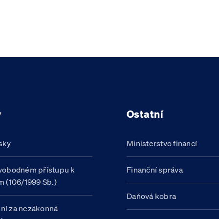
y
Ostatní
sky
Ministerstvo financí
vobodném přístupu k
Finanční správa
m (106/1999 Sb.)
Daňová kobra
ní za nezákonná