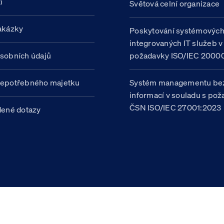
í
Světová celní organizace
akázky
Poskytování systémovýc
integrovaných IT služeb v
sobních údajů
požadavky ISO/IEC 20000
nepotřebného majetku
Systém managementu be
informací v souladu s po
ČSN ISO/IEC 27001:2023
dené dotazy