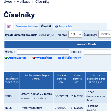
Úvod
Aplikace
Číselníky
Číselníky
Seznam číselníků
Číselník
Nápověda
Typ dokumentu pro eCeP (DOKTYP_E)
Verze :
Číselníky :
Hledání v číselníku
Hledání :
Platí k :
Aplikovat filtr
Výchozí filtr
Rozšiřující filtr >>
Typ
Popis v českém jazyce
Počátek
Konec
Popis v
dokumentu
(POPIS)
platnosti
platnosti
anglickém jazyce
(DOKTYP_E)
(OD)
(DO)
(POPIS_AN)
Other
Ostatní doklady v tomto
9900
03.09.2021
31.12.2999
documents not
seznamu neuvedené
listed
Proforma
N325
Proforma faktura
01.01.2021
31.12.2999
invoice