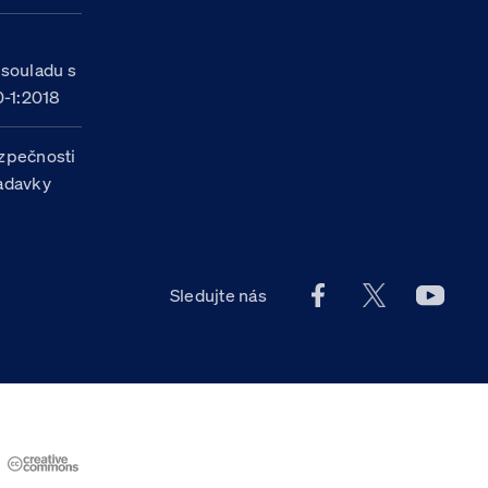
h
 souladu s
-1:2018
zpečnosti
žadavky
Facebook účet Celn
X účet Celní
Youtu
Sledujte nás