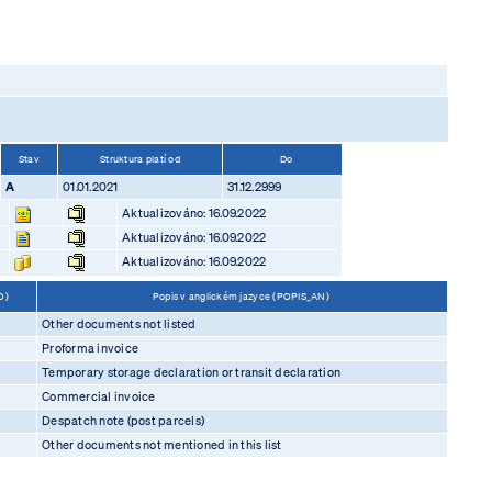
Stav
Struktura platí od
Do
A
01.01.2021
31.12.2999
Aktualizováno: 16.09.2022
Aktualizováno: 16.09.2022
Aktualizováno: 16.09.2022
DO)
Popis v anglickém jazyce (POPIS_AN)
Other documents not listed
Proforma invoice
Temporary storage declaration or transit declaration
Commercial invoice
Despatch note (post parcels)
Other documents not mentioned in this list