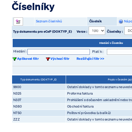
Číselníky
Seznam číselníků
Číselník
Nápo
Typ dokumentu pro eCeP (DOKTYP_E)
Verze :
Číselníky :
Hledání v číselníku
Hledání :
Platí k :
Aplikovat filtr
Výchozí filtr
Rozšiřující filtr >>
Typ dokumentu (DOKTYP_E)
Popis v českém ja
9900
Ostatní doklady v tomto seznamu neuved
N325
Proforma faktura
N337
Prohlášení o dočasném uskladnění nebo tra
N380
Obchodní faktura
N750
Poštovní průvodka (u balíků)
ZZZ
Ostatní doklady v tomto seznamu neuved