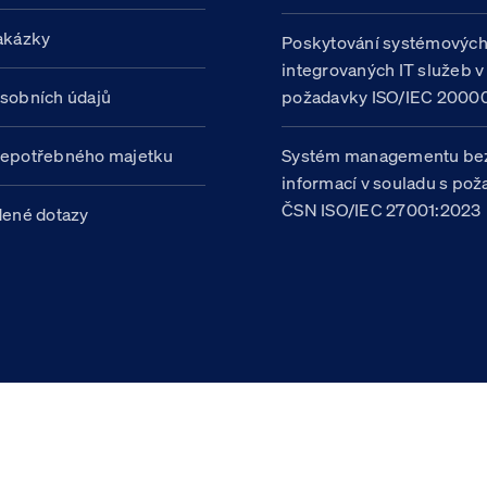
akázky
Poskytování systémovýc
integrovaných IT služeb v
sobních údajů
požadavky ISO/IEC 20000
nepotřebného majetku
Systém managementu be
informací v souladu s po
ČSN ISO/IEC 27001:2023
dené dotazy