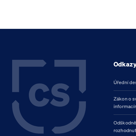
Odkaz
Úřední de
Zákon o s
informací
Odškodně
rozhodnut