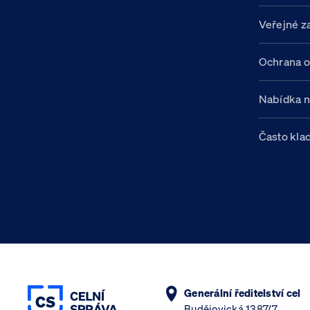
Veřejné z
Ochrana o
Nabídka 
Často kla
Generální ředitelství cel
Budějovická 1387/7