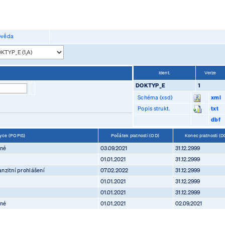
věda
Ident.
Verze
DOKTYP_E
1
Schéma (xsd)
xml
Popis strukt.
txt
dbf
zyce (POPIS)
Počátek platnosti (OD)
Konec platnosti (
ené
03.09.2021
31.12.2999
01.01.2021
31.12.2999
nzitní prohlášení
07.02.2022
31.12.2999
01.01.2021
31.12.2999
01.01.2021
31.12.2999
ené
01.01.2021
02.09.2021