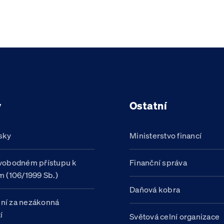
y
Ostatní
sky
Ministerstvo financí
vobodném přístupu k
Finanční správa
m (106/1999 Sb.)
Daňová kobra
ní za nezákonná
í
Světová celní organizace