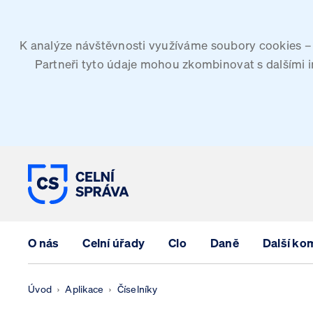
K analýze návštěvnosti využíváme soubory cookies – G
Partneři tyto údaje mohou zkombinovat s dalšími inf
CELNÍ SPRÁVA ČESKÉ REPUBLIK
O nás
Celní úřady
Clo
Daně
Další ko
Úvod
Aplikace
Číselníky