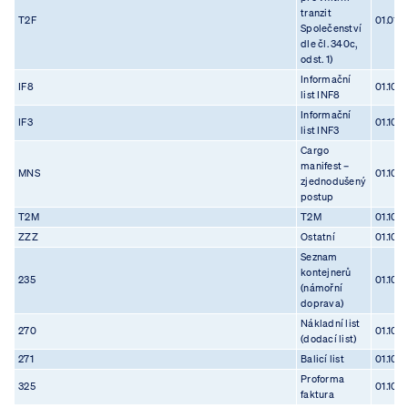
tranzit
T2F
01.01.1
Společenství
dle čl. 340c,
odst. 1)
Informační
IF8
01.10.
list INF8
Informační
IF3
01.10.
list INF3
Cargo
manifest –
MNS
01.10.
zjednodušený
postup
T2M
T2M
01.10.
ZZZ
Ostatní
01.10.
Seznam
kontejnerů
235
01.10.
(námořní
doprava)
Nákladní list
270
01.10.
(dodací list)
271
Balicí list
01.10.
Proforma
325
01.10.
faktura