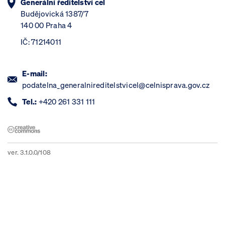
Generální ředitelství cel
Budějovická 1387/7
140 00 Praha 4
IČ: 71214011
E-mail:
podatelna_generalnireditelstvicel@celnisprava.gov.cz
Tel.:
+420 261 331 111
ver. 3.1.0.0/108