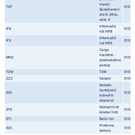
tranzit
T2F
01.01.1
Společenství
dle čl. 340c,
odst. 1)
Informační
IF8
01.10.
list INF8
Informační
IF3
01.10.
list INF3
Cargo
manifest –
MNS
01.10.
zjednodušený
postup
T2M
T2M
01.10.
ZZZ
Ostatní
01.10.
Seznam
kontejnerů
235
01.10.
(námořní
doprava)
Nákladní list
270
01.10.
(dodací list)
271
Balicí list
01.10.
Proforma
325
01.10.
faktura