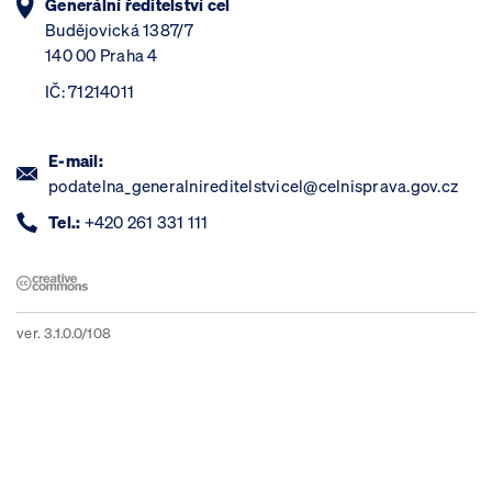
Generální ředitelství cel
Budějovická 1387/7
140 00 Praha 4
IČ: 71214011
E-mail:
podatelna_generalnireditelstvicel@celnisprava.gov.cz
Tel.:
+420 261 331 111
ver. 3.1.0.0/108