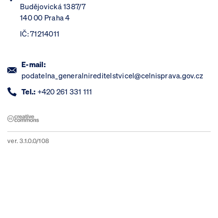
Budějovická 1387/7
140 00 Praha 4
IČ: 71214011
E-mail:
podatelna_generalnireditelstvicel@celnisprava.gov.cz
Tel.:
+420 261 331 111
ver. 3.1.0.0/108