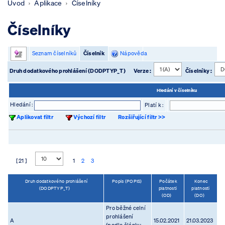
Úvod
Aplikace
Číselníky
Číselníky
Seznam číselníků
Číselník
Nápověda
Druh dodatkového prohlášení (DODPTYP_T)
Verze :
Číselníky :
Hledání v číselníku
Hledání :
Platí k :
Aplikovat filtr
Výchozí filtr
Rozšiřující filtr >>
[ 21 ]
1
2
3
Druh dodatkového prohlášení
Popis (POPIS)
Počátek
Konec
(DODPTYP_T)
platnosti
platnosti
(OD)
(DO)
Pro běžné celní
prohlášení
A
15.02.2021
21.03.2023