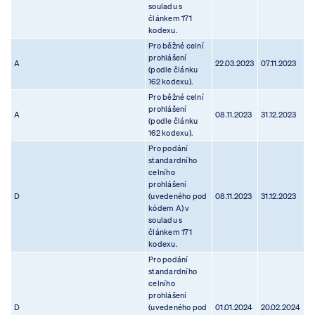
souladu s
článkem 171
kodexu.
Pro běžné celní
prohlášení
A
22.03.2023
07.11.2023
(podle článku
162 kodexu).
Pro běžné celní
prohlášení
A
08.11.2023
31.12.2023
(podle článku
162 kodexu).
Pro podání
standardního
celního
prohlášení
D
(uvedeného pod
08.11.2023
31.12.2023
kódem A) v
souladu s
článkem 171
kodexu.
Pro podání
standardního
celního
prohlášení
D
(uvedeného pod
01.01.2024
20.02.2024