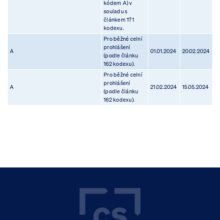
kódem A) v
souladu s
článkem 171
kodexu.
Pro běžné celní
prohlášení
A
01.01.2024
20.02.2024
(podle článku
162 kodexu).
Pro běžné celní
prohlášení
A
21.02.2024
15.05.2024
(podle článku
162 kodexu).