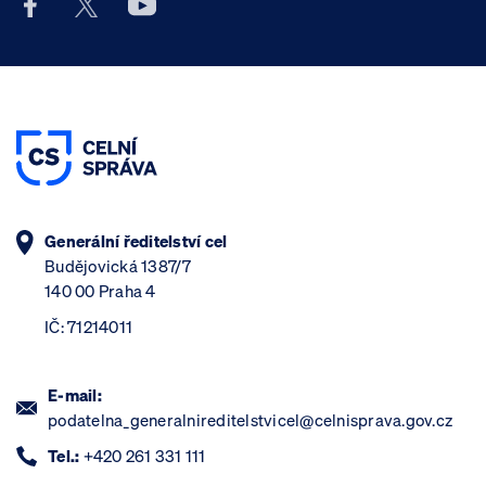
Facebook účet Celní správy ČR
X účet Celní správy ČR
Youtube účet Celní správy ČR
Generální ředitelství cel
Budějovická 1387/7
140 00 Praha 4
IČ: 71214011
E-mail:
podatelna_generalnireditelstvicel@celnisprava.gov.cz
Tel.:
+420 261 331 111