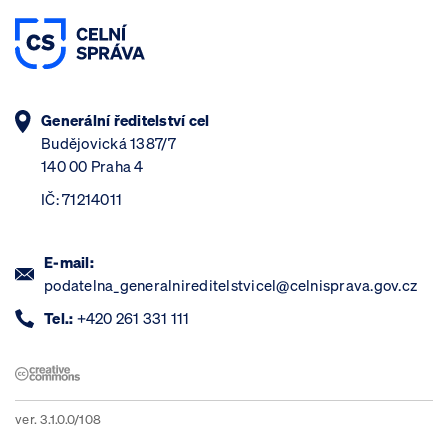
Generální ředitelství cel
Budějovická 1387/7
140 00 Praha 4
IČ: 71214011
E-mail:
podatelna_generalnireditelstvicel@celnisprava.gov.cz
Tel.:
+420 261 331 111
ver. 3.1.0.0/108