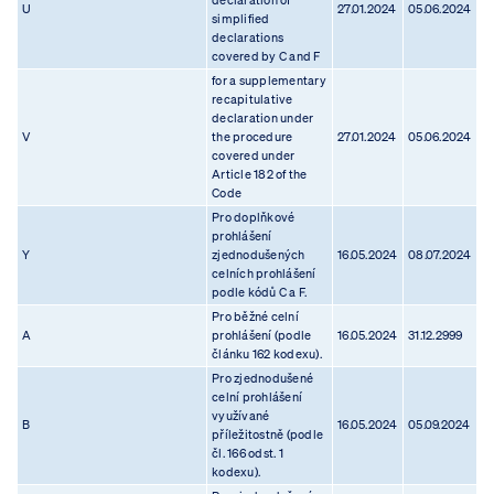
declaration of
U
27.01.2024
05.06.2024
simplified
declarations
covered by C and F
for a supplementary
recapitulative
declaration under
V
the procedure
27.01.2024
05.06.2024
covered under
Article 182 of the
Code
Pro doplňkové
prohlášení
Y
zjednodušených
16.05.2024
08.07.2024
celních prohlášení
podle kódů C a F.
Pro běžné celní
A
prohlášení (podle
16.05.2024
31.12.2999
článku 162 kodexu).
Pro zjednodušené
celní prohlášení
využívané
B
16.05.2024
05.09.2024
příležitostně (podle
čl. 166 odst. 1
kodexu).