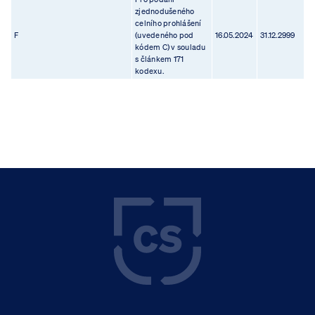
zjednodušeného
celního prohlášení
F
(uvedeného pod
16.05.2024
31.12.2999
kódem C) v souladu
s článkem 171
kodexu.