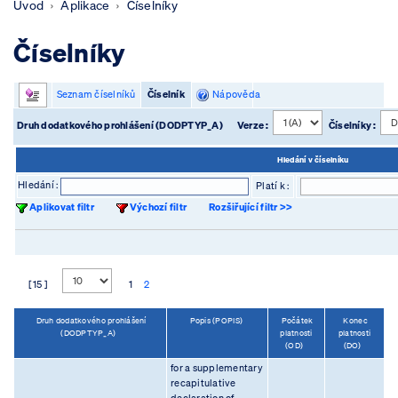
Úvod
Aplikace
Číselníky
Číselníky
Seznam číselníků
Číselník
Nápověda
Druh dodatkového prohlášení (DODPTYP_A)
Verze :
Číselníky :
Hledání v číselníku
Hledání :
Platí k :
Aplikovat filtr
Výchozí filtr
Rozšiřující filtr >>
[ 15 ]
1
2
Druh dodatkového prohlášení
Popis (POPIS)
Počátek
Konec
(DODPTYP_A)
platnosti
platnosti
(OD)
(DO)
for a supplementary
recapitulative