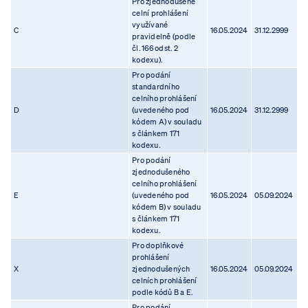
Pro zjednodušené
celní prohlášení
využívané
C
16.05.2024
31.12.2999
pravidelně (podle
čl. 166 odst. 2
kodexu).
Pro podání
standardního
celního prohlášení
D
(uvedeného pod
16.05.2024
31.12.2999
kódem A) v souladu
s článkem 171
kodexu.
Pro podání
zjednodušeného
celního prohlášení
E
(uvedeného pod
16.05.2024
05.09.2024
kódem B) v souladu
s článkem 171
kodexu.
Pro doplňkové
prohlášení
X
zjednodušených
16.05.2024
05.09.2024
celních prohlášení
podle kódů B a E.
Pro podání