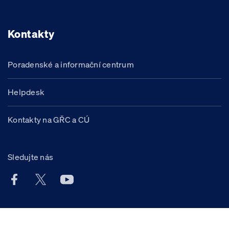
Kontakty
Poradenské a informační centrum
Helpdesk
Kontakty na GŘC a CÚ
Sledujte nás
Facebook účet Celní správy ČR
X účet Celní správy ČR
Youtube účet Celní správy ČR