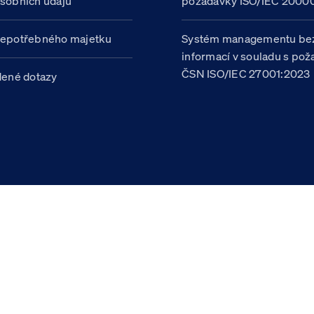
sobních údajů
požadavky ISO/IEC 20000
nepotřebného majetku
Systém managementu be
informací v souladu s po
ČSN ISO/IEC 27001:2023
dené dotazy