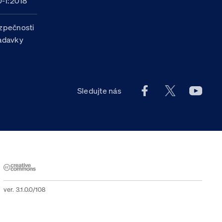
-1:2018
zpečnosti
žadavky
Facebook účet Celn
X účet Celní
Youtu
Sledujte nás
ver. 3.1.0.0/108