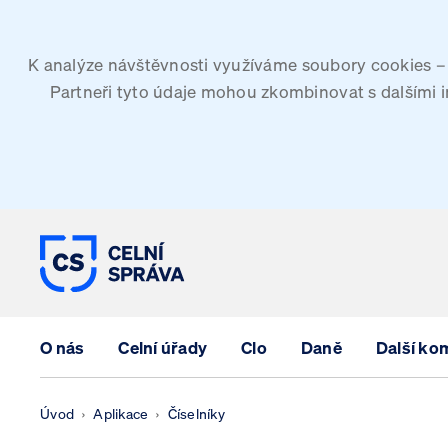
K analýze návštěvnosti využíváme soubory cookies – G
Partneři tyto údaje mohou zkombinovat s dalšími inf
CELNÍ SPRÁVA ČESKÉ REPUBLIK
O nás
Celní úřady
Clo
Daně
Další ko
Úvod
Aplikace
Číselníky