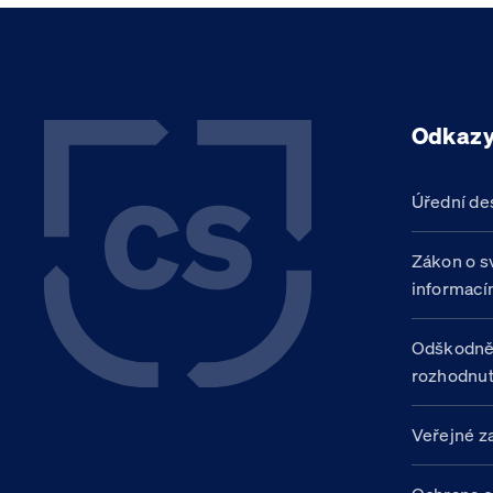
Odkaz
Úřední de
Zákon o s
informací
Odškodně
rozhodnut
Veřejné z