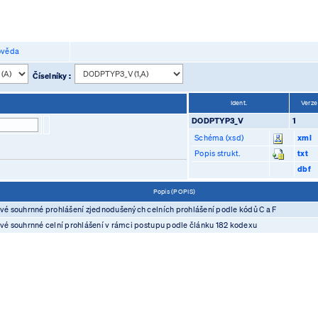
věda
Číselníky :
Ident.
Verze
DODPTYP3_V
1
Schéma (xsd)
xml
Popis strukt.
txt
dbf
Popis (POPIS)
vé souhrnné prohlášení zjednodušených celních prohlášení podle kódů C a F
vé souhrnné celní prohlášení v rámci postupu podle článku 182 kodexu