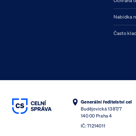
Ochrana o
Nabídka 
Často kla
Generální ředitelství cel
Budějovická 1387/7
140 00 Praha 4
IČ: 71214011