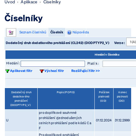
Úvod
Aplikace
Číselníky
Číselníky
Seznam číselníků
Číselník
Nápověda
Dodatečný druh dodatkového prohlášení (CL242) (DODPTYP2_V)
Verze :
Hledání v číselníku
Hledání :
Platí k :
Aplikovat filtr
Výchozí filtr
Rozšiřující filtr >>
Dodatečný druh
Popis (POPIS)
Počátek
Konec
dodatkového
platnosti
platnosti
prohlášení
(OD)
(DO)
(DODPTYP2_V)
pro doplňkové souhrnné
prohlášení zjednodušených
U
01.12.2024
31.12.2999
celních prohlášení podle kódů C a
F
Pro doplňkové prohlášení