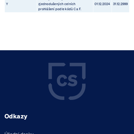
Y
zjednodušených celních
01.12.2024
31.12.2999
prohlášení podle kódů C a F.
Odkazy