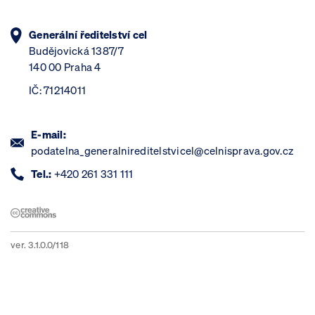
Generální ředitelství cel
Budějovická 1387/7
140 00 Praha 4
IČ: 71214011
E-mail:
podatelna_generalnireditelstvicel@celnisprava.gov.cz
Tel.:
+420 261 331 111
ver. 3.1.0.0/118