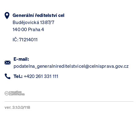
Generální ředitelství cel
Budějovická 1387/7
140 00 Praha 4
IČ: 71214011
E-mail:
podatelna_generalnireditelstvicel@celnisprava.gov.cz
Tel.:
+420 261 331 111
ver. 3.1.0.0/118