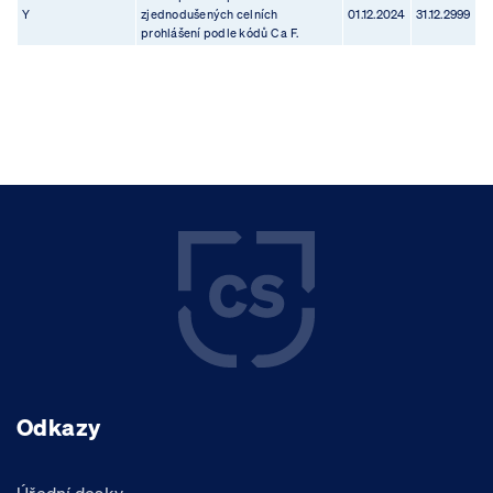
Y
zjednodušených celních
01.12.2024
31.12.2999
prohlášení podle kódů C a F.
Odkazy