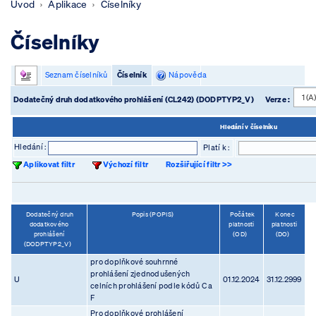
Úvod
Aplikace
Číselníky
Číselníky
Seznam číselníků
Číselník
Nápověda
Dodatečný druh dodatkového prohlášení (CL242) (DODPTYP2_V)
Verze :
Hledání v číselníku
Hledání :
Platí k :
Aplikovat filtr
Výchozí filtr
Rozšiřující filtr >>
Dodatečný druh
Popis (POPIS)
Počátek
Konec
dodatkového
platnosti
platnosti
prohlášení
(OD)
(DO)
(DODPTYP2_V)
pro doplňkové souhrnné
prohlášení zjednodušených
U
01.12.2024
31.12.2999
celních prohlášení podle kódů C a
F
Pro doplňkové prohlášení