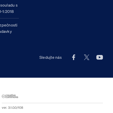
 souladu s
-1:2018
zpečnosti
žadavky
Facebook účet Celn
X účet Celní
Youtu
Sledujte nás
ver. 3.1.0.0/108