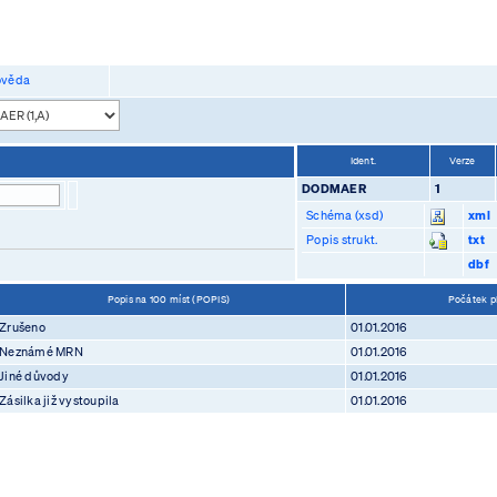
věda
Ident.
Verze
DODMAER
1
Schéma (xsd)
xml
Popis strukt.
txt
dbf
Popis na 100 míst (POPIS)
Počátek p
Zrušeno
01.01.2016
Neznámé MRN
01.01.2016
Jiné důvody
01.01.2016
Zásilka již vystoupila
01.01.2016