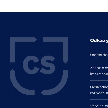
Odkaz
Úřední de
Zákon o s
informací
Odškodně
rozhodnut
Veřejné z