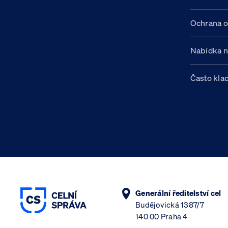
Ochrana o
Nabídka 
Často kla
Generální ředitelství cel
Budějovická 1387/7
140 00 Praha 4