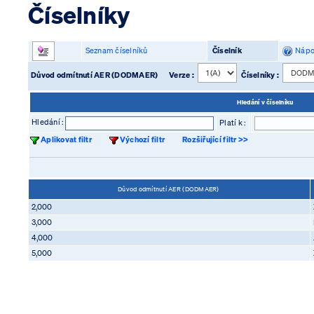
Číselníky
Seznam číselníků
Číselník
Nápo
Důvod odmítnutí AER (DODMAER)
Verze :
Číselníky :
Hledání v číselníku
Hledání :
Platí k :
Aplikovat filtr
Výchozí filtr
Rozšiřující filtr >>
Důvod odmítnutí AER (DODMAER)
2,000
3,000
4,000
5,000