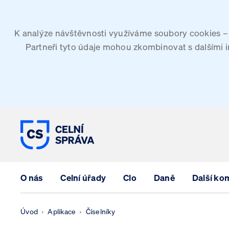
K analýze návštěvnosti využíváme soubory cookies – G
Partneři tyto údaje mohou zkombinovat s dalšími inf
CELNÍ SPRÁVA ČESKÉ REPUBLIK
O nás
Celní úřady
Clo
Daně
Další ko
Úvod
Aplikace
Číselníky