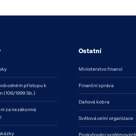
y
Ostatní
sky
Ministerstvo financí
vobodném přístupu k
Finanční správa
m (106/1999 Sb.)
Daňová kobra
ní za nezákonná
í
Světová celní organizace
akázky
Poskytování systémovýc