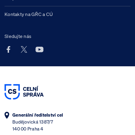
Kontakty na GŘC a CÚ
Sledujte nás
Facebook účet Celní správy ČR
X účet Celní správy ČR
Youtube účet Celní správy ČR
Generální ředitelství cel
Budějovická 1387/7
140 00 Praha 4