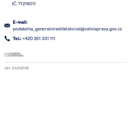
IČ: 71214011
E-mail:
podatelna_generalnireditelstvicel@celnisprava.gov.cz
Tel.:
+420 261 331 111
ver. 3.1.0.0/118