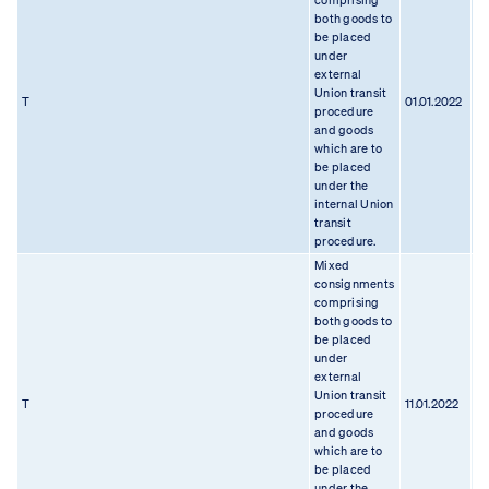
comprising
both goods to
be placed
under
external
Union transit
T
01.01.2022
10
procedure
and goods
which are to
be placed
under the
internal Union
transit
procedure.
Mixed
consignments
comprising
both goods to
be placed
under
external
Union transit
T
11.01.2022
28
procedure
and goods
which are to
be placed
under the