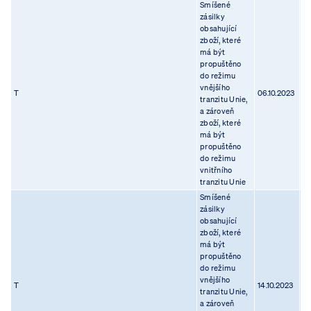
Smíšené
zásilky
obsahující
zboží, které
má být
propuštěno
do režimu
vnějšího
T
06.10.2023
13
tranzitu Unie,
a zároveň
zboží, které
má být
propuštěno
do režimu
vnitřního
tranzitu Unie
Smíšené
zásilky
obsahující
zboží, které
má být
propuštěno
do režimu
vnějšího
T
14.10.2023
07
tranzitu Unie,
a zároveň