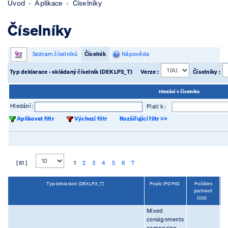
Úvod
Aplikace
Číselníky
Číselníky
Seznam číselníků
Číselník
Nápověda
Typ deklarace - skládaný číselník (DEKLP3_T)
Verze :
Číselníky :
Hledání v číselníku
Hledání :
Platí k :
Aplikovat filtr
Výchozí filtr
Rozšiřující filtr >>
[ 61 ]
1
2
3
4
5
6
7
Typ deklarace (DEKLP3_T)
Popis (POPIS)
Počátek
platnosti
(OD)
Mixed
consignments