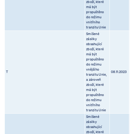
zboží, které
má být
propuštěno
do režimu
vnitřního
tranzitu Unie
Smíšené
zásilky
obsahující
zboží, které
má být
propuštěno
do režimu
vnějšího
T
08.11.2023
28
tranzitu Unie,
a zároveň
zboží, které
má být
propuštěno
do režimu
vnitřního
tranzitu Unie
Smíšené
zásilky
obsahující
zboží, které