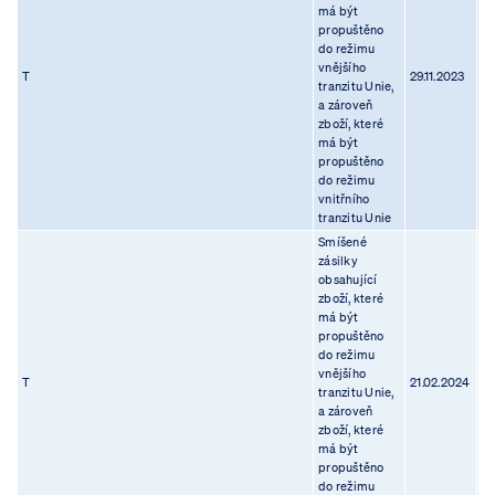
má být
propuštěno
do režimu
vnějšího
T
29.11.2023
20
tranzitu Unie,
a zároveň
zboží, které
má být
propuštěno
do režimu
vnitřního
tranzitu Unie
Smíšené
zásilky
obsahující
zboží, které
má být
propuštěno
do režimu
vnějšího
T
21.02.2024
17
tranzitu Unie,
a zároveň
zboží, které
má být
propuštěno
do režimu