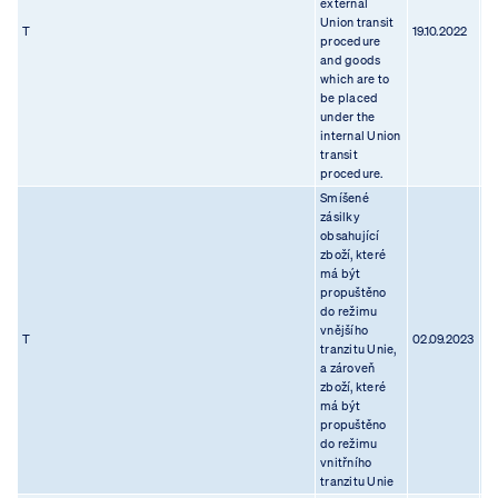
external
Union transit
T
19.10.2022
01
procedure
and goods
which are to
be placed
under the
internal Union
transit
procedure.
Smíšené
zásilky
obsahující
zboží, které
má být
propuštěno
do režimu
vnějšího
T
02.09.2023
05
tranzitu Unie,
a zároveň
zboží, které
má být
propuštěno
do režimu
vnitřního
tranzitu Unie