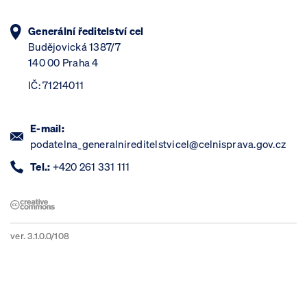
Generální ředitelství cel
Budějovická 1387/7
140 00 Praha 4
IČ: 71214011
E-mail:
podatelna_generalnireditelstvicel@celnisprava.gov.cz
Tel.:
+420 261 331 111
ver. 3.1.0.0/108