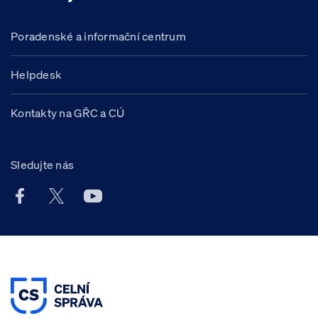
Poradenské a informační centrum
Helpdesk
Kontakty na GŘC a CÚ
Sledujte nás
Facebook účet Celní správy ČR
X účet Celní správy ČR
Youtube účet Celní správy ČR