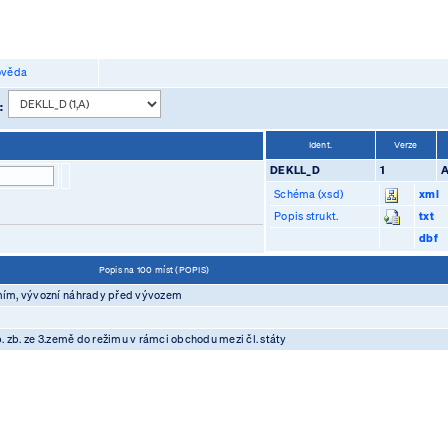
věda
 :
Ident.
Verze
DEKLL_D
1
Schéma (xsd)
xml
Popis strukt.
txt
dbf
Popis na 100 míst (POPIS)
mím, vývozní náhrady před vývozem
 zb. ze 3.země do režimu v rámci obchodu mezi čl. státy