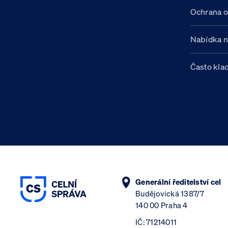
Ochrana o
Nabídka 
Často kla
Generální ředitelství cel
Budějovická 1387/7
140 00 Praha 4
IČ: 71214011