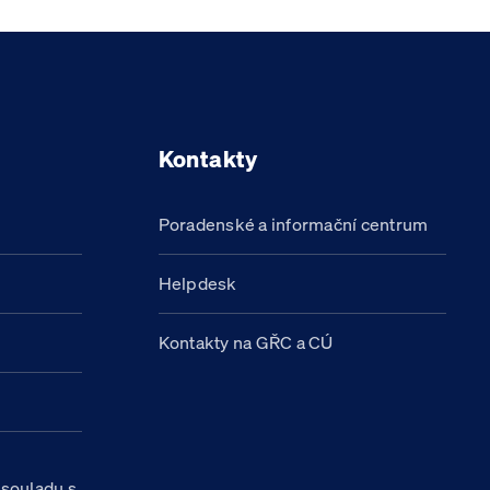
Kontakty
Poradenské a informační centrum
Helpdesk
Kontakty na GŘC a CÚ
h
 souladu s