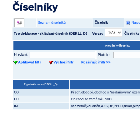
Číselníky
Seznam číselníků
Číselník
Nápo
Typ deklarace - skládaný číselník (DEKLL_D)
Verze :
Číselníky
Hledání v číselníku
Hledání :
Platí k :
Aplikovat filtr
Výchozí filtr
Rozšiřující filtr >>
Typ deklarace (DEKLL_D)
CO
Přech.období, obchod s "nedaňovým" úze
EU
Obchod se zeměmi ESVO
IM
ost. země,vol.oběh,AZS,DP,PPCD,sklad,prop.