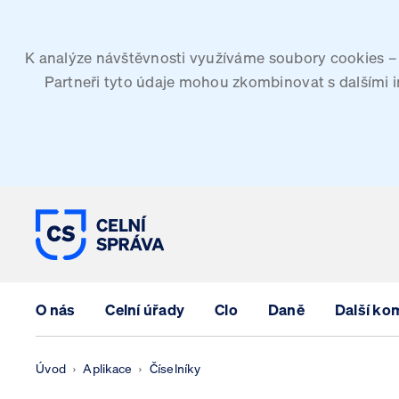
K analýze návštěvnosti využíváme soubory cookies – G
Partneři tyto údaje mohou zkombinovat s dalšími inf
CELNÍ SPRÁVA ČESKÉ REPUBLIK
O nás
Celní úřady
Clo
Daně
Další ko
Úvod
Aplikace
Číselníky