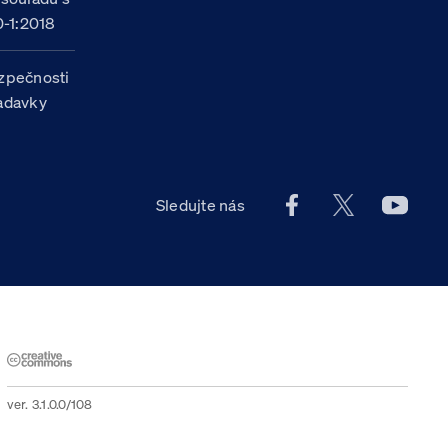
-1:2018
zpečnosti
žadavky
Facebook účet Celn
X účet Celní
Youtu
Sledujte nás
ver. 3.1.0.0/108