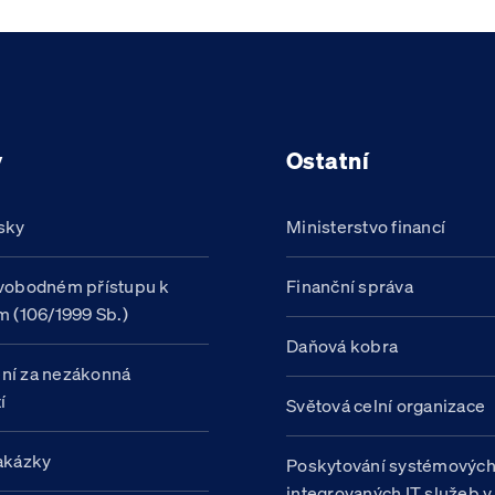
y
Ostatní
sky
Ministerstvo financí
vobodném přístupu k
Finanční správa
m (106/1999 Sb.)
Daňová kobra
ní za nezákonná
í
Světová celní organizace
akázky
Poskytování systémovýc
integrovaných IT služeb v