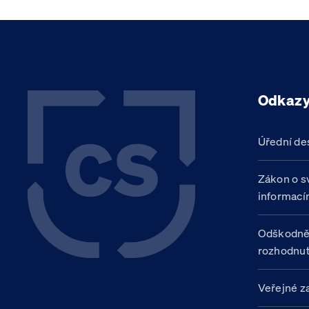
Odkaz
Úřední de
Zákon o s
informací
Odškodně
rozhodnut
Veřejné z