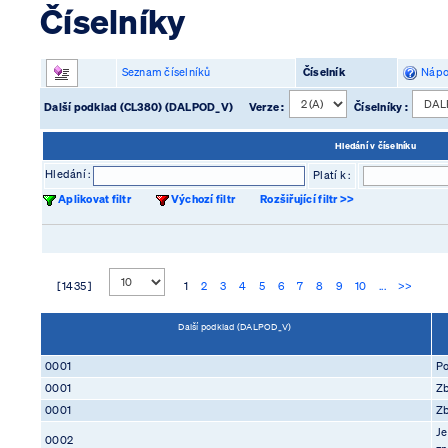
Číselníky
Seznam číselníků
Číselník
Nápo
Další podklad (CL380) (DALPOD_V)
Verze :
Číselníky :
Hledání v číselníku
Hledání :
Platí k :
Aplikovat filtr
Výchozí filtr
Rozšiřující filtr >>
[ 1435 ]
1
2
3
4
5
6
7
8
9
10
...
>>
Další podklad (DALPOD_V)
0001
Po
0001
Zb
0001
Zb
Je
0002