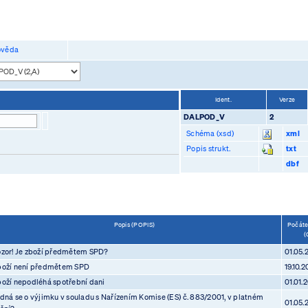
věda
Ident.
Verze
DALPOD_V
2
Schéma (xsd)
xml
Popis strukt.
txt
dbf
Popis (POPIS)
Počátek
(
zor! Je zboží předmětem SPD?
01.05.
oží není předmětem SPD
19.10.2
oží nepodléhá spotřební dani
01.01.
dná se o výjimku v souladu s Nařízením Komise (ES) č. 883/2001, v platném
01.05.