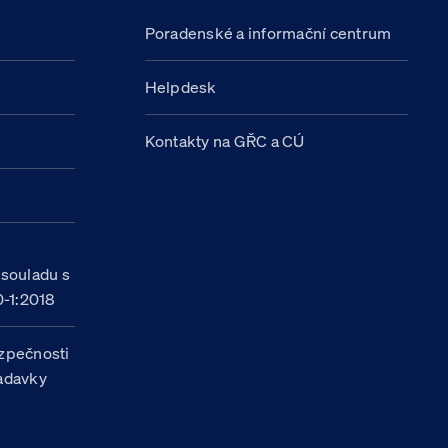
Poradenské a informační centrum
Helpdesk
Kontakty na GŘC a CÚ
h
 souladu s
-1:2018
zpečnosti
žadavky