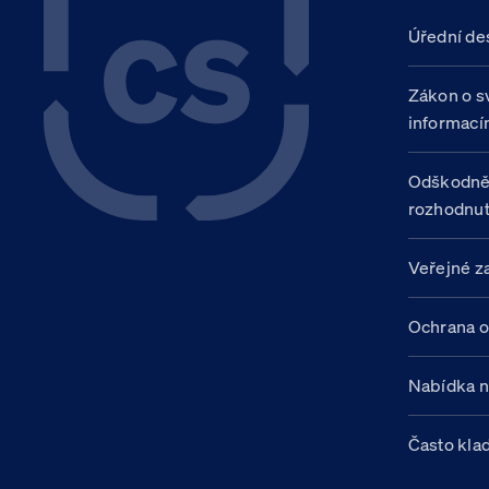
Úřední de
Zákon o s
informací
Odškodně
rozhodnut
Veřejné z
Ochrana o
Nabídka 
Často kla