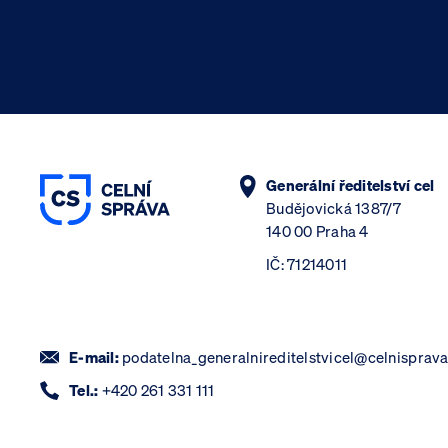
Generální ředitelství cel
Budějovická 1387/7
140 00 Praha 4
IČ: 71214011
E-mail:
podatelna_generalnireditelstvicel@celnisprava
Tel.:
+420 261 331 111