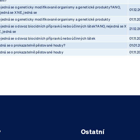
ění?
jedná se o geneticky modifikované organismy a genetické produkty?ANO,
01.12.
jedná se X NE, jedná se
jedná se o geneticky modifikované organismy a genetické produkty
01.11.2
jedná se o dovoz biocidních přípravků nebo účinných látek?ANO, nejedná se X
21.12.
, jedná se
jedná se o dovoz biocidních přípravků nebo účinných látek
01.11.2
dná se o prokazatelně pěstované houby?
01.01.
dná se o prokazatelně pěstované houby
01.11.2
y
Ostatní