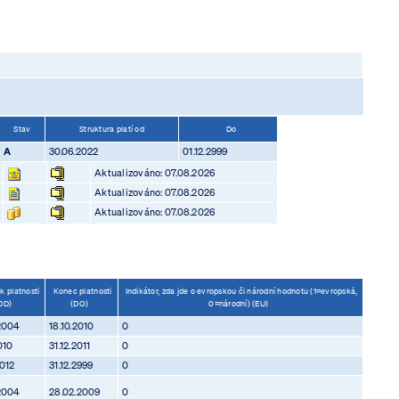
Stav
Struktura platí od
Do
A
30.06.2022
01.12.2999
Aktualizováno: 07.08.2026
Aktualizováno: 07.08.2026
Aktualizováno: 07.08.2026
 platnosti
Konec platnosti
Indikátor, zda jde o evropskou či národní hodnotu (1=evropská,
OD)
(DO)
0=národní) (EU)
2004
18.10.2010
0
010
31.12.2011
0
2012
31.12.2999
0
2004
28.02.2009
0