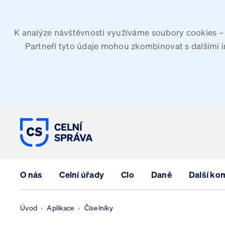
K analýze návštěvnosti využíváme soubory cookies – G
Partneři tyto údaje mohou zkombinovat s dalšími inf
CELNÍ SPRÁVA ČESKÉ REPUBLIK
O nás
Celní úřady
Clo
Daně
Další ko
Úvod
Aplikace
Číselníky