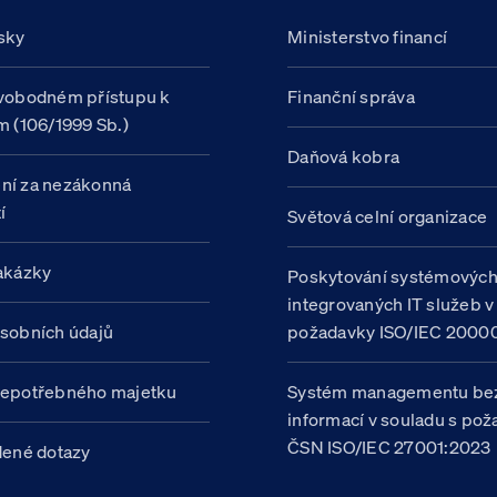
sky
Ministerstvo financí
vobodném přístupu k
Finanční správa
m (106/1999 Sb.)
Daňová kobra
ní za nezákonná
í
Světová celní organizace
akázky
Poskytování systémovýc
integrovaných IT služeb v
sobních údajů
požadavky ISO/IEC 20000
nepotřebného majetku
Systém managementu be
informací v souladu s po
ČSN ISO/IEC 27001:2023
dené dotazy