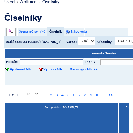
Úvod
Aplikace
Číselníky
Číselníky
Seznam číselníků
Číselník
Nápověda
Další podklad (CL380) (DALPOD_T)
Verze :
Číselníky :
Hledání v číselníku
Hledání :
Platí k :
Aplikovat filtr
Výchozí filtr
Rozšiřující filtr >>
[ 185 ]
1
2
3
4
5
6
7
8
9
10
...
>>
Další podklad (DALPOD_T)
Popis