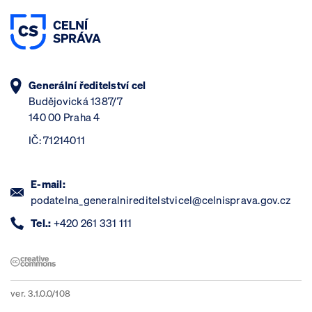
Generální ředitelství cel
Budějovická 1387/7
140 00 Praha 4
IČ: 71214011
E-mail:
podatelna_generalnireditelstvicel@celnisprava.gov.cz
Tel.:
+420 261 331 111
ver. 3.1.0.0/108