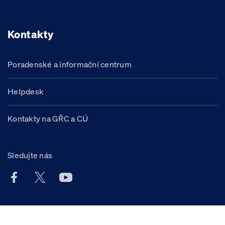
Kontakty
Poradenské a informační centrum
Helpdesk
Kontakty na GŘC a CÚ
Sledujte nás
Facebook účet Celní správy ČR
X účet Celní správy ČR
Youtube účet Celní správy ČR