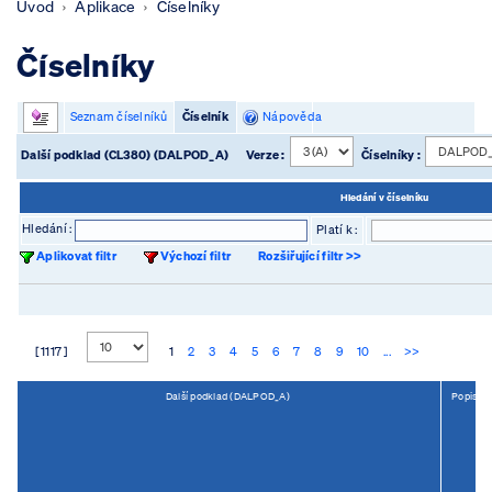
Úvod
Aplikace
Číselníky
Číselníky
Seznam číselníků
Číselník
Nápověda
Další podklad (CL380) (DALPOD_A)
Verze :
Číselníky :
Hledání v číselníku
Hledání :
Platí k :
Aplikovat filtr
Výchozí filtr
Rozšiřující filtr >>
[ 1117 ]
1
2
3
4
5
6
7
8
9
10
...
>>
Další podklad (DALPOD_A)
Popis (