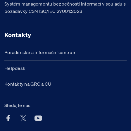
Systém managementu bezpečnosti informací v souladu s
požadavky ČSN ISO/IEC 27001:2023
Kontakty
Poradenské a informační centrum
Helpdesk
Kontakty na GŘC a CÚ
Sledujte nás
Facebook účet Celní správy ČR
X účet Celní správy ČR
Youtube účet Celní správy ČR