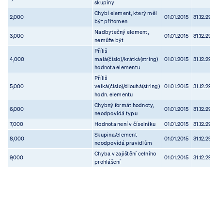
skupiny
Chybí element, který měl
2,000
01.01.2015
31.12.299
být přítomen
Nadbytečný element,
3,000
01.01.2015
31.12.299
nemůže být
Příliš
4,000
malá(číslo)/krátká(string)
01.01.2015
31.12.299
hodnota elementu
Příliš
5,000
velká(číslo)/dlouhá(string)
01.01.2015
31.12.299
hodn. elementu
Chybný formát hodnoty,
6,000
01.01.2015
31.12.299
neodpovídá typu
7,000
Hodnota není v číselníku
01.01.2015
31.12.299
Skupina/element
8,000
01.01.2015
31.12.299
neodpovídá pravidlům
Chyba v zajištění celního
9,000
01.01.2015
31.12.299
prohlášení