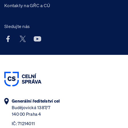
Kontakty na GŘC a CÚ
Sledujte nás
Facebook účet Celní správy ČR
X účet Celní správy ČR
Youtube účet Celní správy ČR
Generální ředitelství cel
Budějovická 1387/7
140 00 Praha 4
IČ: 71214011