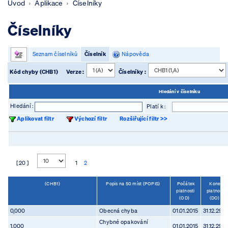
Úvod
Aplikace
Číselníky
Číselníky
Seznam číselníků
Číselník
Nápověda
Kód chyby (CHB1)
Verze :
Číselníky :
Hledání v číselníku
Hledání :
Platí k :
Aplikovat filtr
Výchozí filtr
Rozšiřující filtr >>
[ 20 ]
1
2
(CHB1)
Popis na 50 míst (POPIS)
Počátek
Konec
platnosti
platnosti
(OD)
(DO)
0,000
Obecná chyba
01.01.2015
31.12.299
Chybné opakování
1,000
01.01.2015
31.12.299