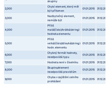
skupiny
Chybí element, který měl
2,000
01.01.2015
31.12.299
být přítomen
Nadbytečný element,
3,000
01.01.2015
31.12.299
nemůže být
Příliš
4,000
malá(číslo)/krátká(string)
01.01.2015
31.12.299
hodnota elementu
Příliš
5,000
velká(číslo)/dlouhá(string)
01.01.2015
31.12.299
hodn. elementu
Chybný formát hodnoty,
6,000
01.01.2015
31.12.299
neodpovídá typu
7,000
Hodnota není v číselníku
01.01.2015
31.12.299
Skupina/element
8,000
01.01.2015
31.12.299
neodpovídá pravidlům
Chyba v zajištění celního
9,000
01.01.2015
31.12.299
prohlášení