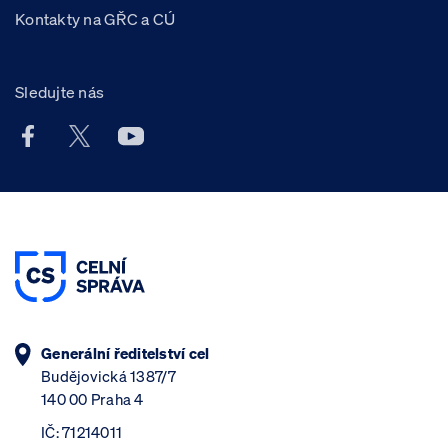
Kontakty na GŘC a CÚ
Sledujte nás
Facebook účet Celní správy ČR
X účet Celní správy ČR
Youtube účet Celní správy ČR
Generální ředitelství cel
Budějovická 1387/7
140 00 Praha 4
IČ: 71214011