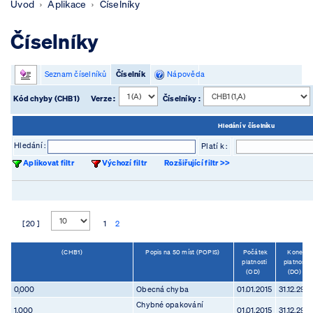
Úvod
Aplikace
Číselníky
Číselníky
Seznam číselníků
Číselník
Nápověda
Kód chyby (CHB1)
Verze :
Číselníky :
Hledání v číselníku
Hledání :
Platí k :
Aplikovat filtr
Výchozí filtr
Rozšiřující filtr >>
[ 20 ]
1
2
(CHB1)
Popis na 50 míst (POPIS)
Počátek
Konec
platnosti
platnosti
(OD)
(DO)
0,000
Obecná chyba
01.01.2015
31.12.299
Chybné opakování
1,000
01.01.2015
31.12.299