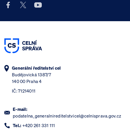
Facebook účet Celní správy ČR
X účet Celní správy ČR
Youtube účet Celní správy ČR
Generální ředitelství cel
Budějovická 1387/7
140 00 Praha 4
IČ: 71214011
E-mail:
podatelna_generalnireditelstvicel@celnisprava.gov.cz
Tel.:
+420 261 331 111