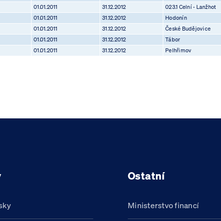
01.01.2011
31.12.2012
023.1 Celní - Lanžhot
01.01.2011
31.12.2012
Hodonín
01.01.2011
31.12.2012
České Budějovice
01.01.2011
31.12.2012
Tábor
01.01.2011
31.12.2012
Pelhřimov
y
Ostatní
sky
Ministerstvo financí