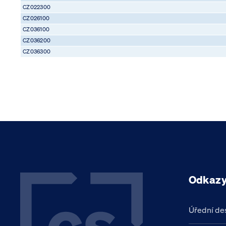
CZ022300
CZ026100
CZ036100
CZ036200
CZ036300
Odkaz
Úřední de