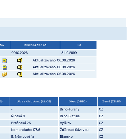
Stav
Struktura platí od
Do
09.10.2023
31.12.2999
Aktualizováno: 06.08.2026
Aktualizováno: 06.08.2026
Aktualizováno: 06.08.2026
IS)
Ulice a číslo domu (ULICE)
Obec (OBEC)
Země (ZEME)
-
Brno-Tuřany
CZ
Řípská 9
Brno-Slatina
CZ
Brněnská 25
Vyškov
CZ
Komenského 1786
Žďár nad Sázavou
CZ
B. Němcové 1a
Blansko
CZ