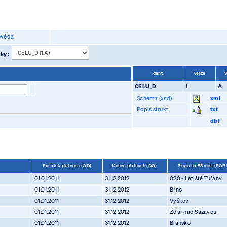
věda
íky :
Ident.
Verze
CELU_D
1
A
Schéma (xsd)
xml
Popis strukt.
txt
dbf
Počátek platnosti (OD)
Konec platnosti (DO)
Popis na 55 míst (POP
01.01.2011
31.12.2012
020 - Letiště Tuřany
01.01.2011
31.12.2012
Brno
01.01.2011
31.12.2012
Vyškov
01.01.2011
31.12.2012
Žďár nad Sázavou
01.01.2011
31.12.2012
Blansko