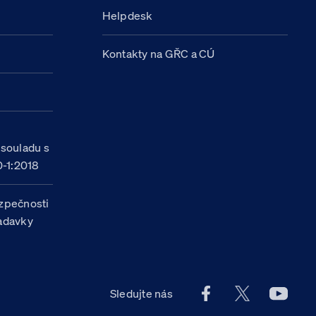
Helpdesk
Kontakty na GŘC a CÚ
h
 souladu s
-1:2018
zpečnosti
žadavky
Facebook účet Celn
X účet Celní
Youtu
Sledujte nás