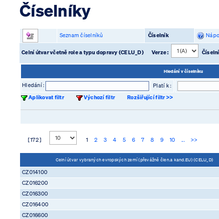
Číselníky
Seznam číselníků
Číselník
Nápo
Celní útvar včetně role a typu dopravy (CELU_D)
Verze :
Číseln
Hledání v číselníku
Hledání :
Platí k :
Aplikovat filtr
Výchozí filtr
Rozšiřující filtr >>
[ 172 ]
1
2
3
4
5
6
7
8
9
10
...
>>
Celní útvar vybraných evropských zemí (převážně člen.a kand.EU) (CELU_D)
CZ014100
CZ016200
CZ016300
CZ016400
CZ016600