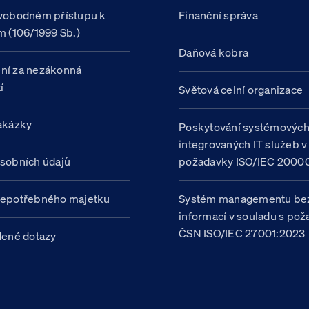
vobodném přístupu k
Finanční správa
m (106/1999 Sb.)
Daňová kobra
ní za nezákonná
í
Světová celní organizace
akázky
Poskytování systémovýc
integrovaných IT služeb v
sobních údajů
požadavky ISO/IEC 20000
nepotřebného majetku
Systém managementu be
informací v souladu s po
ČSN ISO/IEC 27001:2023
dené dotazy