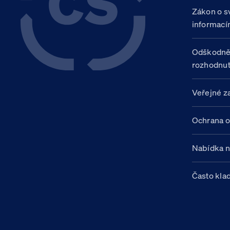
Zákon o s
informací
Odškodně
rozhodnut
Veřejné z
Ochrana o
Nabídka 
Často kla