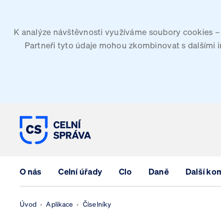
K analýze návštěvnosti využíváme soubory cookies – G
Partneři tyto údaje mohou zkombinovat s dalšími inf
CELNÍ SPRÁVA ČESKÉ REPUBLIK
O nás
Celní úřady
Clo
Daně
Další ko
Úvod
Aplikace
Číselníky