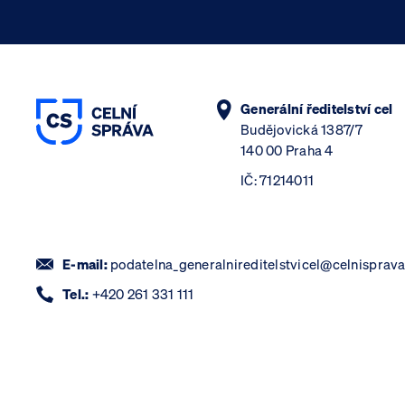
Generální ředitelství cel
Budějovická 1387/7
140 00 Praha 4
IČ: 71214011
E-mail:
podatelna_generalnireditelstvicel@celnisprava
Tel.:
+420 261 331 111