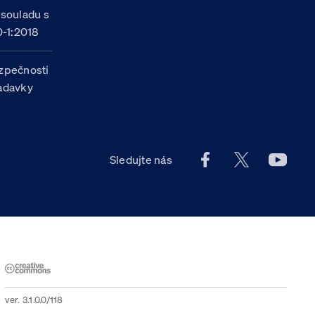
 souladu s
-1:2018
zpečnosti
žadavky
Facebook účet Celn
X účet Celní
Youtu
Sledujte nás
ver. 3.1.0.0/118