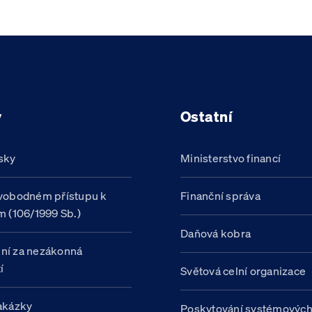
y
Ostatní
sky
Ministerstvo financí
vobodném přístupu k
Finanční správa
m (106/1999 Sb.)
Daňová kobra
ní za nezákonná
í
Světová celní organizace
akázky
Poskytování systémovýc