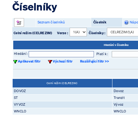
Číselníky
Seznam číselníků
Číselník
Nápo
Celní režim (CELREZIM)
Verze :
Číselníky :
Hledání v číselníku
Hledání :
Platí k :
Aplikovat filtr
Výchozí filtr
Rozšiřující filtr >>
Celní režim (CELREZIM)
DOVOZ
Dovoz
ST
Tranzit
VYVOZ
Vývoz
WNCLO
WNCLO