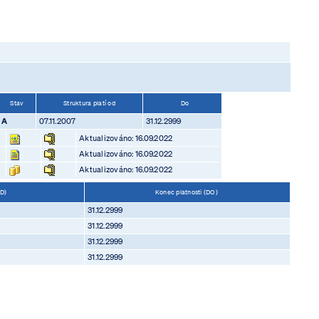
Stav
Struktura platí od
Do
A
07.11.2007
31.12.2999
Aktualizováno: 16.09.2022
Aktualizováno: 16.09.2022
Aktualizováno: 16.09.2022
OD)
Konec platnosti (DO)
31.12.2999
31.12.2999
31.12.2999
31.12.2999