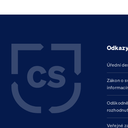
Odkaz
Úřední de
Zákon o s
informací
Odškodně
rozhodnut
Veřejné z