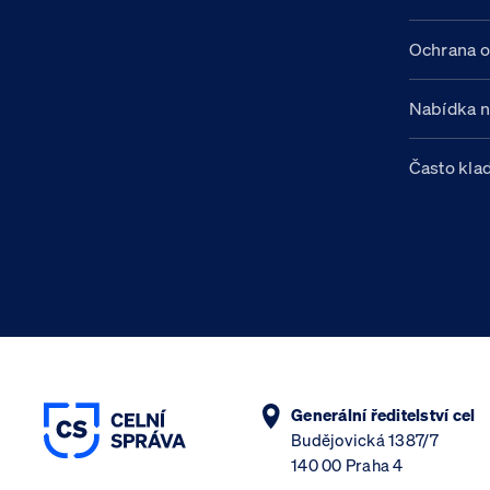
Ochrana o
Nabídka 
Často kla
Generální ředitelství cel
Budějovická 1387/7
140 00 Praha 4