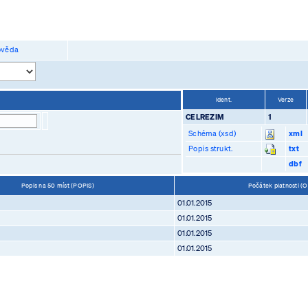
věda
Ident.
Verze
CELREZIM
1
Schéma (xsd)
xml
Popis strukt.
txt
dbf
Popis na 50 míst (POPIS)
Počátek platnosti (
01.01.2015
01.01.2015
01.01.2015
01.01.2015