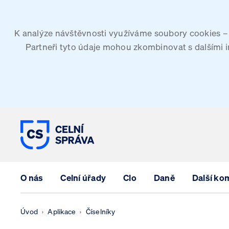
K analýze návštěvnosti využíváme soubory cookies – G
Partneři tyto údaje mohou zkombinovat s dalšími inf
CELNÍ SPRÁVA ČESKÉ REPUBLIK
O nás
Celní úřady
Clo
Daně
Další ko
Úvod
Aplikace
Číselníky