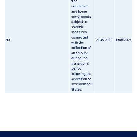
free
circulation
and home
use of goods
subject to
specific
measures
connected
43
29.05.2024
19.05.2026
1
with the
collection of
an amount
during the
transitional
period
following the
accession of
new Member
States.