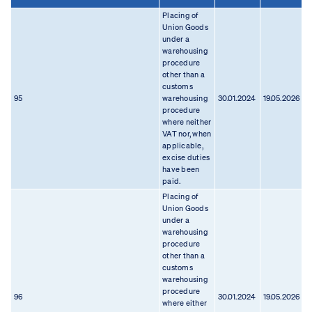
Placing of
Union Goods
under a
warehousing
procedure
other than a
customs
95
warehousing
30.01.2024
19.05.2026
0
procedure
where neither
VAT nor, when
applicable,
excise duties
have been
paid.
Placing of
Union Goods
under a
warehousing
procedure
other than a
customs
warehousing
procedure
96
30.01.2024
19.05.2026
0
where either