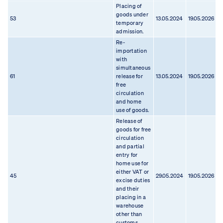
Placing of
goods under
53
13.05.2024
19.05.2026
0
temporary
admission.
Re-
importation
with
simultaneous
61
release for
13.05.2024
19.05.2026
1
free
circulation
and home
use of goods.
Release of
goods for free
circulation
and partial
entry for
home use for
either VAT or
45
29.05.2024
19.05.2026
1
excise duties
and their
placing in a
warehouse
other than
customs