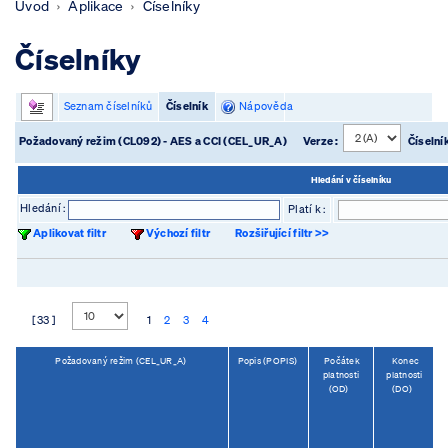
Úvod
Aplikace
Číselníky
Číselníky
Seznam číselníků
Číselník
Nápověda
Požadovaný režim (CL092) - AES a CCI (CEL_UR_A)
Verze :
Číselní
Hledání v číselníku
Hledání :
Platí k :
Aplikovat filtr
Výchozí filtr
Rozšiřující filtr >>
[ 33 ]
1
2
3
4
Požadovaný režim (CEL_UR_A)
Popis (POPIS)
Počátek
Konec
J
platnosti
platnosti
(OD)
(DO)
o