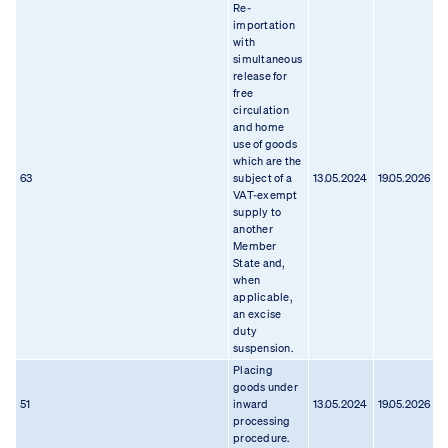
Re-
importation
with
simultaneous
release for
free
circulation
and home
use of goods
which are the
63
subject of a
13.05.2024
19.05.2026
1
VAT-exempt
supply to
another
Member
State and,
when
applicable,
an excise
duty
suspension.
Placing
goods under
51
inward
13.05.2024
19.05.2026
0
processing
procedure.