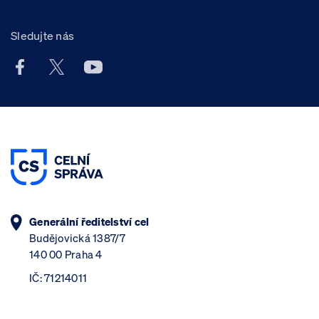
Sledujte nás
Facebook účet Celní správy ČR
X účet Celní správy ČR
Youtube účet Celní správy ČR
Generální ředitelství cel
Budějovická 1387/7
140 00 Praha 4
IČ: 71214011