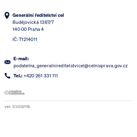
Generální ředitelství cel
Budějovická 1387/7
140 00 Praha 4
IČ: 71214011
E-mail:
podatelna_generalnireditelstvicel@celnisprava.gov.cz
Tel.:
+420 261 331 111
ver. 3.1.0.0/118