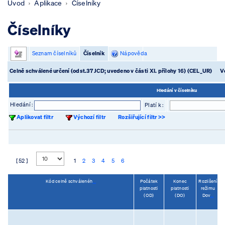
Úvod
Aplikace
Číselníky
Číselníky
Seznam číselníků
Číselník
Nápověda
Celně schválené určení (odst.37 JCD; uvedeno v části XI. přílohy 16) (CEL_UR)
V
Hledání v číselníku
Hledání :
Platí k :
Aplikovat filtr
Výchozí filtr
Rozšiřující filtr >>
[ 52 ]
1
2
3
4
5
6
Kód celně schválenéh
...
Počátek
Konec
Rozlišení
platnosti
platnosti
režimu
p
(OD)
(DO)
Dov
...