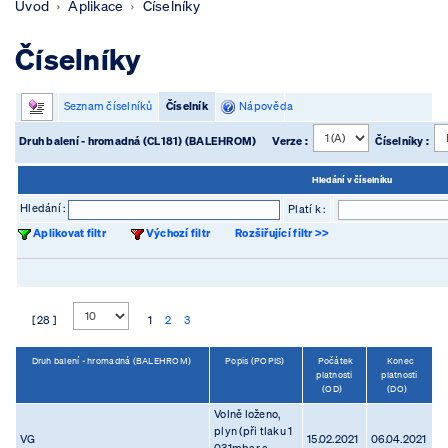
Úvod
Aplikace
Číselníky
Číselníky
Seznam číselníků
Číselník
Nápověda
Druh balení - hromadná (CL181) (BALEHROM)
Verze :
Číselníky :
Hledání v číselníku
Hledání :
Platí k :
Aplikovat filtr
Výchozí filtr
Rozšiřující filtr >>
[ 28 ]
1
2
3
Druh balení - hromadná (BALEHROM)
Popis (POPIS)
Počátek
Konec
platnosti
platnosti
(OD)
(DO)
Volně loženo,
plyn (při tlaku 1
VG
15.02.2021
06.04.2021