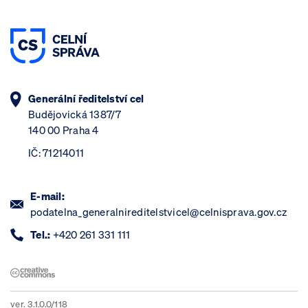
Generální ředitelství cel
Budějovická 1387/7
140 00 Praha 4
IČ: 71214011
E-mail:
podatelna_generalnireditelstvicel@celnisprava.gov.cz
Tel.:
+420 261 331 111
ver. 3.1.0.0/118