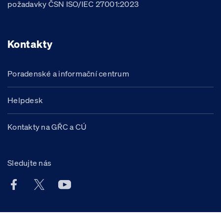
požadavky ČSN ISO/IEC 27001:2023
Kontakty
Poradenské a informační centrum
Helpdesk
Kontakty na GŘC a CÚ
Sledujte nás
Facebook účet Celní správy ČR
X účet Celní správy ČR
Youtube účet Celní správy ČR