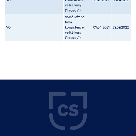
VO
konzistence,
15.02.2021
06.04.2021
velké kusy
("hroudy")
Volně loženo,
tuhá
VO
konzistence,
07.04.2021
29.09.2022
velké kusy
("hroudy")