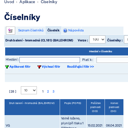
Úvod
Aplikace
Číselníky
Číselníky
Seznam číselníků
Číselník
Nápověda
Druh balení - hromadná (CL181) (BALEHROM)
Verze :
Číselníky :
Hledání v číselníku
Hledání :
Platí k :
Aplikovat filtr
Výchozí filtr
Rozšiřující filtr >>
[ 28 ]
1
2
3
Druh balení - hromadná (BALEHROM)
Popis (POPIS)
Počátek
Konec
platnosti
platnosti
(OD)
(DO)
Volně loženo,
plyn (při tlaku 1
VG
15.02.2021
06.04.2021