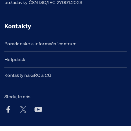
požadavky ČSN ISO/IEC 27001:2023
Kontakty
Poradenské a informační centrum
Helpdesk
Kontakty na GŘC a CÚ
Sledujte nás
Facebook účet Celní správy ČR
X účet Celní správy ČR
Youtube účet Celní správy ČR