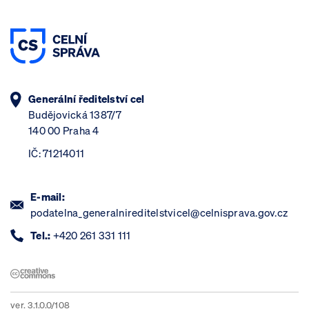
Generální ředitelství cel
Budějovická 1387/7
140 00 Praha 4
IČ: 71214011
E-mail:
podatelna_generalnireditelstvicel@celnisprava.gov.cz
Tel.:
+420 261 331 111
ver. 3.1.0.0/108