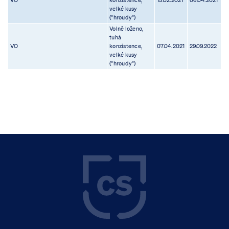
VO
konzistence,
15.02.2021
06.04.2021
velké kusy
("hroudy")
Volně loženo,
tuhá
VO
konzistence,
07.04.2021
29.09.2022
velké kusy
("hroudy")