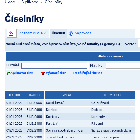
Úvod
Aplikace
Číselníky
Číselníky
Seznam číselníků
Číselník
Nápověda
Volná služební místa, volná pracovní místa, volné lokality (AgendyCS)
Verze :
Hledání v číselníku
Hledání :
Platí k :
Aplikovat filtr
Výchozí filtr
Rozšiřující filtr >>
Od (OD)
Do (DO)
(VALUE)
(ITEMTEXT)
01.01.2025
31.12.2999
Celní řízení
Celní řízení
01.01.2025
31.12.2999
Dohled
Dohled
01.01.2025
31.12.2999
Kontroly
Kontroly
01.01.2025
31.12.2999
Pátrání
Pátrání
01.01.2025
31.12.2999
Správa spotřebních daní
Správa spotřebních daní
01.01.2025
31.12.2999
Jiná oblast zájmu
Jiná oblast zájmu