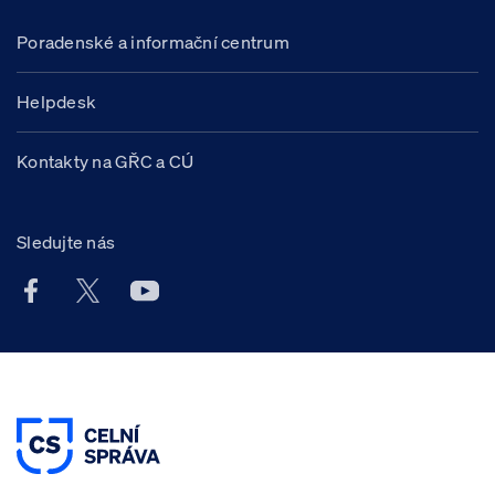
Poradenské a informační centrum
Helpdesk
Kontakty na GŘC a CÚ
Sledujte nás
Facebook účet Celní správy ČR
X účet Celní správy ČR
Youtube účet Celní správy ČR