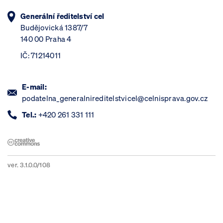
Generální ředitelství cel
Budějovická 1387/7
140 00 Praha 4
IČ: 71214011
E-mail:
podatelna_generalnireditelstvicel@celnisprava.gov.cz
Tel.:
+420 261 331 111
ver. 3.1.0.0/108