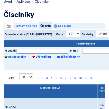
Úvod
Aplikace
Číselníky
Číselníky
Seznam číselníků
Číselník
Nápověda
Operační status (CL971) (OPERSTAT)
Verze :
Číselníky :
Hledání v číselníku
Hledání :
Platí k :
Aplikovat filtr
Výchozí filtr
Rozšiřující filtr >>
[ 242 ]
1
2
3
4
5
6
7
8
9
10
...
>>
ID aplikace (dle Evr
...
Fáze
(FAZE)
ECS-
NECA.AT