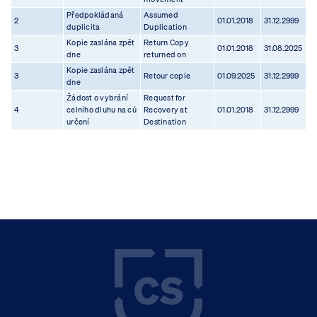
Předpokládaná
Assumed
2
01.01.2018
31.12.2999
duplicita
Duplication
Kopie zaslána zpět
Return Copy
3
01.01.2018
31.08.2025
dne
returned on
Kopie zaslána zpět
3
Retour copie
01.09.2025
31.12.2999
dne
Žádost o vybrání
Request for
4
celního dluhu na cú
Recovery at
01.01.2018
31.12.2999
určení
Destination