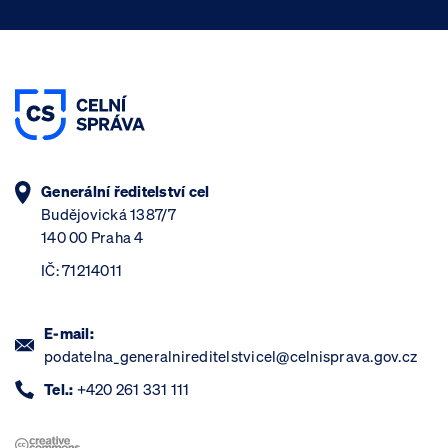
Generální ředitelství cel
Budějovická 1387/7
140 00 Praha 4
IČ: 71214011
E-mail:
podatelna_generalnireditelstvicel@celnisprava.gov.cz
Tel.:
+420 261 331 111