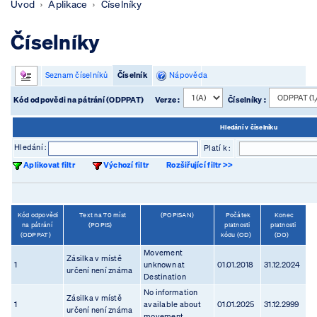
Úvod
Aplikace
Číselníky
Číselníky
Seznam číselníků
Číselník
Nápověda
Kód odpovědi na pátrání (ODPPAT)
Verze :
Číselníky :
Hledání v číselníku
Hledání :
Platí k :
Aplikovat filtr
Výchozí filtr
Rozšiřující filtr >>
Kód odpovědi
Text na 70 míst
(POPISAN)
Počátek
Konec
na pátrání
(POPIS)
platnosti
platnosti
(ODPPAT)
kódu (OD)
(DO)
Movement
Zásilka v místě
1
unknown at
01.01.2018
31.12.2024
určení není známa
Destination
No information
Zásilka v místě
1
available about
01.01.2025
31.12.2999
určení není známa
movement