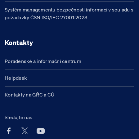
Systém managementu bezpečnosti informací v souladu s
požadavky ČSN ISO/IEC 27001:2023
Kontakty
Poradenské a informační centrum
Helpdesk
Kontakty na GŘC a CÚ
Sledujte nás
Facebook účet Celní správy ČR
X účet Celní správy ČR
Youtube účet Celní správy ČR