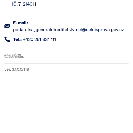
IČ: 71214011
E-mail:
podatelna_generalnireditelstvicel@celnisprava.gov.cz
Tel.:
+420 261 331 111
ver. 3.1.0.0/118