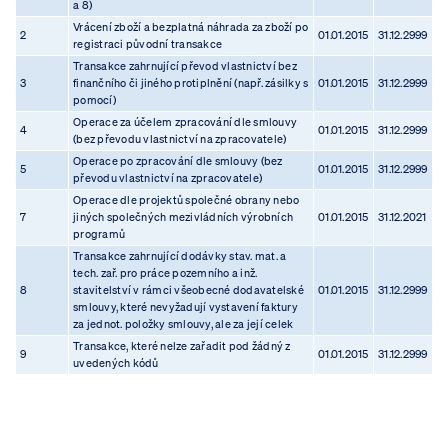
a 8)
Vrácení zboží a bezplatná náhrada za zboží po
2
01.01.2015
31.12.2999
registraci původní transakce
Transakce zahrnující převod vlastnictví bez
3
finančního či jiného protiplnění (např. zásilky s
01.01.2015
31.12.2999
pomocí)
Operace za účelem zpracování dle smlouvy
4
01.01.2015
31.12.2999
(bez převodu vlastnictví na zpracovatele)
Operace po zpracování dle smlouvy (bez
5
01.01.2015
31.12.2999
převodu vlastnictví na zpracovatele)
Operace dle projektů společné obrany nebo
7
jiných společných mezivládních výrobních
01.01.2015
31.12.2021
programů
Transakce zahrnující dodávky stav. mat. a
tech. zař. pro práce pozemního a inž.
8
stavitelství v rámci všeobecné dodavatelské
01.01.2015
31.12.2999
smlouvy, které nevyžadují vystavení faktury
za jednot. položky smlouvy, ale za její celek
Transakce, které nelze zařadit pod žádný z
9
01.01.2015
31.12.2999
uvedených kódů