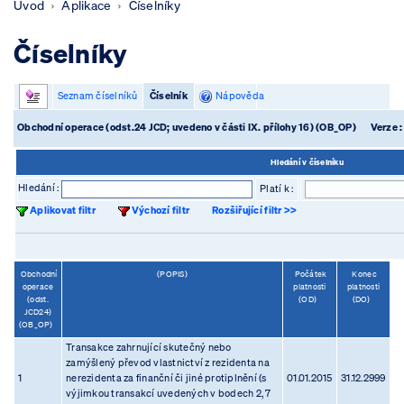
Úvod
Aplikace
Číselníky
Číselníky
Seznam číselníků
Číselník
Nápověda
Obchodní operace (odst.24 JCD; uvedeno v části IX. přílohy 16) (OB_OP)
Verze 
Hledání v číselníku
Hledání :
Platí k :
Aplikovat filtr
Výchozí filtr
Rozšiřující filtr >>
Obchodní
(POPIS)
Počátek
Konec
operace
platnosti
platnosti
(odst.
(OD)
(DO)
JCD24)
(OB_OP)
Transakce zahrnující skutečný nebo
zamýšlený převod vlastnictví z rezidenta na
1
nerezidenta za finanční či jiné protiplnění (s
01.01.2015
31.12.2999
výjimkou transakcí uvedených v bodech 2, 7