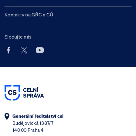
Kontakty na GŘC a CÚ
Sledujte nás
Facebook účet Celní správy ČR
X účet Celní správy ČR
Youtube účet Celní správy ČR
Generální ředitelství cel
Budějovická 1387/7
140 00 Praha 4