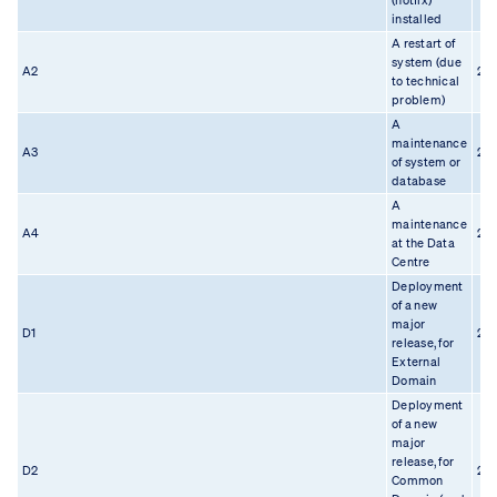
(hotfix)
installed
A restart of
system (due
A2
22.
to technical
problem)
A
maintenance
A3
22.
of system or
database
A
maintenance
A4
22.
at the Data
Centre
Deployment
of a new
major
D1
22.
release, for
External
Domain
Deployment
of a new
major
release, for
D2
22.
Common