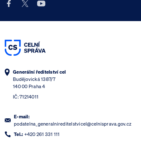
Facebook účet Celní správy ČR
X účet Celní správy ČR
Youtube účet Celní správy ČR
Generální ředitelství cel
Budějovická 1387/7
140 00 Praha 4
IČ: 71214011
E-mail:
podatelna_generalnireditelstvicel@celnisprava.gov.cz
Tel.:
+420 261 331 111