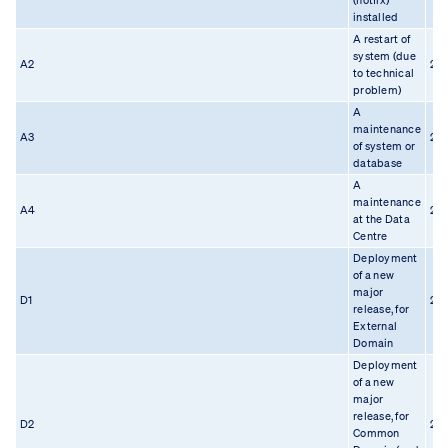
(hotfix)
installed
A restart of
system (due
A2
22.
to technical
problem)
A
maintenance
A3
22.
of system or
database
A
maintenance
A4
22.
at the Data
Centre
Deployment
of a new
major
D1
22.
release, for
External
Domain
Deployment
of a new
major
release, for
D2
22.
Common