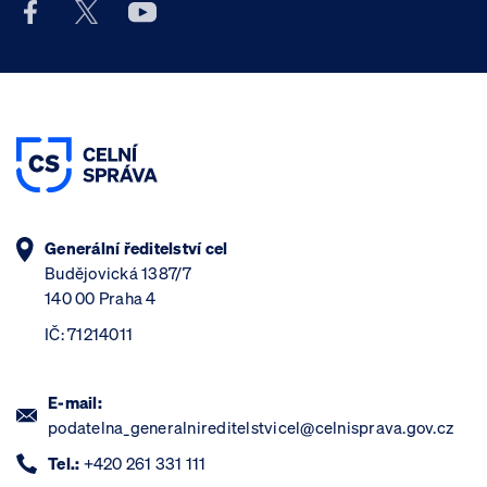
Facebook účet Celní správy ČR
X účet Celní správy ČR
Youtube účet Celní správy ČR
Generální ředitelství cel
Budějovická 1387/7
140 00 Praha 4
IČ: 71214011
E-mail:
podatelna_generalnireditelstvicel@celnisprava.gov.cz
Tel.:
+420 261 331 111