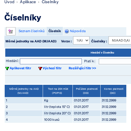
Úvod
Aplikace
Číselníky
Číselníky
Seznam číselníků
Číselník
Nápověda
Měrné jednotky na AAD (MJAAD)
Verze :
Číselníky :
Hledání v číselníku
Hledání :
Platí k :
Aplikovat filtr
Výchozí filtr
Rozšiřující filtr >>
Měrné jednotky na AAD
Text na 254 míst
Počátek platnosti
Konec platnosti
(MJAAD)
(POPIS)
(OD)
(DO)
1
Kg
01.01.2017
31.12.2999
2
litr (teplota 15° C)
01.01.2017
31.12.2999
3
litr (teplota 20° C)
01.01.2017
31.12.2999
4
1000 kusů
01.01.2017
31.12.2999