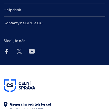
Helpdesk
Kontakty na GŘC a CÚ
Sledujte nás
Facebook účet Celní správy ČR
X účet Celní správy ČR
Youtube účet Celní správy ČR
Generální ředitelství cel