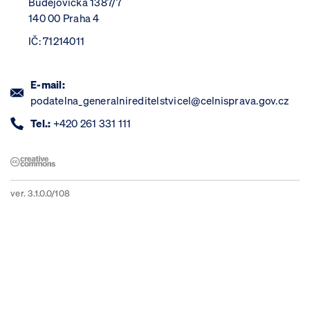
Budějovická 1387/7
140 00 Praha 4
IČ: 71214011
E-mail:
podatelna_generalnireditelstvicel@celnisprava.gov.cz
Tel.:
+420 261 331 111
ver. 3.1.0.0/108