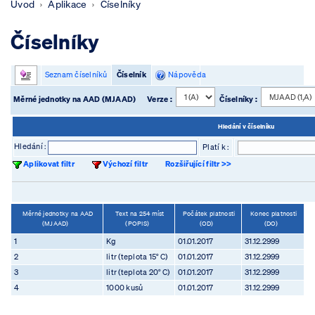
Úvod
Aplikace
Číselníky
Číselníky
Seznam číselníků
Číselník
Nápověda
Měrné jednotky na AAD (MJAAD)
Verze :
Číselníky :
Hledání v číselníku
Hledání :
Platí k :
Aplikovat filtr
Výchozí filtr
Rozšiřující filtr >>
Měrné jednotky na AAD
Text na 254 míst
Počátek platnosti
Konec platnosti
(MJAAD)
(POPIS)
(OD)
(DO)
1
Kg
01.01.2017
31.12.2999
2
litr (teplota 15° C)
01.01.2017
31.12.2999
3
litr (teplota 20° C)
01.01.2017
31.12.2999
4
1000 kusů
01.01.2017
31.12.2999