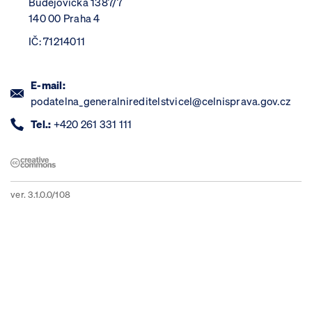
Budějovická 1387/7
140 00 Praha 4
IČ: 71214011
E-mail:
podatelna_generalnireditelstvicel@celnisprava.gov.cz
Tel.:
+420 261 331 111
ver. 3.1.0.0/108