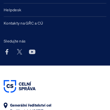
Helpdesk
Kontakty na GŘC a CÚ
Sledujte nás
Facebook účet Celní správy ČR
X účet Celní správy ČR
Youtube účet Celní správy ČR
Generální ředitelství cel