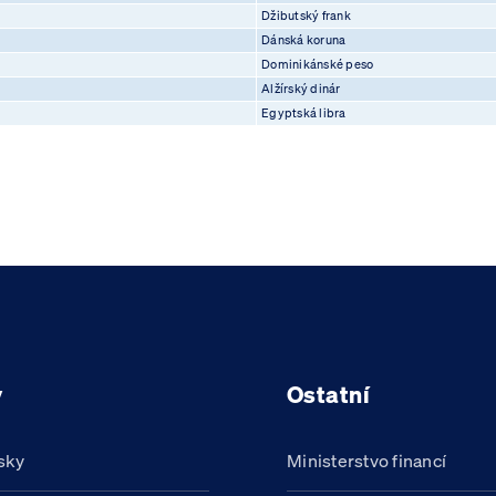
Džibutský frank
Dánská koruna
Dominikánské peso
Alžírský dinár
Egyptská libra
y
Ostatní
sky
Ministerstvo financí