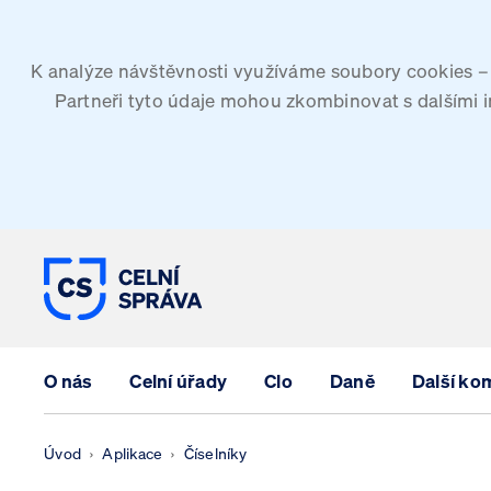
K analýze návštěvnosti využíváme soubory cookies – G
Partneři tyto údaje mohou zkombinovat s dalšími inf
CELNÍ SPRÁVA ČESKÉ REPUBLIK
O nás
Celní úřady
Clo
Daně
Další ko
Úvod
Aplikace
Číselníky