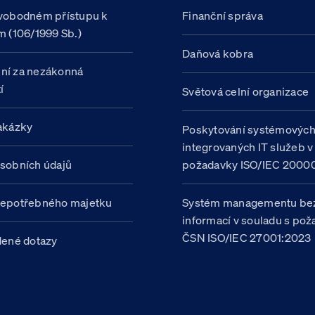
vobodném přístupu k
Finanční správa
m (106/1999 Sb.)
Daňová kobra
ní za nezákonná
í
Světová celní organizace
akázky
Poskytování systémovýc
integrovaných IT služeb v
sobních údajů
požadavky ISO/IEC 20000
nepotřebného majetku
Systém managementu be
informací v souladu s po
ČSN ISO/IEC 27001:2023
dené dotazy