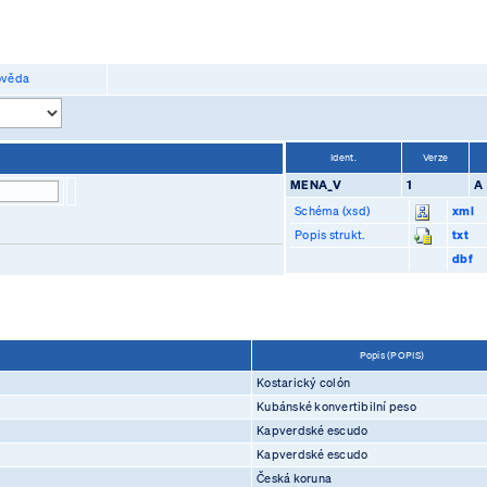
věda
Ident.
Verze
MENA_V
1
A
Schéma (xsd)
xml
Popis strukt.
txt
dbf
Popis (POPIS)
Kostarický colón
Kubánské konvertibilní peso
Kapverdské escudo
Kapverdské escudo
Česká koruna