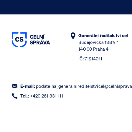
Generální ředitelství cel
Budějovická 1387/7
140 00 Praha 4
IČ: 71214011
E-mail:
podatelna_generalnireditelstvicel@celnisprava
Tel.:
+420 261 331 111