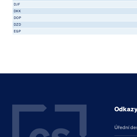
DJF
DKK
DOP
DZD
EGP
Odkaz
Úřední de