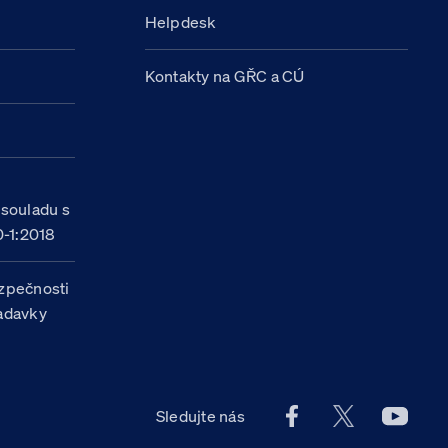
Helpdesk
Kontakty na GŘC a CÚ
h
 souladu s
-1:2018
zpečnosti
žadavky
Facebook účet Celn
X účet Celní
Youtu
Sledujte nás