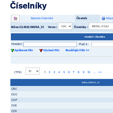
Číselníky
Seznam číselníků
Číselník
Nápo
Měna (CL352) (MENA_V)
Verze :
Číselníky :
Hledání v číselníku
Hledání :
Platí k :
Aplikovat filtr
Výchozí filtr
Rozšiřující filtr >>
[ 179 ]
1
2
3
4
5
6
7
8
9
10
...
>>
Měna (MENA_V)
CRC
CUC
CUP
CVE
CZK