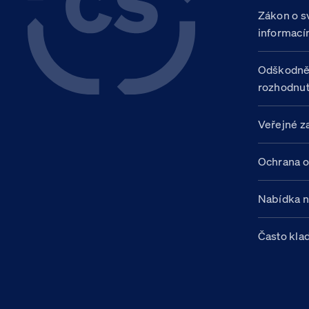
Zákon o s
informací
Odškodně
rozhodnut
Veřejné z
Ochrana o
Nabídka 
Často kla