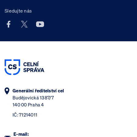
Sledujte nás
Facebook účet Celní správy ČR
X účet Celní správy ČR
Youtube účet Celní správy ČR
Generální ředitelství cel
Budějovická 1387/7
140 00 Praha 4
IČ: 71214011
E-mail: