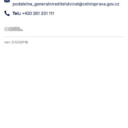
podatelna_generalnireditelstvicel@celnisprava.gov.cz
Tel.:
+420 261 331 111
ver. 3.1.0.0/118