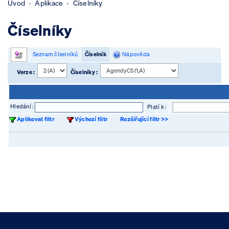
Úvod
Aplikace
Číselníky
Číselníky
Seznam číselníků
Číselník
Nápověda
Verze :
Číselníky :
Hledání :
Platí k :
Aplikovat filtr
Výchozí filtr
Rozšiřující filtr >>