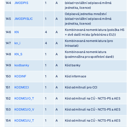
144
JMODPIS
1
A
(sklad=zvláštní odpisová měrná
jednotka, licence)
Odpisová jednotka množství
145
JMODPISLIC
1
A
(sklad=zvláštní odpisová měrná
jednotka, licence)
Kombinovaná nomenklatura (položka HS
146
KN
4
A
+ dvě další místa {přebíráno z EU})
Kombinovaná nomenklatura (pro
147
kn_i
4
A
Intrastat)
Kombinovaná nomenklatura
148
KN_S
1
A
(podmnožina pro spotřební daně)
149
kodbanky
1
A
Kód banky
150
KODINF
1
A
Kód informace
151
KODMCCI
1
A
Kód odmítnutí pro CCI
152
KODMCUO_T
1
A
Kód odmítnutí na CÚ - NCTS-P5 a AES
153
KODMCUO_V
1
A
Kód odmítnutí na CÚ - NCTS-P5 a AES
154
KODMCUU_T
1
A
Kód odmítnutí na CÚ - NCTS-P5 a AES