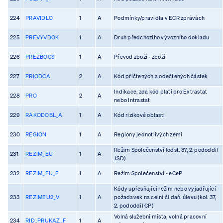
224
PRAVIDLO
1
A
Podmínky/pravidla v ECR zprávách
225
PREVYVDOK
1
A
Druh předchozího vývozního dokladu
226
PREZBOCS
1
A
Převod zboží - zboží
227
PRIODCA
2
A
Kód přičtených a odečtených částek
Indikace, zda kód platí pro Extrastat
228
PRO
2
A
nebo Intrastat
229
RAKODOBL_A
1
A
Kód rizikové oblasti
230
REGION
1
A
Regiony jednotlivých zemí
Režim Společenství (odst. 37, 2. pododdil
231
REZIM_EU
1
A
JSD)
232
REZIM_EU_E
1
A
Režim Společenství - eCeP
Kódy upřesňující režim nebo vyjadřující
233
REZIMEU2_V
1
A
požadavek na celní či daň. úlevu (kol. 37,
2. pododdíl CP)
Volná služební místa, volná pracovní
234
RID_PRUKAZ_F
1
A