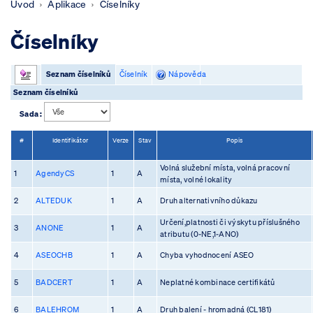
Úvod
Aplikace
Číselníky
Číselníky
Seznam číselníků
Číselník
Nápověda
Seznam číselníků
Sada :
#
Identifikátor
Verze
Stav
Popis
Volná služební místa, volná pracovní
1
AgendyCS
1
A
místa, volné lokality
2
ALTEDUK
1
A
Druh alternativního důkazu
Určení,platnosti či výskytu příslušného
3
ANONE
1
A
atributu (0-NE,1-ANO)
4
ASEOCHB
1
A
Chyba vyhodnocení ASEO
5
BADCERT
1
A
Neplatné kombinace certifikátů
6
BALEHROM
1
A
Druh balení - hromadná (CL181)