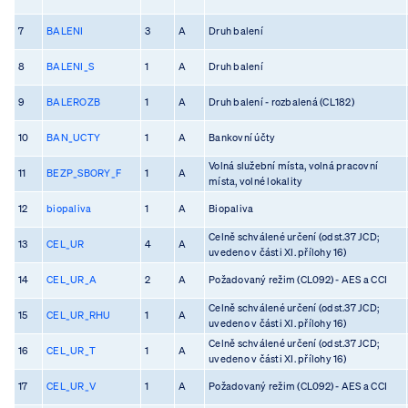
7
BALENI
3
A
Druh balení
8
BALENI_S
1
A
Druh balení
9
BALEROZB
1
A
Druh balení - rozbalená (CL182)
10
BAN_UCTY
1
A
Bankovní účty
Volná služební místa, volná pracovní
11
BEZP_SBORY_F
1
A
místa, volné lokality
12
biopaliva
1
A
Biopaliva
Celně schválené určení (odst.37 JCD;
13
CEL_UR
4
A
uvedeno v části XI. přílohy 16)
14
CEL_UR_A
2
A
Požadovaný režim (CL092) - AES a CCI
Celně schválené určení (odst.37 JCD;
15
CEL_UR_RHU
1
A
uvedeno v části XI. přílohy 16)
Celně schválené určení (odst.37 JCD;
16
CEL_UR_T
1
A
uvedeno v části XI. přílohy 16)
17
CEL_UR_V
1
A
Požadovaný režim (CL092) - AES a CCI