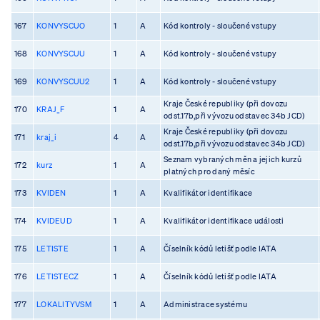
167
KONVYSCUO
1
A
Kód kontroly - sloučené vstupy
168
KONVYSCUU
1
A
Kód kontroly - sloučené vstupy
169
KONVYSCUU2
1
A
Kód kontroly - sloučené vstupy
Kraje České republiky (při dovozu
170
KRAJ_F
1
A
odst.17b,při vývozu odstavec 34b JCD)
Kraje České republiky (při dovozu
171
kraj_i
4
A
odst.17b,při vývozu odstavec 34b JCD)
Seznam vybraných měn a jejich kurzů
172
kurz
1
A
platných pro daný měsíc
173
KVIDEN
1
A
Kvalifikátor identifikace
174
KVIDEUD
1
A
Kvalifikátor identifikace události
175
LETISTE
1
A
Číselník kódů letišť podle IATA
176
LETISTECZ
1
A
Číselník kódů letišť podle IATA
177
LOKALITYVSM
1
A
Administrace systému