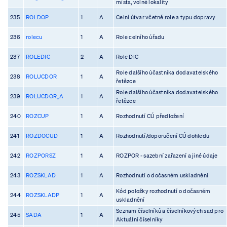
místa, volné lokality
235
ROLDOP
1
A
Celní útvar včetně role a typu dopravy
236
rolecu
1
A
Role celního úřadu
237
ROLEDIC
2
A
Role DIC
Role dalšího účastníka dodavatelského
238
ROLUCDOR
1
A
řetězce
Role dalšího účastníka dodavatelského
239
ROLUCDOR_A
1
A
řetězce
240
ROZCUP
1
A
Rozhodnutí CÚ předložení
241
ROZDOCUD
1
A
Rozhodnutí/doporučení CÚ dohledu
242
ROZPORSZ
1
A
ROZPOR - sazební zařazení a jiné údaje
243
ROZSKLAD
1
A
Rozhodnutí o dočasném uskladnění
Kód položky rozhodnutí o dočasném
244
ROZSKLADP
1
A
uskladnění
Seznam číselníků a číselníkových sad pro
245
SADA
1
A
Aktuální číselníky