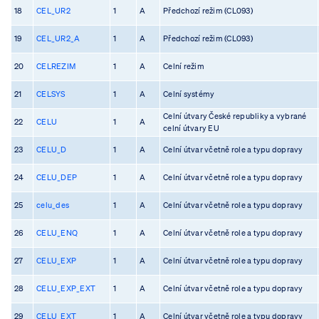
18
CEL_UR2
1
A
Předchozí režim (CL093)
19
CEL_UR2_A
1
A
Předchozí režim (CL093)
20
CELREZIM
1
A
Celní režim
21
CELSYS
1
A
Celní systémy
Celní útvary České republiky a vybrané
22
CELU
1
A
celní útvary EU
23
CELU_D
1
A
Celní útvar včetně role a typu dopravy
24
CELU_DEP
1
A
Celní útvar včetně role a typu dopravy
25
celu_des
1
A
Celní útvar včetně role a typu dopravy
26
CELU_ENQ
1
A
Celní útvar včetně role a typu dopravy
27
CELU_EXP
1
A
Celní útvar včetně role a typu dopravy
28
CELU_EXP_EXT
1
A
Celní útvar včetně role a typu dopravy
29
CELU_EXT
1
A
Celní útvar včetně role a typu dopravy