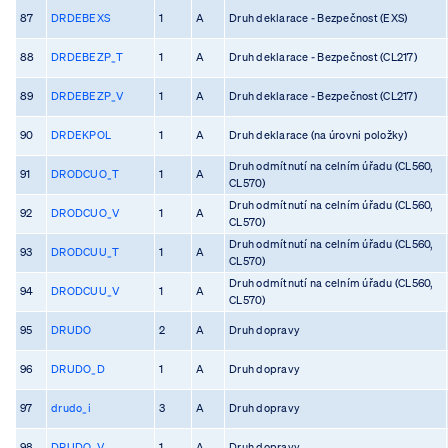
87
DRDEBEXS
1
A
Druh deklarace - Bezpečnost (EXS)
88
DRDEBEZP_T
1
A
Druh deklarace - Bezpečnost (CL217)
89
DRDEBEZP_V
1
A
Druh deklarace - Bezpečnost (CL217)
90
DRDEKPOL
1
A
Druh deklarace (na úrovni položky)
Druh odmítnutí na celním úřadu (CL560,
91
DRODCUO_T
1
A
CL570)
Druh odmítnutí na celním úřadu (CL560,
92
DRODCUO_V
1
A
CL570)
Druh odmítnutí na celním úřadu (CL560,
93
DRODCUU_T
1
A
CL570)
Druh odmítnutí na celním úřadu (CL560,
94
DRODCUU_V
1
A
CL570)
95
DRUDO
2
A
Druh dopravy
96
DRUDO_D
1
A
Druh dopravy
97
drudo_i
3
A
Druh dopravy
98
DRUDO_V
1
A
Druh dopravy