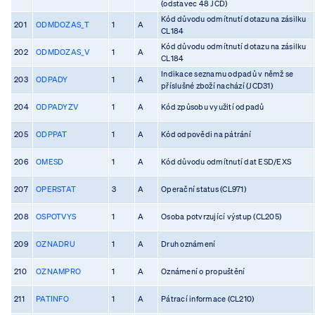
(odstavec 48 JCD)
Kód důvodu odmítnutí dotazu na zásilku
201
ODMDOZAS_T
1
A
CL184
Kód důvodu odmítnutí dotazu na zásilku
202
ODMDOZAS_V
1
A
CL184
Indikace seznamu odpadů v němž se
203
ODPADY
1
A
příslušné zboží nachází (JCD31)
204
ODPADYZV
1
A
Kód způsobu využití odpadů
205
ODPPAT
1
A
Kód odpovědi na pátrání
206
OMESD
1
A
Kód důvodu odmítnutí dat ESD/EXS
207
OPERSTAT
3
A
Operační status (CL971)
208
OSPOTVYS
1
A
Osoba potvrzující výstup (CL205)
209
OZNADRU
1
A
Druh oznámení
210
OZNAMPRO
1
A
Oznámení o propuštění
211
PATINFO
1
A
Pátrací informace (CL210)