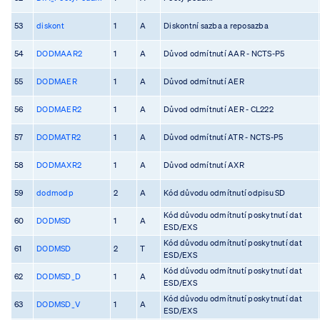
53
diskont
1
A
Diskontní sazba a reposazba
54
DODMAAR2
1
A
Důvod odmítnutí AAR - NCTS-P5
55
DODMAER
1
A
Důvod odmítnutí AER
56
DODMAER2
1
A
Důvod odmítnutí AER - CL222
57
DODMATR2
1
A
Důvod odmítnutí ATR - NCTS-P5
58
DODMAXR2
1
A
Důvod odmítnutí AXR
59
dodmodp
2
A
Kód důvodu odmítnutí odpisu SD
Kód důvodu odmítnutí poskytnutí dat
60
DODMSD
1
A
ESD/EXS
Kód důvodu odmítnutí poskytnutí dat
61
DODMSD
2
T
ESD/EXS
Kód důvodu odmítnutí poskytnutí dat
62
DODMSD_D
1
A
ESD/EXS
Kód důvodu odmítnutí poskytnutí dat
63
DODMSD_V
1
A
ESD/EXS