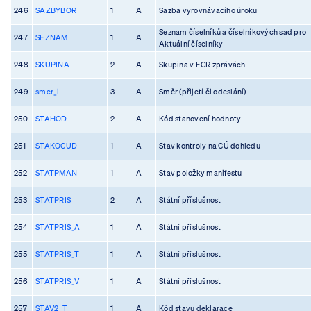
246
SAZBYBOR
1
A
Sazba vyrovnávacího úroku
Seznam číselníků a číselníkových sad pro
247
SEZNAM
1
A
Aktuální číselníky
248
SKUPINA
2
A
Skupina v ECR zprávách
249
smer_i
3
A
Směr (přijetí či odeslání)
250
STAHOD
2
A
Kód stanovení hodnoty
251
STAKOCUD
1
A
Stav kontroly na CÚ dohledu
252
STATPMAN
1
A
Stav položky manifestu
253
STATPRIS
2
A
Státní příslušnost
254
STATPRIS_A
1
A
Státní příslušnost
255
STATPRIS_T
1
A
Státní příslušnost
256
STATPRIS_V
1
A
Státní příslušnost
257
STAV2_T
1
A
Kód stavu deklarace