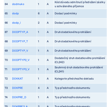
Kód důvodu odmítnutí předložení zásilky
64
dodmuko
1
A
u schváleného příjemce
65
dodp
6
A
Dodací podmínky
66
dodp_i
2
A
Dodací podmínky
67
DODPTYP_A
1
A
Druh dodatkového prohlášení
68
DODPTYP_T
1
A
Druh dodatkového prohlášení
69
DODPTYP_V
1
A
Druh dodatkového prohlášení
Dodatečný druh dodatkového prohlášení
70
DODPTYP2_V
1
A
(CL242)
Souhrnný druh dodatkového prohlášení
71
DODPTYP3_V
1
A
(CL241)
72
DOKKAT
1
A
Kategorie předchozího dokladu
73
DOKPRE
4
A
Typ předchozího dokumentu
74
DOKPRE_D
1
A
Typ předchozího dokumentu
75
DOKPRE3_A
2
A
Typ předchozího dokumentu