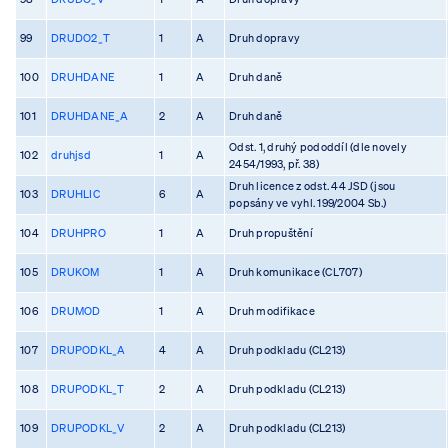
99
DRUDO2_T
1
A
Druh dopravy
100
DRUHDANE
1
A
Druh daně
101
DRUHDANE_A
2
A
Druh daně
Odst. 1, druhý pododdíl (dle novely
102
druhjsd
1
A
2454/1993, př. 38)
Druh licence z odst. 44 JSD (jsou
103
DRUHLIC
6
A
popsány ve vyhl. 199/2004 Sb.)
104
DRUHPRO
1
A
Druh propuštění
105
DRUKOM
1
A
Druh komunikace (CL707)
106
DRUMOD
1
A
Druh modifikace
107
DRUPODKL_A
4
A
Druh podkladu (CL213)
108
DRUPODKL_T
2
A
Druh podkladu (CL213)
109
DRUPODKL_V
2
A
Druh podkladu (CL213)