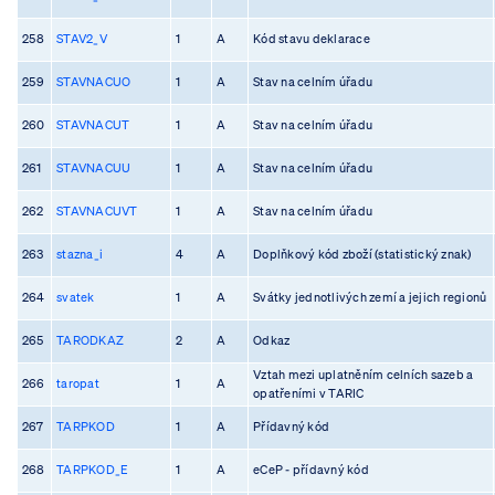
258
STAV2_V
1
A
Kód stavu deklarace
259
STAVNACUO
1
A
Stav na celním úřadu
260
STAVNACUT
1
A
Stav na celním úřadu
261
STAVNACUU
1
A
Stav na celním úřadu
262
STAVNACUVT
1
A
Stav na celním úřadu
263
stazna_i
4
A
Doplňkový kód zboží (statistický znak)
264
svatek
1
A
Svátky jednotlivých zemí a jejich regionů
265
TARODKAZ
2
A
Odkaz
Vztah mezi uplatněním celních sazeb a
266
taropat
1
A
opatřeními v TARIC
267
TARPKOD
1
A
Přídavný kód
268
TARPKOD_E
1
A
eCeP - přídavný kód