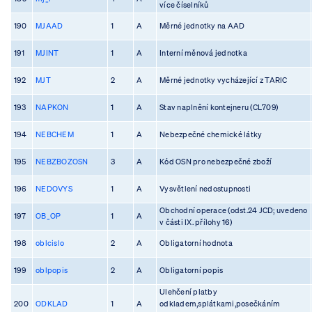
více číselníků
190
MJAAD
1
A
Měrné jednotky na AAD
191
MJINT
1
A
Interní měnová jednotka
192
MJT
2
A
Měrné jednotky vycházející z TARIC
193
NAPKON
1
A
Stav naplnění kontejneru (CL709)
194
NEBCHEM
1
A
Nebezpečné chemické látky
195
NEBZBOZOSN
3
A
Kód OSN pro nebezpečné zboží
196
NEDOVYS
1
A
Vysvětlení nedostupnosti
Obchodní operace (odst.24 JCD; uvedeno
197
OB_OP
1
A
v části IX. přílohy 16)
198
oblcislo
2
A
Obligatorní hodnota
199
oblpopis
2
A
Obligatorní popis
Ulehčení platby
200
ODKLAD
1
A
odkladem,splátkami,posečkáním