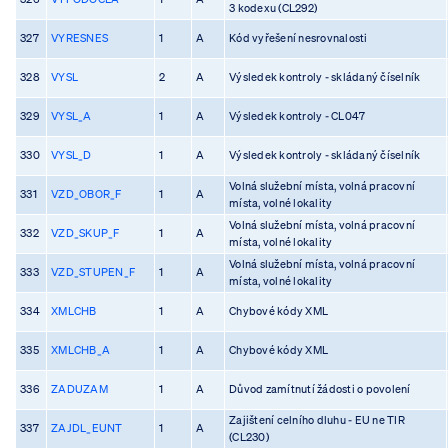
3 kodexu (CL292)
327
VYRESNES
1
A
Kód vyřešení nesrovnalosti
328
VYSL
2
A
Výsledek kontroly - skládaný číselník
329
VYSL_A
1
A
Výsledek kontroly - CL047
330
VYSL_D
1
A
Výsledek kontroly - skládaný číselník
Volná služební místa, volná pracovní
331
VZD_OBOR_F
1
A
místa, volné lokality
Volná služební místa, volná pracovní
332
VZD_SKUP_F
1
A
místa, volné lokality
Volná služební místa, volná pracovní
333
VZD_STUPEN_F
1
A
místa, volné lokality
334
XMLCHB
1
A
Chybové kódy XML
335
XMLCHB_A
1
A
Chybové kódy XML
336
ZADUZAM
1
A
Důvod zamítnutí žádosti o povolení
Zajištení celního dluhu - EU ne TIR
337
ZAJDL_EUNT
1
A
(CL230)