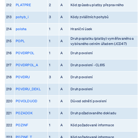
212
PLATPRE
2
A
Kód způsobu platby přepravného
213
pohyb_i
3
A
Kódy zvláštních pohybů
214
poloha
1
A
Hraniční úsek
Druh poplatku (platby) vyměřovaného a
215
POPL
1
A
vybíraného celním úřadem (JCD47)
216
POVDRPOL
1
A
Druh povolení
217
POVDRPOL_A
1
A
Druh povolení - CL615
218
POVDRU
3
A
Druh povolení
219
POVDRU_DEKL
1
A
Druh povolení
220
POVOLDUOD
1
A
Důvod odnětí povolení
221
POZADOK
1
A
Druh požadovaného dokladu
222
POZINF
1
A
Kód požadované informace
223
POZINF_T
1
A
Kód požadované informace