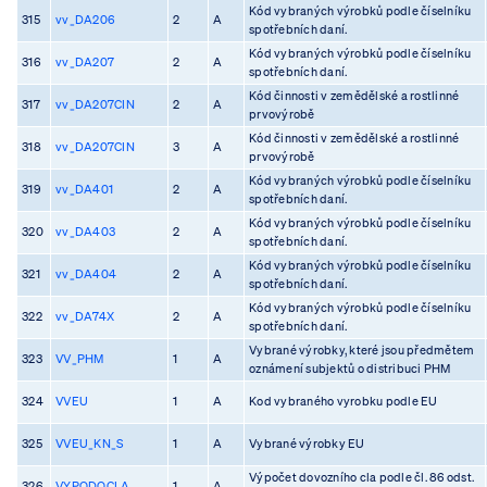
Kód vybraných výrobků podle číselníku
315
vv_DA206
2
A
spotřebních daní.
Kód vybraných výrobků podle číselníku
316
vv_DA207
2
A
spotřebních daní.
Kód činnosti v zemědělské a rostlinné
317
vv_DA207CIN
2
A
prvovýrobě
Kód činnosti v zemědělské a rostlinné
318
vv_DA207CIN
3
A
prvovýrobě
Kód vybraných výrobků podle číselníku
319
vv_DA401
2
A
spotřebních daní.
Kód vybraných výrobků podle číselníku
320
vv_DA403
2
A
spotřebních daní.
Kód vybraných výrobků podle číselníku
321
vv_DA404
2
A
spotřebních daní.
Kód vybraných výrobků podle číselníku
322
vv_DA74X
2
A
spotřebních daní.
Vybrané výrobky, které jsou předmětem
323
VV_PHM
1
A
oznámení subjektů o distribuci PHM
324
VVEU
1
A
Kod vybraného vyrobku podle EU
325
VVEU_KN_S
1
A
Vybrané výrobky EU
Výpočet dovozního cla podle čl. 86 odst.
326
VYPODOCLA
1
A