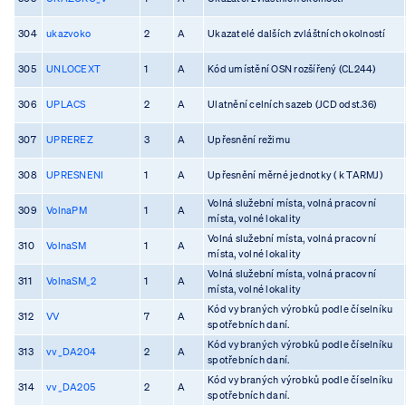
304
ukazvoko
2
A
Ukazatelé dalších zvláštních okolností
305
UNLOCEXT
1
A
Kód umístění OSN rozšířený (CL244)
306
UPLACS
2
A
Ulatnění celních sazeb (JCD odst.36)
307
UPREREZ
3
A
Upřesnění režimu
308
UPRESNENI
1
A
Upřesnění měrné jednotky ( k TARMJ)
Volná služební místa, volná pracovní
309
VolnaPM
1
A
místa, volné lokality
Volná služební místa, volná pracovní
310
VolnaSM
1
A
místa, volné lokality
Volná služební místa, volná pracovní
311
VolnaSM_2
1
A
místa, volné lokality
Kód vybraných výrobků podle číselníku
312
VV
7
A
spotřebních daní.
Kód vybraných výrobků podle číselníku
313
vv_DA204
2
A
spotřebních daní.
Kód vybraných výrobků podle číselníku
314
vv_DA205
2
A
spotřebních daní.