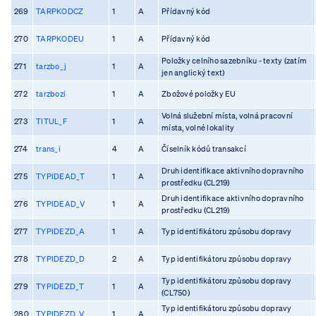
269
TARPKODCZ
1
A
Přídavný kód
270
TARPKODEU
1
A
Přídavný kód
Položky celního sazebníku - texty (zatím
271
tarzbo_j
1
A
jen anglický text)
272
tarzbozi
1
A
Zbožové položky EU
Volná služební místa, volná pracovní
273
TITUL_F
1
A
místa, volné lokality
274
trans_i
4
A
Číselník kódů transakcí
Druh identifikace aktivního dopravního
275
TYPIDEAD_T
1
A
prostředku (CL219)
Druh identifikace aktivního dopravního
276
TYPIDEAD_V
1
A
prostředku (CL219)
277
TYPIDEZD_A
1
A
Typ identifikátoru způsobu dopravy
278
TYPIDEZD_D
2
A
Typ identifikátoru způsobu dopravy
Typ identifikátoru způsobu dopravy
279
TYPIDEZD_T
1
A
(CL750)
Typ identifikátoru způsobu dopravy
280
TYPIDEZD_V
1
A