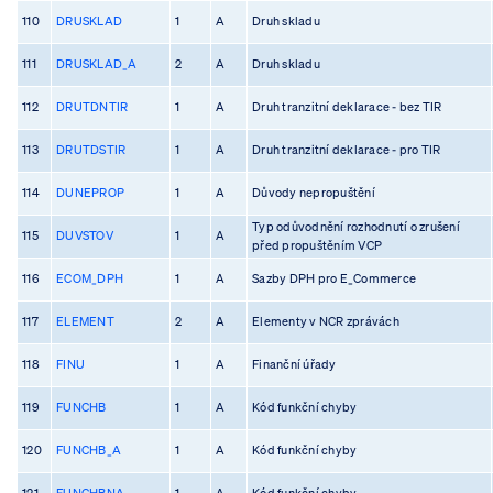
110
DRUSKLAD
1
A
Druh skladu
111
DRUSKLAD_A
2
A
Druh skladu
112
DRUTDNTIR
1
A
Druh tranzitní deklarace - bez TIR
113
DRUTDSTIR
1
A
Druh tranzitní deklarace - pro TIR
114
DUNEPROP
1
A
Důvody nepropuštění
Typ odůvodnění rozhodnutí o zrušení
115
DUVSTOV
1
A
před propuštěním VCP
116
ECOM_DPH
1
A
Sazby DPH pro E_Commerce
117
ELEMENT
2
A
Elementy v NCR zprávách
118
FINU
1
A
Finanční úřady
119
FUNCHB
1
A
Kód funkční chyby
120
FUNCHB_A
1
A
Kód funkční chyby
121
FUNCHBNA
1
A
Kód funkční chyby