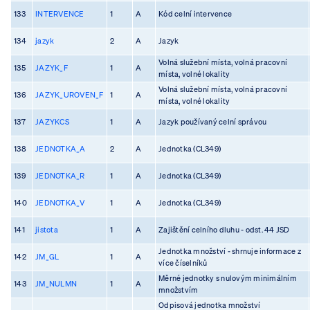
133
INTERVENCE
1
A
Kód celní intervence
134
jazyk
2
A
Jazyk
Volná služební místa, volná pracovní
135
JAZYK_F
1
A
místa, volné lokality
Volná služební místa, volná pracovní
136
JAZYK_UROVEN_F
1
A
místa, volné lokality
137
JAZYKCS
1
A
Jazyk používaný celní správou
138
JEDNOTKA_A
2
A
Jednotka (CL349)
139
JEDNOTKA_R
1
A
Jednotka (CL349)
140
JEDNOTKA_V
1
A
Jednotka (CL349)
141
jistota
1
A
Zajištění celního dluhu - odst. 44 JSD
Jednotka množství - shrnuje informace z
142
JM_GL
1
A
více číselníků
Měrné jednotky s nulovým minimálním
143
JM_NULMN
1
A
množstvím
Odpisová jednotka množství