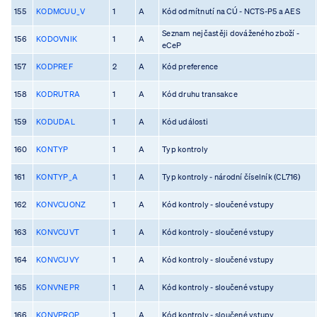
155
KODMCUU_V
1
A
Kód odmítnutí na CÚ - NCTS-P5 a AES
Seznam nejčastěji dováženého zboží -
156
KODOVNIK
1
A
eCeP
157
KODPREF
2
A
Kód preference
158
KODRUTRA
1
A
Kód druhu transakce
159
KODUDAL
1
A
Kód události
160
KONTYP
1
A
Typ kontroly
161
KONTYP_A
1
A
Typ kontroly - národní číselník (CL716)
162
KONVCUONZ
1
A
Kód kontroly - sloučené vstupy
163
KONVCUVT
1
A
Kód kontroly - sloučené vstupy
164
KONVCUVY
1
A
Kód kontroly - sloučené vstupy
165
KONVNEPR
1
A
Kód kontroly - sloučené vstupy
166
KONVPROP
1
A
Kód kontroly - sloučené vstupy