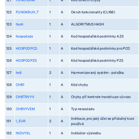
122
FUNOKRUH_T
1
A
Okruh funkcionality (CL168)
123
hash
1
A
ALGORITMUS HASH
124
hospodazs
1
A
Kod hospodařské podmínky AZS
125
HOSPODPCD
1
A
Kod hospodářské podmínky pro PCD
126
HOSPODPZS
1
A
Kód hospodářské podmínky PZS
127
hs6
2
A
Harmonizovaný systém - položka
128
CHB1
1
A
Kód chyby
129
CHBTRVYV
1
A
Chyby při kontrole tranzitu po vývozu
130
CHBVYVEM
1
A
Typ nesouladu
Indikace, pro jaký účel se příslušný kurz
131
I_EUR
2
A
používá
132
INDVYSL
1
A
Indikátor výsledku