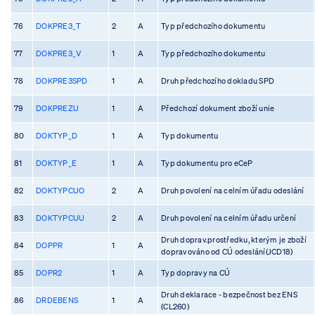
76
DOKPRE3_T
2
A
Typ předchozího dokumentu
77
DOKPRE3_V
1
A
Typ předchozího dokumentu
78
DOKPRE3SPD
1
A
Druh předchozího dokladu SPD
79
DOKPREZU
1
A
Předchozí dokument zboží unie
80
DOKTYP_D
1
A
Typ dokumentu
81
DOKTYP_E
1
A
Typ dokumentu pro eCeP
82
DOKTYPCUO
2
A
Druh povolení na celním úřadu odeslání
83
DOKTYPCUU
2
A
Druh povolení na celním úřadu určení
Druh doprav.prostředku, kterým je zboží
84
DOPPR
1
A
dopravováno od CÚ odeslání(JCD18)
85
DOPR2
1
A
Typ dopravy na CÚ
Druh deklarace - bezpečnost bez ENS
86
DRDEBENS
1
A
(CL260)