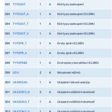
292
TYPZAST
1
A
Kód typu zastoupení
293
TYPZAST_A
1
A
Kód typu zastoupení (CL094)
294
TYPZAST_T
1
A
Kód typu zastoupení (CL094)
295
TYPZAST_V
1
A
Kód typu zastoupení (CL094)
296
TYPZPR_T
1
A
Druhy zpráv (CL060)
297
TYPZPR_V
1
A
Druhy zpráv (CL060)
298
TYPZPRBZ
1
A
Druh zprávy bez záhlaví (CL385)
299
UDV
2
A
Návaznost režimů
300
UKARIZAN
1
A
Ukazatel rizikové analýzy
301
UKAZOKO_D
2
A
Ukazatel zvláštních okolností
302
UKAZOKO_T
1
A
Ukazatel zvláštních okolností
303
UKAZOKO_V
1
A
Ukazatel zvláštních okolností