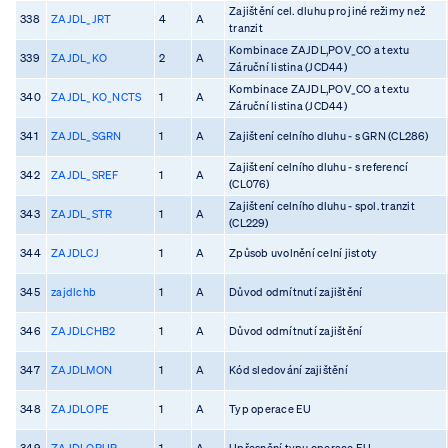
Zajištění cel. dluhu pro jiné režimy než
338
ZAJDL_JRT
4
A
tranzit
Kombinace ZAJDL,POV_CO a textu
339
ZAJDL_KO
2
A
Záruční listina (JCD44)
Kombinace ZAJDL,POV_CO a textu
340
ZAJDL_KO_NCTS
1
A
Záruční listina (JCD44)
341
ZAJDL_SGRN
1
A
Zajištení celního dluhu - s GRN (CL286)
Zajištení celního dluhu - s referencí
342
ZAJDL_SREF
1
A
(CL076)
Zajištení celního dluhu - spol. tranzit
343
ZAJDL_STR
1
A
(CL229)
344
ZAJDLCJ
1
A
Způsob uvolnění celní jistoty
345
zajdlchb
1
A
Důvod odmítnutí zajištění
346
ZAJDLCHB2
1
A
Důvod odmítnutí zajištění
347
ZAJDLMON
1
A
Kód sledování zajištění
348
ZAJDLOPE
1
A
Typ operace EU
349
ZAJDLOPUP
1
A
Upřesnění typu operace EU