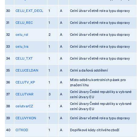
30
CELU_EXT_DECL
1
A
Celní útvar včetně role a typu dopravy
31
CELU_REC
1
A
Celní útvar včetně role a typu dopravy
32
celu_rol
2
A
Celní útvar včetně role a typu dopravy
33
celu_tra
1
A
Celní útvar včetně role a typu dopravy
34
CELU_TXT
1
A
Celní útvar včetně role a typu dopravy
35
CELUCELDAN
1
A
Celní a daňová oddělení
Místo odběru kontrolních pásek pro
36
CELUTV_KP
1
A
značení lihu
Celní útvary České republiky a vybrané
37
CELUTVAR
3
A
celní útvary EU
Celní útvary České republiky a vybrané
38
celutvarCZ
1
A
celní útvary EU
39
CELUVYKON
1
A
Celní útvar včetně role a typu dopravy
40
CITKOD
1
A
Doplňkové kódy citlivého zboží