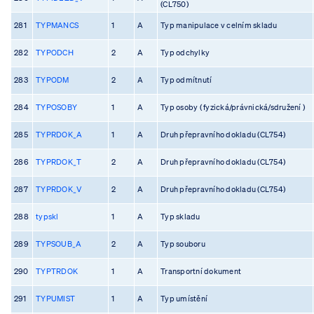
(CL750)
281
TYPMANCS
1
A
Typ manipulace v celním skladu
282
TYPODCH
2
A
Typ odchylky
283
TYPODM
2
A
Typ odmítnutí
284
TYPOSOBY
1
A
Typ osoby ( fyzická/právnická/sdružení )
285
TYPRDOK_A
1
A
Druh přepravního dokladu (CL754)
286
TYPRDOK_T
2
A
Druh přepravního dokladu (CL754)
287
TYPRDOK_V
2
A
Druh přepravního dokladu (CL754)
288
typskl
1
A
Typ skladu
289
TYPSOUB_A
2
A
Typ souboru
290
TYPTRDOK
1
A
Transportní dokument
291
TYPUMIST
1
A
Typ umístění