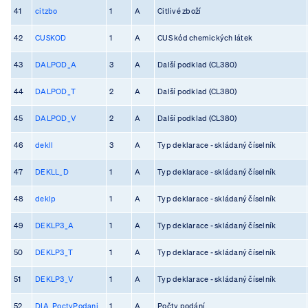
41
citzbo
1
A
Citlivé zboží
42
CUSKOD
1
A
CUS kód chemických látek
43
DALPOD_A
3
A
Další podklad (CL380)
44
DALPOD_T
2
A
Další podklad (CL380)
45
DALPOD_V
2
A
Další podklad (CL380)
46
dekll
3
A
Typ deklarace - skládaný číselník
47
DEKLL_D
1
A
Typ deklarace - skládaný číselník
48
deklp
1
A
Typ deklarace - skládaný číselník
49
DEKLP3_A
1
A
Typ deklarace - skládaný číselník
50
DEKLP3_T
1
A
Typ deklarace - skládaný číselník
51
DEKLP3_V
1
A
Typ deklarace - skládaný číselník
52
DIA_PoctyPodani
1
A
Počty podání