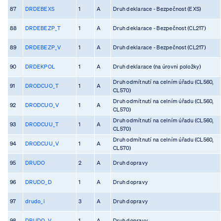
87
DRDEBEXS
1
A
Druh deklarace - Bezpečnost (EXS)
88
DRDEBEZP_T
1
A
Druh deklarace - Bezpečnost (CL217)
89
DRDEBEZP_V
1
A
Druh deklarace - Bezpečnost (CL217)
90
DRDEKPOL
1
A
Druh deklarace (na úrovni položky)
Druh odmítnutí na celním úřadu (CL560,
91
DRODCUO_T
1
A
CL570)
Druh odmítnutí na celním úřadu (CL560,
92
DRODCUO_V
1
A
CL570)
Druh odmítnutí na celním úřadu (CL560,
93
DRODCUU_T
1
A
CL570)
Druh odmítnutí na celním úřadu (CL560,
94
DRODCUU_V
1
A
CL570)
95
DRUDO
2
A
Druh dopravy
96
DRUDO_D
1
A
Druh dopravy
97
drudo_i
3
A
Druh dopravy
98
DRUDO_V
1
A
Druh dopravy