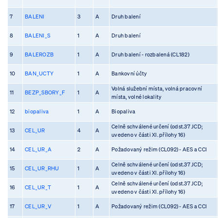
7
BALENI
3
A
Druh balení
8
BALENI_S
1
A
Druh balení
9
BALEROZB
1
A
Druh balení - rozbalená (CL182)
10
BAN_UCTY
1
A
Bankovní účty
Volná služební místa, volná pracovní
11
BEZP_SBORY_F
1
A
místa, volné lokality
12
biopaliva
1
A
Biopaliva
Celně schválené určení (odst.37 JCD;
13
CEL_UR
4
A
uvedeno v části XI. přílohy 16)
14
CEL_UR_A
2
A
Požadovaný režim (CL092) - AES a CCI
Celně schválené určení (odst.37 JCD;
15
CEL_UR_RHU
1
A
uvedeno v části XI. přílohy 16)
Celně schválené určení (odst.37 JCD;
16
CEL_UR_T
1
A
uvedeno v části XI. přílohy 16)
17
CEL_UR_V
1
A
Požadovaný režim (CL092) - AES a CCI