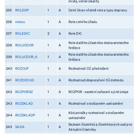
místa, volné lokality
235
ROLDOP
1
A
Celní útvar včetně role a typu dopravy
236
rolecu
1
A
Role celního úřadu
237
ROLEDIC
2
A
Role DIC
Role dalšího účastníka dodavatelského
238
ROLUCDOR
1
A
řetězce
Role dalšího účastníka dodavatelského
239
ROLUCDOR_A
1
A
řetězce
240
ROZCUP
1
A
Rozhodnutí CÚ předložení
241
ROZDOCUD
1
A
Rozhodnutí/doporučení CÚ dohledu
242
ROZPORSZ
1
A
ROZPOR - sazební zařazení a jiné údaje
243
ROZSKLAD
1
A
Rozhodnutí o dočasném uskladnění
Kód položky rozhodnutí o dočasném
244
ROZSKLADP
1
A
uskladnění
Seznam číselníků a číselníkových sad pro
245
SADA
1
A
Aktuální číselníky