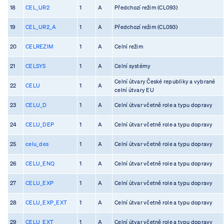
18
CEL_UR2
1
A
Předchozí režim (CL093)
19
CEL_UR2_A
1
A
Předchozí režim (CL093)
20
CELREZIM
1
A
Celní režim
21
CELSYS
1
A
Celní systémy
Celní útvary České republiky a vybrané
22
CELU
1
A
celní útvary EU
23
CELU_D
1
A
Celní útvar včetně role a typu dopravy
24
CELU_DEP
1
A
Celní útvar včetně role a typu dopravy
25
celu_des
1
A
Celní útvar včetně role a typu dopravy
26
CELU_ENQ
1
A
Celní útvar včetně role a typu dopravy
27
CELU_EXP
1
A
Celní útvar včetně role a typu dopravy
28
CELU_EXP_EXT
1
A
Celní útvar včetně role a typu dopravy
29
CELU_EXT
1
A
Celní útvar včetně role a typu dopravy