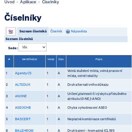
Úvod
Aplikace
Číselníky
Číselníky
Seznam číselníků
Číselník
Nápověda
Seznam číselníků
Sada :
#
Identifikátor
Verze
Stav
Popis
Volná služební místa, volná pracovní
1
AgendyCS
1
A
místa, volné lokality
2
ALTEDUK
1
A
Druh alternativního důkazu
Určení,platnosti či výskytu příslušného
3
ANONE
1
A
atributu (0-NE,1-ANO)
4
ASEOCHB
1
A
Chyba vyhodnocení ASEO
5
BADCERT
1
A
Neplatné kombinace certifikátů
6
BALEHROM
1
A
Druh balení - hromadná (CL181)