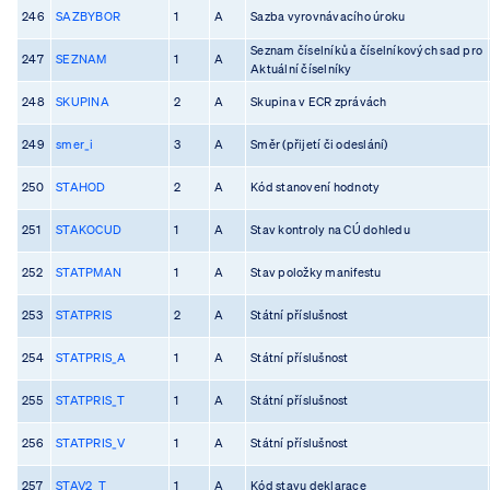
246
SAZBYBOR
1
A
Sazba vyrovnávacího úroku
Seznam číselníků a číselníkových sad pro
247
SEZNAM
1
A
Aktuální číselníky
248
SKUPINA
2
A
Skupina v ECR zprávách
249
smer_i
3
A
Směr (přijetí či odeslání)
250
STAHOD
2
A
Kód stanovení hodnoty
251
STAKOCUD
1
A
Stav kontroly na CÚ dohledu
252
STATPMAN
1
A
Stav položky manifestu
253
STATPRIS
2
A
Státní příslušnost
254
STATPRIS_A
1
A
Státní příslušnost
255
STATPRIS_T
1
A
Státní příslušnost
256
STATPRIS_V
1
A
Státní příslušnost
257
STAV2_T
1
A
Kód stavu deklarace