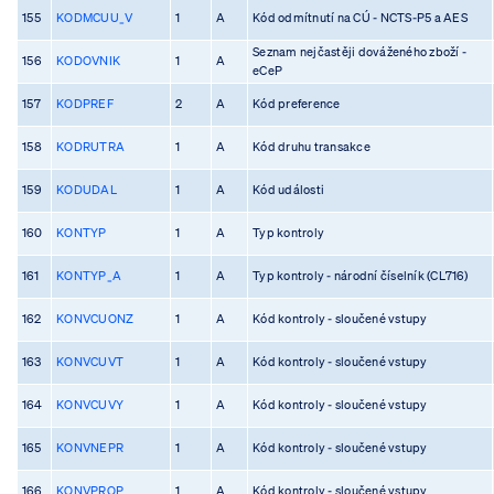
155
KODMCUU_V
1
A
Kód odmítnutí na CÚ - NCTS-P5 a AES
Seznam nejčastěji dováženého zboží -
156
KODOVNIK
1
A
eCeP
157
KODPREF
2
A
Kód preference
158
KODRUTRA
1
A
Kód druhu transakce
159
KODUDAL
1
A
Kód události
160
KONTYP
1
A
Typ kontroly
161
KONTYP_A
1
A
Typ kontroly - národní číselník (CL716)
162
KONVCUONZ
1
A
Kód kontroly - sloučené vstupy
163
KONVCUVT
1
A
Kód kontroly - sloučené vstupy
164
KONVCUVY
1
A
Kód kontroly - sloučené vstupy
165
KONVNEPR
1
A
Kód kontroly - sloučené vstupy
166
KONVPROP
1
A
Kód kontroly - sloučené vstupy