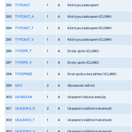
292
TYPZAST
1
A
Kód typu zastoupení
293
TYPZAST_A
1
A
Kód typu zastoupení (CL094)
294
TYPZAST_T
1
A
Kód typu zastoupení (CL094)
295
TYPZAST_V
1
A
Kód typu zastoupení (CL094)
296
TYPZPR_T
1
A
Druhy zpráv (CL060)
297
TYPZPR_V
1
A
Druhy zpráv (CL060)
298
TYPZPRBZ
1
A
Druh zprávy bez záhlaví (CL385)
299
UDV
2
A
Návaznost režimů
300
UKARIZAN
1
A
Ukazatel rizikové analýzy
301
UKAZOKO_D
2
A
Ukazatel zvláštních okolností
302
UKAZOKO_T
1
A
Ukazatel zvláštních okolností
303
UKAZOKO_V
1
A
Ukazatel zvláštních okolností