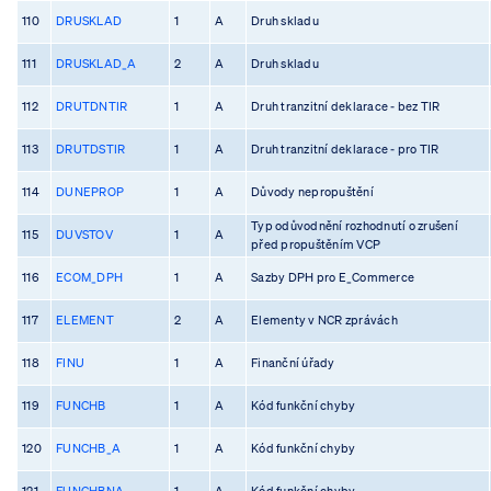
110
DRUSKLAD
1
A
Druh skladu
111
DRUSKLAD_A
2
A
Druh skladu
112
DRUTDNTIR
1
A
Druh tranzitní deklarace - bez TIR
113
DRUTDSTIR
1
A
Druh tranzitní deklarace - pro TIR
114
DUNEPROP
1
A
Důvody nepropuštění
Typ odůvodnění rozhodnutí o zrušení
115
DUVSTOV
1
A
před propuštěním VCP
116
ECOM_DPH
1
A
Sazby DPH pro E_Commerce
117
ELEMENT
2
A
Elementy v NCR zprávách
118
FINU
1
A
Finanční úřady
119
FUNCHB
1
A
Kód funkční chyby
120
FUNCHB_A
1
A
Kód funkční chyby
121
FUNCHBNA
1
A
Kód funkční chyby