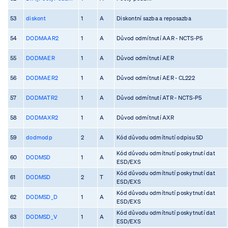
53
diskont
1
A
Diskontní sazba a reposazba
54
DODMAAR2
1
A
Důvod odmítnutí AAR - NCTS-P5
55
DODMAER
1
A
Důvod odmítnutí AER
56
DODMAER2
1
A
Důvod odmítnutí AER - CL222
57
DODMATR2
1
A
Důvod odmítnutí ATR - NCTS-P5
58
DODMAXR2
1
A
Důvod odmítnutí AXR
59
dodmodp
2
A
Kód důvodu odmítnutí odpisu SD
Kód důvodu odmítnutí poskytnutí dat
60
DODMSD
1
A
ESD/EXS
Kód důvodu odmítnutí poskytnutí dat
61
DODMSD
2
T
ESD/EXS
Kód důvodu odmítnutí poskytnutí dat
62
DODMSD_D
1
A
ESD/EXS
Kód důvodu odmítnutí poskytnutí dat
63
DODMSD_V
1
A
ESD/EXS