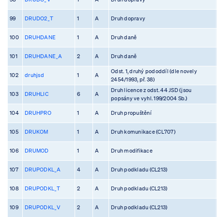
99
DRUDO2_T
1
A
Druh dopravy
100
DRUHDANE
1
A
Druh daně
101
DRUHDANE_A
2
A
Druh daně
Odst. 1, druhý pododdíl (dle novely
102
druhjsd
1
A
2454/1993, př. 38)
Druh licence z odst. 44 JSD (jsou
103
DRUHLIC
6
A
popsány ve vyhl. 199/2004 Sb.)
104
DRUHPRO
1
A
Druh propuštění
105
DRUKOM
1
A
Druh komunikace (CL707)
106
DRUMOD
1
A
Druh modifikace
107
DRUPODKL_A
4
A
Druh podkladu (CL213)
108
DRUPODKL_T
2
A
Druh podkladu (CL213)
109
DRUPODKL_V
2
A
Druh podkladu (CL213)