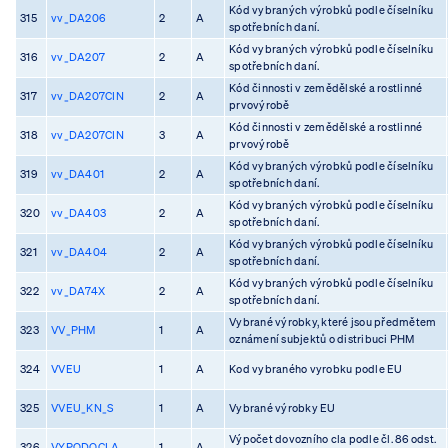
Kód vybraných výrobků podle číselníku
315
vv_DA206
2
A
spotřebních daní.
Kód vybraných výrobků podle číselníku
316
vv_DA207
2
A
spotřebních daní.
Kód činnosti v zemědělské a rostlinné
317
vv_DA207CIN
2
A
prvovýrobě
Kód činnosti v zemědělské a rostlinné
318
vv_DA207CIN
3
A
prvovýrobě
Kód vybraných výrobků podle číselníku
319
vv_DA401
2
A
spotřebních daní.
Kód vybraných výrobků podle číselníku
320
vv_DA403
2
A
spotřebních daní.
Kód vybraných výrobků podle číselníku
321
vv_DA404
2
A
spotřebních daní.
Kód vybraných výrobků podle číselníku
322
vv_DA74X
2
A
spotřebních daní.
Vybrané výrobky, které jsou předmětem
323
VV_PHM
1
A
oznámení subjektů o distribuci PHM
324
VVEU
1
A
Kod vybraného vyrobku podle EU
325
VVEU_KN_S
1
A
Vybrané výrobky EU
Výpočet dovozního cla podle čl. 86 odst.
326
VYPODOCLA
1
A