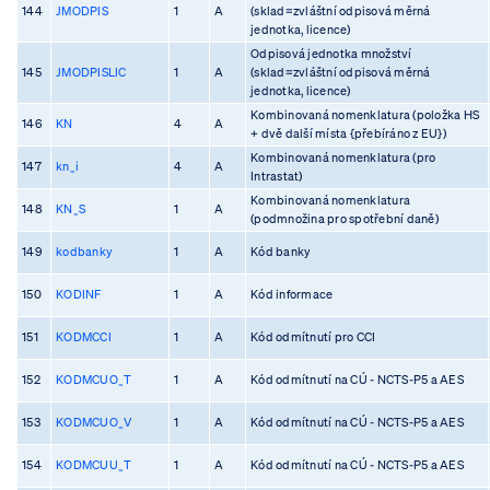
144
JMODPIS
1
A
(sklad=zvláštní odpisová měrná
jednotka, licence)
Odpisová jednotka množství
145
JMODPISLIC
1
A
(sklad=zvláštní odpisová měrná
jednotka, licence)
Kombinovaná nomenklatura (položka HS
146
KN
4
A
+ dvě další místa {přebíráno z EU})
Kombinovaná nomenklatura (pro
147
kn_i
4
A
Intrastat)
Kombinovaná nomenklatura
148
KN_S
1
A
(podmnožina pro spotřební daně)
149
kodbanky
1
A
Kód banky
150
KODINF
1
A
Kód informace
151
KODMCCI
1
A
Kód odmítnutí pro CCI
152
KODMCUO_T
1
A
Kód odmítnutí na CÚ - NCTS-P5 a AES
153
KODMCUO_V
1
A
Kód odmítnutí na CÚ - NCTS-P5 a AES
154
KODMCUU_T
1
A
Kód odmítnutí na CÚ - NCTS-P5 a AES