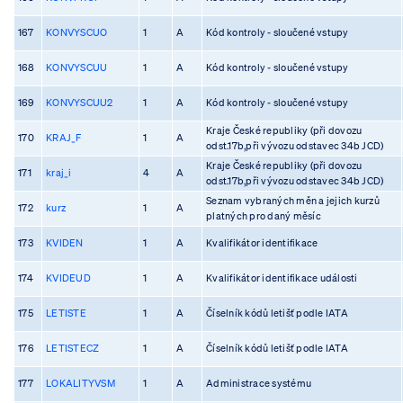
167
KONVYSCUO
1
A
Kód kontroly - sloučené vstupy
168
KONVYSCUU
1
A
Kód kontroly - sloučené vstupy
169
KONVYSCUU2
1
A
Kód kontroly - sloučené vstupy
Kraje České republiky (při dovozu
170
KRAJ_F
1
A
odst.17b,při vývozu odstavec 34b JCD)
Kraje České republiky (při dovozu
171
kraj_i
4
A
odst.17b,při vývozu odstavec 34b JCD)
Seznam vybraných měn a jejich kurzů
172
kurz
1
A
platných pro daný měsíc
173
KVIDEN
1
A
Kvalifikátor identifikace
174
KVIDEUD
1
A
Kvalifikátor identifikace události
175
LETISTE
1
A
Číselník kódů letišť podle IATA
176
LETISTECZ
1
A
Číselník kódů letišť podle IATA
177
LOKALITYVSM
1
A
Administrace systému