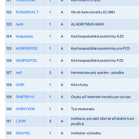
122
FUNOKRUH_T
1
A
Okruh funkcionality (CL168)
123
hash
1
A
ALGORITMUS HASH
124
hospodazs
1
A
Kod hospodařské podmínky AZS
125
HOSPODPCD
1
A
Kod hospodářské podmínky pro PCD
126
HOSPODPZS
1
A
Kód hospodářské podmínky PZS
127
hs6
2
A
Harmonizovaný systém - položka
128
CHB1
1
A
Kód chyby
129
CHBTRVYV
1
A
Chyby při kontrole tranzitu po vývozu
130
CHBVYVEM
1
A
Typ nesouladu
Indikace, pro jaký účel se příslušný kurz
131
I_EUR
2
A
používá
132
INDVYSL
1
A
Indikátor výsledku