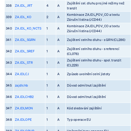
Zajištění cel. dluhu pro jiné režimy než
338
ZAJDL_JRT
4
A
tranzit
Kombinace ZAJDL,POV_CO a textu
339
ZAJDL_KO
2
A
Záruční listina (JCD44)
Kombinace ZAJDL,POV_CO a textu
340
ZAJDL_KO_NCTS
1
A
Záruční listina (JCD44)
341
ZAJDL_SGRN
1
A
Zajištení celního dluhu - s GRN (CL286)
Zajištení celního dluhu - s referencí
342
ZAJDL_SREF
1
A
(CL076)
Zajištení celního dluhu - spol. tranzit
343
ZAJDL_STR
1
A
(CL229)
344
ZAJDLCJ
1
A
Způsob uvolnění celní jistoty
345
zajdlchb
1
A
Důvod odmítnutí zajištění
346
ZAJDLCHB2
1
A
Důvod odmítnutí zajištění
347
ZAJDLMON
1
A
Kód sledování zajištění
348
ZAJDLOPE
1
A
Typ operace EU
349
ZAJDLOPUP
1
A
Upřesnění typu operace EU