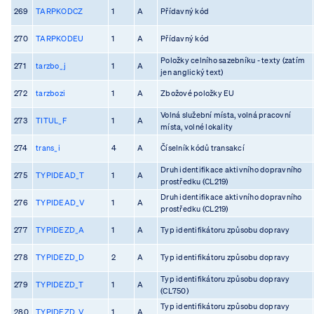
269
TARPKODCZ
1
A
Přídavný kód
270
TARPKODEU
1
A
Přídavný kód
Položky celního sazebníku - texty (zatím
271
tarzbo_j
1
A
jen anglický text)
272
tarzbozi
1
A
Zbožové položky EU
Volná služební místa, volná pracovní
273
TITUL_F
1
A
místa, volné lokality
274
trans_i
4
A
Číselník kódů transakcí
Druh identifikace aktivního dopravního
275
TYPIDEAD_T
1
A
prostředku (CL219)
Druh identifikace aktivního dopravního
276
TYPIDEAD_V
1
A
prostředku (CL219)
277
TYPIDEZD_A
1
A
Typ identifikátoru způsobu dopravy
278
TYPIDEZD_D
2
A
Typ identifikátoru způsobu dopravy
Typ identifikátoru způsobu dopravy
279
TYPIDEZD_T
1
A
(CL750)
Typ identifikátoru způsobu dopravy
280
TYPIDEZD_V
1
A