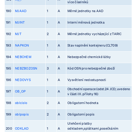
více číselníků
190
MJAAD
1
A
Měrné jednotky na AAD
191
MJINT
1
A
Interní měnová jednotka
192
MJT
2
A
Měrné jednotky vycházející z TARIC
193
NAPKON
1
A
Stav naplnění kontejneru (CL709)
194
NEBCHEM
1
A
Nebezpečné chemické látky
195
NEBZBOZOSN
3
A
Kód OSN pro nebezpečné zboží
196
NEDOVYS
1
A
Vysvětlení nedostupnosti
Obchodní operace (odst.24 JCD; uvedeno
197
OB_OP
1
A
v části IX. přílohy 16)
198
oblcislo
2
A
Obligatorní hodnota
199
oblpopis
2
A
Obligatorní popis
Ulehčení platby
200
ODKLAD
1
A
odkladem,splátkami,posečkáním