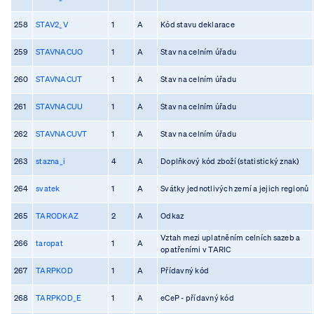
258
STAV2_V
1
A
Kód stavu deklarace
259
STAVNACUO
1
A
Stav na celním úřadu
260
STAVNACUT
1
A
Stav na celním úřadu
261
STAVNACUU
1
A
Stav na celním úřadu
262
STAVNACUVT
1
A
Stav na celním úřadu
263
stazna_i
4
A
Doplňkový kód zboží (statistický znak)
264
svatek
1
A
Svátky jednotlivých zemí a jejich regionů
265
TARODKAZ
2
A
Odkaz
Vztah mezi uplatněním celních sazeb a
266
taropat
1
A
opatřeními v TARIC
267
TARPKOD
1
A
Přídavný kód
268
TARPKOD_E
1
A
eCeP - přídavný kód