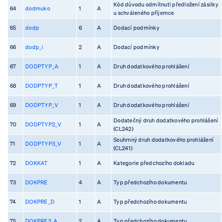
Kód důvodu odmítnutí předložení zásilky
64
dodmuko
1
A
u schváleného příjemce
65
dodp
6
A
Dodací podmínky
66
dodp_i
2
A
Dodací podmínky
67
DODPTYP_A
1
A
Druh dodatkového prohlášení
68
DODPTYP_T
1
A
Druh dodatkového prohlášení
69
DODPTYP_V
1
A
Druh dodatkového prohlášení
Dodatečný druh dodatkového prohlášení
70
DODPTYP2_V
1
A
(CL242)
Souhrnný druh dodatkového prohlášení
71
DODPTYP3_V
1
A
(CL241)
72
DOKKAT
1
A
Kategorie předchozího dokladu
73
DOKPRE
4
A
Typ předchozího dokumentu
74
DOKPRE_D
1
A
Typ předchozího dokumentu
75
DOKPRE3_A
2
A
Typ předchozího dokumentu