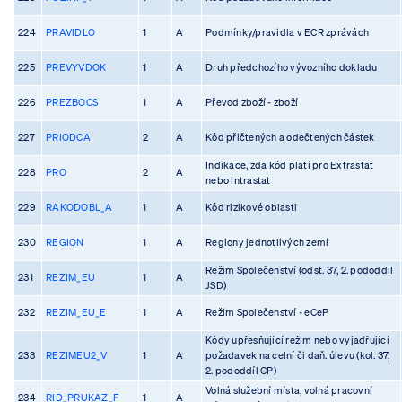
224
PRAVIDLO
1
A
Podmínky/pravidla v ECR zprávách
225
PREVYVDOK
1
A
Druh předchozího vývozního dokladu
226
PREZBOCS
1
A
Převod zboží - zboží
227
PRIODCA
2
A
Kód přičtených a odečtených částek
Indikace, zda kód platí pro Extrastat
228
PRO
2
A
nebo Intrastat
229
RAKODOBL_A
1
A
Kód rizikové oblasti
230
REGION
1
A
Regiony jednotlivých zemí
Režim Společenství (odst. 37, 2. pododdil
231
REZIM_EU
1
A
JSD)
232
REZIM_EU_E
1
A
Režim Společenství - eCeP
Kódy upřesňující režim nebo vyjadřující
233
REZIMEU2_V
1
A
požadavek na celní či daň. úlevu (kol. 37,
2. pododdíl CP)
Volná služební místa, volná pracovní
234
RID_PRUKAZ_F
1
A