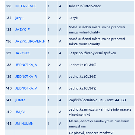
133
INTERVENCE
1
A
Kód celní intervence
134
jazyk
2
A
Jazyk
Volná služební místa, volná pracovní
135
JAZYK_F
1
A
místa, volné lokality
Volná služební místa, volná pracovní
136
JAZYK_UROVEN_F
1
A
místa, volné lokality
137
JAZYKCS
1
A
Jazyk používaný celní správou
138
JEDNOTKA_A
2
A
Jednotka (CL349)
139
JEDNOTKA_R
1
A
Jednotka (CL349)
140
JEDNOTKA_V
1
A
Jednotka (CL349)
141
jistota
1
A
Zajištění celního dluhu - odst. 44 JSD
Jednotka množství - shrnuje informace z
142
JM_GL
1
A
více číselníků
Měrné jednotky s nulovým minimálním
143
JM_NULMN
1
A
množstvím
Odpisová jednotka množství