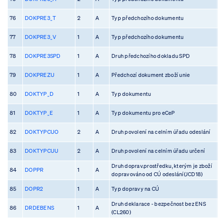
76
DOKPRE3_T
2
A
Typ předchozího dokumentu
77
DOKPRE3_V
1
A
Typ předchozího dokumentu
78
DOKPRE3SPD
1
A
Druh předchozího dokladu SPD
79
DOKPREZU
1
A
Předchozí dokument zboží unie
80
DOKTYP_D
1
A
Typ dokumentu
81
DOKTYP_E
1
A
Typ dokumentu pro eCeP
82
DOKTYPCUO
2
A
Druh povolení na celním úřadu odeslání
83
DOKTYPCUU
2
A
Druh povolení na celním úřadu určení
Druh doprav.prostředku, kterým je zboží
84
DOPPR
1
A
dopravováno od CÚ odeslání(JCD18)
85
DOPR2
1
A
Typ dopravy na CÚ
Druh deklarace - bezpečnost bez ENS
86
DRDEBENS
1
A
(CL260)