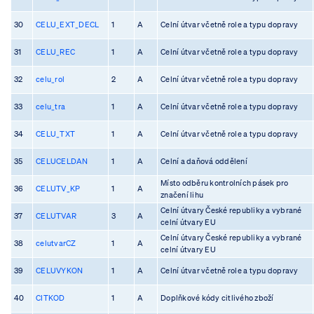
30
CELU_EXT_DECL
1
A
Celní útvar včetně role a typu dopravy
31
CELU_REC
1
A
Celní útvar včetně role a typu dopravy
32
celu_rol
2
A
Celní útvar včetně role a typu dopravy
33
celu_tra
1
A
Celní útvar včetně role a typu dopravy
34
CELU_TXT
1
A
Celní útvar včetně role a typu dopravy
35
CELUCELDAN
1
A
Celní a daňová oddělení
Místo odběru kontrolních pásek pro
36
CELUTV_KP
1
A
značení lihu
Celní útvary České republiky a vybrané
37
CELUTVAR
3
A
celní útvary EU
Celní útvary České republiky a vybrané
38
celutvarCZ
1
A
celní útvary EU
39
CELUVYKON
1
A
Celní útvar včetně role a typu dopravy
40
CITKOD
1
A
Doplňkové kódy citlivého zboží