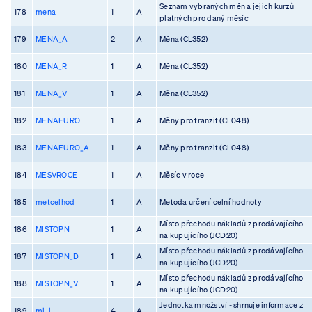
Seznam vybraných měn a jejich kurzů
178
mena
1
A
platných pro daný měsíc
179
MENA_A
2
A
Měna (CL352)
180
MENA_R
1
A
Měna (CL352)
181
MENA_V
1
A
Měna (CL352)
182
MENAEURO
1
A
Měny pro tranzit (CL048)
183
MENAEURO_A
1
A
Měny pro tranzit (CL048)
184
MESVROCE
1
A
Měsíc v roce
185
metcelhod
1
A
Metoda určení celní hodnoty
Místo přechodu nákladů z prodávajícího
186
MISTOPN
1
A
na kupujícího (JCD20)
Místo přechodu nákladů z prodávajícího
187
MISTOPN_D
1
A
na kupujícího (JCD20)
Místo přechodu nákladů z prodávajícího
188
MISTOPN_V
1
A
na kupujícího (JCD20)
Jednotka množství - shrnuje informace z
189
mj_i
4
A