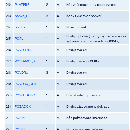
212
PLATPRE
2
A
Kód způsobu platby přepravného
213
pohyb_i
3
A
Kódy zvláštních pohybů
214
poloha
1
A
Hraniční úsek
Druh poplatku (platby) vyměřovaného a
215
POPL
1
A
vybíraného celním úřadem (JCD47)
216
POVDRPOL
1
A
Druh povolení
217
POVDRPOL_A
1
A
Druh povolení - CL615
218
POVDRU
3
A
Druh povolení
219
POVDRU_DEKL
1
A
Druh povolení
220
POVOLDUOD
1
A
Důvod odnětí povolení
221
POZADOK
1
A
Druh požadovaného dokladu
222
POZINF
1
A
Kód požadované informace
223
POZINF_T
1
A
Kód požadované informace