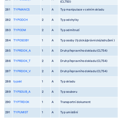
(CL750)
281
TYPMANCS
1
A
Typ manipulace v celním skladu
282
TYPODCH
2
A
Typ odchylky
283
TYPODM
2
A
Typ odmítnutí
284
TYPOSOBY
1
A
Typ osoby ( fyzická/právnická/sdružení )
285
TYPRDOK_A
1
A
Druh přepravního dokladu (CL754)
286
TYPRDOK_T
2
A
Druh přepravního dokladu (CL754)
287
TYPRDOK_V
2
A
Druh přepravního dokladu (CL754)
288
typskl
1
A
Typ skladu
289
TYPSOUB_A
2
A
Typ souboru
290
TYPTRDOK
1
A
Transportní dokument
291
TYPUMIST
1
A
Typ umístění