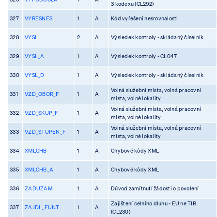
3 kodexu (CL292)
327
VYRESNES
1
A
Kód vyřešení nesrovnalosti
328
VYSL
2
A
Výsledek kontroly - skládaný číselník
329
VYSL_A
1
A
Výsledek kontroly - CL047
330
VYSL_D
1
A
Výsledek kontroly - skládaný číselník
Volná služební místa, volná pracovní
331
VZD_OBOR_F
1
A
místa, volné lokality
Volná služební místa, volná pracovní
332
VZD_SKUP_F
1
A
místa, volné lokality
Volná služební místa, volná pracovní
333
VZD_STUPEN_F
1
A
místa, volné lokality
334
XMLCHB
1
A
Chybové kódy XML
335
XMLCHB_A
1
A
Chybové kódy XML
336
ZADUZAM
1
A
Důvod zamítnutí žádosti o povolení
Zajištení celního dluhu - EU ne TIR
337
ZAJDL_EUNT
1
A
(CL230)