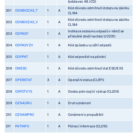
(odstavec 48 JCD)
Kód důvodu odmítnutí dotazu na zásilku
201
ODMDOZAS_T
1
A
CL184
Kód důvodu odmítnutí dotazu na zásilku
202
ODMDOZAS_V
1
A
CL184
Indikace seznamu odpadů v němž se
203
ODPADY
1
A
příslušné zboží nachází (JCD31)
204
ODPADYZV
1
A
Kód způsobu využití odpadů
205
ODPPAT
1
A
Kód odpovědi na pátrání
206
OMESD
1
A
Kód důvodu odmítnutí dat ESD/EXS
207
OPERSTAT
3
A
Operační status (CL971)
208
OSPOTVYS
1
A
Osoba potvrzující výstup (CL205)
209
OZNADRU
1
A
Druh oznámení
210
OZNAMPRO
1
A
Oznámení o propuštění
211
PATINFO
1
A
Pátrací informace (CL210)