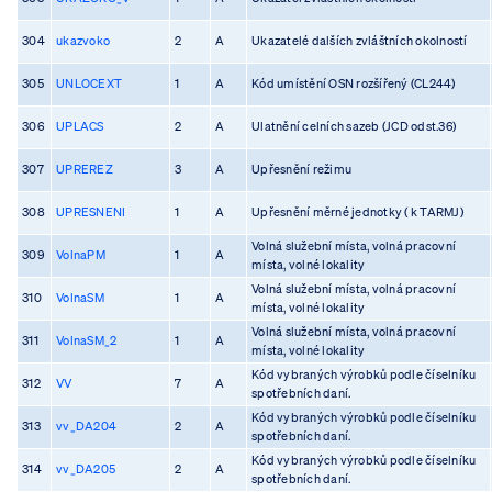
304
ukazvoko
2
A
Ukazatelé dalších zvláštních okolností
305
UNLOCEXT
1
A
Kód umístění OSN rozšířený (CL244)
306
UPLACS
2
A
Ulatnění celních sazeb (JCD odst.36)
307
UPREREZ
3
A
Upřesnění režimu
308
UPRESNENI
1
A
Upřesnění měrné jednotky ( k TARMJ)
Volná služební místa, volná pracovní
309
VolnaPM
1
A
místa, volné lokality
Volná služební místa, volná pracovní
310
VolnaSM
1
A
místa, volné lokality
Volná služební místa, volná pracovní
311
VolnaSM_2
1
A
místa, volné lokality
Kód vybraných výrobků podle číselníku
312
VV
7
A
spotřebních daní.
Kód vybraných výrobků podle číselníku
313
vv_DA204
2
A
spotřebních daní.
Kód vybraných výrobků podle číselníku
314
vv_DA205
2
A
spotřebních daní.