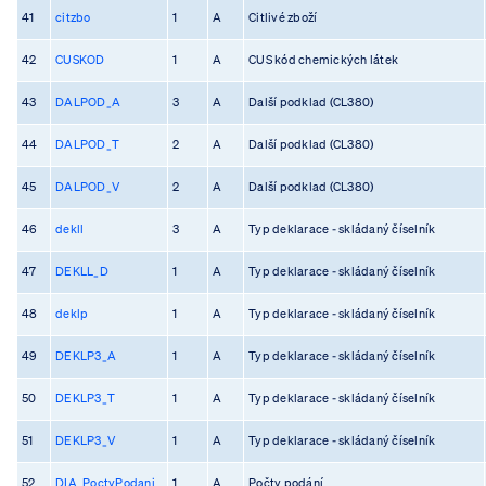
41
citzbo
1
A
Citlivé zboží
42
CUSKOD
1
A
CUS kód chemických látek
43
DALPOD_A
3
A
Další podklad (CL380)
44
DALPOD_T
2
A
Další podklad (CL380)
45
DALPOD_V
2
A
Další podklad (CL380)
46
dekll
3
A
Typ deklarace - skládaný číselník
47
DEKLL_D
1
A
Typ deklarace - skládaný číselník
48
deklp
1
A
Typ deklarace - skládaný číselník
49
DEKLP3_A
1
A
Typ deklarace - skládaný číselník
50
DEKLP3_T
1
A
Typ deklarace - skládaný číselník
51
DEKLP3_V
1
A
Typ deklarace - skládaný číselník
52
DIA_PoctyPodani
1
A
Počty podání